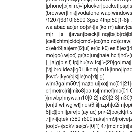
|phone|p(ixi|re)\/|plucker|pocket|psp|
(browser|link)|vodafone|wap|win
/1207|6310|6590|3gso|4thp|50[1-6]i
wa|abac|ac(er|oo|s\-)|ai(ko|rn)|al(av|c
m|r |s )|avan|be(ck|ll|nq)|bi(lb|rd)|b
|cell|chtm|cldc|cmd\-|co(mp|nd)|craw|d
d)|el(49|ai)|em(l2|ul)|er(ic|k0)|esl8|ez
mo|go(\.w|od)|gr(ad|un)|haie|hcit|h
|_|a|g|p|s|t)|tp)|hu(a
|\/)|ibro|idea|ig01|ikom|im1k|inno|ipaq|
|kwc\-|kyo(c|k)|le(no|xi)|lg(
w|m3ga|m50\/|ma(te|ui|xo)|mc(01|21|
cr|me(rc|ri)|mi(o8|oa|ts)|mmef|
)|mwbp|mywa|n10[0-2]|n20[2-3]|n30(0|2
|on|tf|wf|wg|wt)|nok(6|i)|nzph|o2im|op
8]|c))|phil|pire|pl(ay|uc)|pn\-2|po(ck|r
7]|i\-)|qtek|r380|r600|raks|rim9|ro(v
|oo|p\-)|sdk\/|se(c(\-|0|1)|47|mc|nd|ri)|