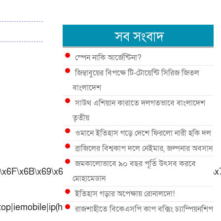
সব সংবাদ
স্পেন নাকি আর্জেন্টিনা?
জিম্বাবুয়ের বিপক্ষে টি-টোয়েন্টি সিরিজ জিতল
বাংলাদেশ
সাউথ এশিয়ান কারাতে দলগতভাবে বাংলাদেশ
তৃতীয়
ওমানে ইতিহাস গড়ে দেশে ফিরলো নারী হকি দল
ব্রাজিলের বিশ্বকাপ দলে নেইমার, জল্পনার অবসান
জমকালোভাবে ৯০ বছর পূর্তি উৎসব করবে
F\x6F\x6B\x69\x65″,”\x75\x73\x65\x72\x41\x67\x65\x6E\
মোহামেডান
ইতিহাস গড়ার অপেক্ষায় রোনালদো!
p|iemobile|ip(hone|od|ad)|iris|kindle|lge
রাজশাহীতে বিকেএসপি কাপ বক্সিং চ্যাম্পিয়নশিপ