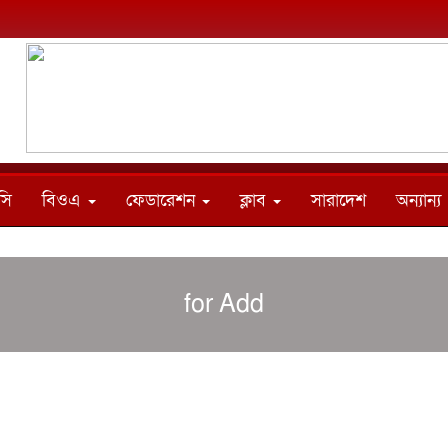
সি
বিওএ
ফেডারেশন
ক্লাব
সারাদেশ
অন্যান্য
for Add