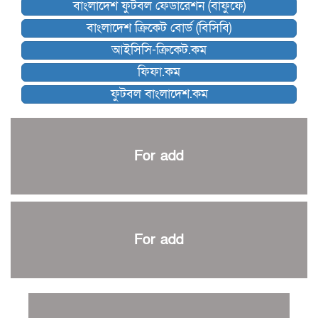
বাংলাদেশ ফুটবল ফেডারেশন (বাফুফে)
কিংস অ্যারেনায় ফাইনাল খেলবে না মোহামেডান!
বাংলাদেশ ক্রিকেট বোর্ড (বিসিবি)
কিউট-ডিআরইউ দাবায় মোরসালিন চ্যাম্পিয়ন
আইসিসি-ক্রিকেট.কম
ব্রাদার্সকে হারিয়ে ফাইনালে মোহামেডান
ফিফা.কম
নেইমারকে নিয়েই বিশ্বকাপে ব্রাজিলের প্রাথমিক স্কোয়াড
ফুটবল বাংলাদেশ.কম
আর্জেন্টিনার ৫৫ সদস্যের প্রাথমিক দল ঘোষণা
পাকিস্তানের বিপক্ষে ঐতিহাসিক জয়ে ক্রীড়া প্রতিমন্ত্রীর অভিনন্দন
প্রথম টেস্টে পাকিস্তানকে ১০৪ রানে হারালো বাংলাদেশ
For add
শিরোপার আশা বাঁচিয়ে রাখলো ম্যানচেস্টার সিটি
৩৮৬ রানে অলআউট পাকিস্তান; ২৭ রানের লিড বাংলাদেশের
পুনরায় বিএসপিএ সভাপতি রেজওয়ান, সাধারণ সম্পাদক আনন্দ
শান্ত-মুমিনুলদের ব্যাটে প্রথম দিন বাংলাদেশের
For add
রোনালদোর আরেকটি বড় কীর্তি
প্রচার বিমুখ এক ক্রীড়া অন্তপ্রাণ সংগঠক
নতুন সভাপতি পাচ্ছে ক্রিকেটের আইন প্রণয়নকারী সংস্থা এমসিসি