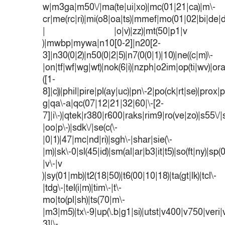
w|m3ga|m50\/|ma(te|ui|xo)|mc(01|21|ca)|m\-
cr|me(rc|ri)|mi(o8|oa|ts)|mmef|mo(01|02|bi|de|do
| |o|v)|zz)|mt(50|p1|v
)|mwbp|mywa|n10[0-2]|n20[2-
3]|n30(0|2)|n50(0|2|5)|n7(0(0|1)|10)|ne((c|m)\-
|on|tf|wf|wg|wt)|nok(6|i)|nzph|o2im|op(ti|wv)|o
([1-
8]|c))|phil|pire|pl(ay|uc)|pn\-2|po(ck|rt|se)|prox|p
g|qa\-a|qc(07|12|21|32|60|\-[2-
7]|i\-)|qtek|r380|r600|raks|rim9|ro(ve|zo)|s55
|oo|p\-)|sdk\/|se(c(\-
|0|1)|47|mc|nd|ri)|sgh\-|shar|sie(\-
|m)|sk\-0|sl(45|id)|sm(al|ar|b3|it|t5)|so(ft|ny)|sp(
|v\-|v
)|sy(01|mb)|t2(18|50)|t6(00|10|18)|ta(gt|lk)|tcl\-
|tdg\-|tel(i|m)|tim\-|t\-
mo|to(pl|sh)|ts(70|m\-
|m3|m5)|tx\-9|up(\.b|g1|si)|utst|v400|v750|veri|v
3]|\-