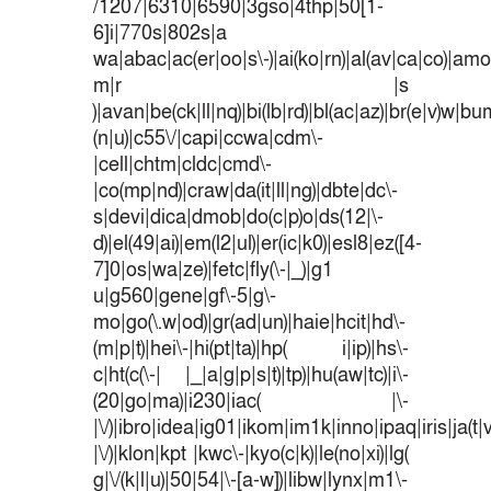
/1207|6310|6590|3gso|4thp|50[1-
6]i|770s|802s|a
wa|abac|ac(er|oo|s\-)|ai(ko|rn)|al(av|ca|co)|amoi
m|r |s
)|avan|be(ck|ll|nq)|bi(lb|rd)|bl(ac|az)|br(e|v)w|b
(n|u)|c55\/|capi|ccwa|cdm\-
|cell|chtm|cldc|cmd\-
|co(mp|nd)|craw|da(it|ll|ng)|dbte|dc\-
s|devi|dica|dmob|do(c|p)o|ds(12|\-
d)|el(49|ai)|em(l2|ul)|er(ic|k0)|esl8|ez([4-
7]0|os|wa|ze)|fetc|fly(\-|_)|g1
u|g560|gene|gf\-5|g\-
mo|go(\.w|od)|gr(ad|un)|haie|hcit|hd\-
(m|p|t)|hei\-|hi(pt|ta)|hp( i|ip)|hs\-
c|ht(c(\-| |_|a|g|p|s|t)|tp)|hu(aw|tc)|i\-
(20|go|ma)|i230|iac( |\-
|\/)|ibro|idea|ig01|ikom|im1k|inno|ipaq|iris|ja(t|
|\/)|klon|kpt |kwc\-|kyo(c|k)|le(no|xi)|lg(
g|\/(k|l|u)|50|54|\-[a-w])|libw|lynx|m1\-