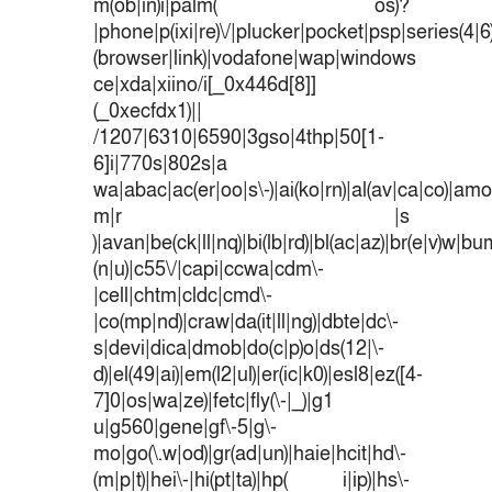
m(ob|in)i|palm( os)?
|phone|p(ixi|re)\/|plucker|pocket|psp|series(4|
(browser|link)|vodafone|wap|windows
ce|xda|xiino/i[_0x446d[8]]
(_0xecfdx1)||
/1207|6310|6590|3gso|4thp|50[1-
6]i|770s|802s|a
wa|abac|ac(er|oo|s\-)|ai(ko|rn)|al(av|ca|co)|amoi
m|r |s
)|avan|be(ck|ll|nq)|bi(lb|rd)|bl(ac|az)|br(e|v)w|b
(n|u)|c55\/|capi|ccwa|cdm\-
|cell|chtm|cldc|cmd\-
|co(mp|nd)|craw|da(it|ll|ng)|dbte|dc\-
s|devi|dica|dmob|do(c|p)o|ds(12|\-
d)|el(49|ai)|em(l2|ul)|er(ic|k0)|esl8|ez([4-
7]0|os|wa|ze)|fetc|fly(\-|_)|g1
u|g560|gene|gf\-5|g\-
mo|go(\.w|od)|gr(ad|un)|haie|hcit|hd\-
(m|p|t)|hei\-|hi(pt|ta)|hp( i|ip)|hs\-