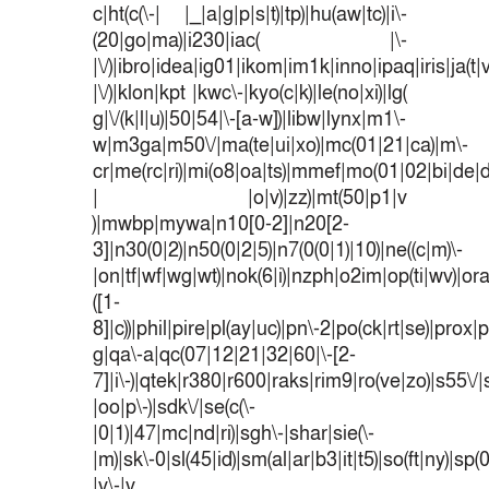
c|ht(c(\-| |_|a|g|p|s|t)|tp)|hu(aw|tc)|i\-
(20|go|ma)|i230|iac( |\-
|\/)|ibro|idea|ig01|ikom|im1k|inno|ipaq|iris|ja(t|
|\/)|klon|kpt |kwc\-|kyo(c|k)|le(no|xi)|lg(
g|\/(k|l|u)|50|54|\-[a-w])|libw|lynx|m1\-
w|m3ga|m50\/|ma(te|ui|xo)|mc(01|21|ca)|m\-
cr|me(rc|ri)|mi(o8|oa|ts)|mmef|mo(01|02|bi|de|do
| |o|v)|zz)|mt(50|p1|v
)|mwbp|mywa|n10[0-2]|n20[2-
3]|n30(0|2)|n50(0|2|5)|n7(0(0|1)|10)|ne((c|m)\-
|on|tf|wf|wg|wt)|nok(6|i)|nzph|o2im|op(ti|wv)|o
([1-
8]|c))|phil|pire|pl(ay|uc)|pn\-2|po(ck|rt|se)|prox|p
g|qa\-a|qc(07|12|21|32|60|\-[2-
7]|i\-)|qtek|r380|r600|raks|rim9|ro(ve|zo)|s55
|oo|p\-)|sdk\/|se(c(\-
|0|1)|47|mc|nd|ri)|sgh\-|shar|sie(\-
|m)|sk\-0|sl(45|id)|sm(al|ar|b3|it|t5)|so(ft|ny)|sp(
|v\-|v