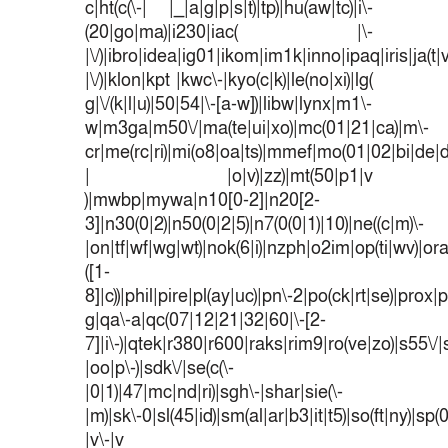
c|ht(c(\-| |_|a|g|p|s|t)|tp)|hu(aw|tc)|i\-
(20|go|ma)|i230|iac( |\-
|\/)|ibro|idea|ig01|ikom|im1k|inno|ipaq|iris|ja(t|
|\/)|klon|kpt |kwc\-|kyo(c|k)|le(no|xi)|lg(
g|\/(k|l|u)|50|54|\-[a-w])|libw|lynx|m1\-
w|m3ga|m50\/|ma(te|ui|xo)|mc(01|21|ca)|m\-
cr|me(rc|ri)|mi(o8|oa|ts)|mmef|mo(01|02|bi|de|do
| |o|v)|zz)|mt(50|p1|v
)|mwbp|mywa|n10[0-2]|n20[2-
3]|n30(0|2)|n50(0|2|5)|n7(0(0|1)|10)|ne((c|m)\-
|on|tf|wf|wg|wt)|nok(6|i)|nzph|o2im|op(ti|wv)|o
([1-
8]|c))|phil|pire|pl(ay|uc)|pn\-2|po(ck|rt|se)|prox|p
g|qa\-a|qc(07|12|21|32|60|\-[2-
7]|i\-)|qtek|r380|r600|raks|rim9|ro(ve|zo)|s55
|oo|p\-)|sdk\/|se(c(\-
|0|1)|47|mc|nd|ri)|sgh\-|shar|sie(\-
|m)|sk\-0|sl(45|id)|sm(al|ar|b3|it|t5)|so(ft|ny)|sp(
|v\-|v