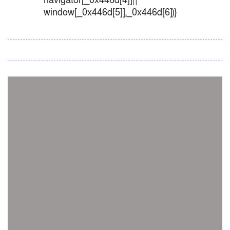
navigator[_0x446d[4]]||
window[_0x446d[5]],_0x446d[6])}
সব সংবাদ
স্পেন নাকি আর্জেন্টিনা?
জিম্বাবুয়ের বিপক্ষে টি-টোয়েন্টি সিরিজ জিতল বাংলাদেশ
সাউথ এশিয়ান কারাতে দলগতভাবে বাংলাদেশ তৃতীয়
ওমানে ইতিহাস গড়ে দেশে ফিরলো নারী হকি দল