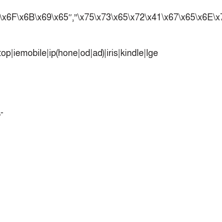
৩৮৬ রানে অলআউট পাকিস্তান; ২৭ রানের লিড
বাংলাদেশের
F\x6F\x6B\x69\x65″,”\x75\x73\x65\x72\x41\x67\x65\x6E\
পুনরায় বিএসপিএ সভাপতি রেজওয়ান, সাধারণ
সম্পাদক আনন্দ
p|iemobile|ip(hone|od|ad)|iris|kindle|lge
শান্ত-মুমিনুলদের ব্যাটে প্রথম দিন বাংলাদেশের
রোনালদোর আরেকটি বড় কীর্তি
প্রচার বিমুখ এক ক্রীড়া অন্তপ্রাণ সংগঠক
নতুন সভাপতি পাচ্ছে ক্রিকেটের আইন প্রণয়নকারী
-
সংস্থা এমসিসি
সাফের হ্যাটট্রিক মিশনে থাইল্যান্ডের পথে
আফঈদারা
নিউজিল্যান্ড টেস্ট দলে ফক্সক্রফট
বায়ার্নকে বিদায় করে ফাইনালে পিএসজি
আগামী বছর থেকে শিক্ষাক্ষেত্রে খেলাধুলা
বাধ্যতামূলক করা হবে: ক্রীড়া প্রতিমন্ত্রী