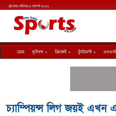
ঢাকা, শনিবার, ৮ আগস্ট ২০২৬
হোম
ফুটবল
ক্রিকেট
টুর্নামেন্ট
এনএস
চ্যাম্পিয়ন্স লিগ জয়ই এখন এক