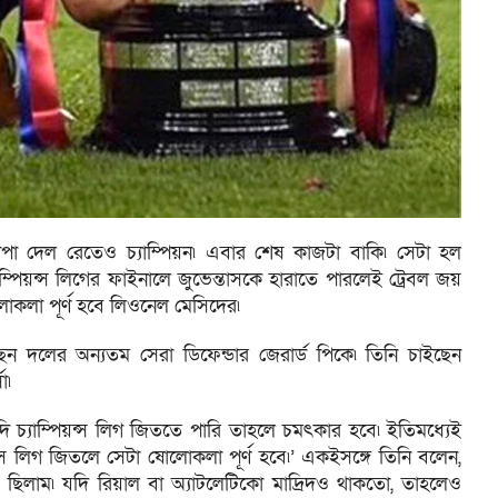
কোপা দেল রেতেও চ্যাম্পিয়ন৷ এবার শেষ কাজটা বাকি৷ সেটা হল
চ্যাম্পিয়ন্স লিগের ফাইনালে জুভেন্তাসকে হারাতে পারলেই ট্রেবল জয়
লোকলা পূর্ণ হবে লিওনেল মেসিদের৷
ন দলের অন্যতম সেরা ডিফেন্ডার জেরার্ড পিকে৷ তিনি চাইছেন
া৷
 চ্যাম্পিয়ন্স লিগ জিততে পারি তাহলে চমৎকার হবে৷ ইতিমধ্যেই
়ন্স লিগ জিতলে সেটা ষোলোকলা পূর্ণ হবে৷’ একইসঙ্গে তিনি বলেন,
িলাম৷ যদি রিয়াল বা অ্যাটলেটিকো মাদ্রিদও থাকতো, তাহলেও