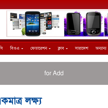
সি
বিওএ
ফেডারেশন
ক্লাব
সারাদেশ
অন্যান্য
for Add
মাত্র লক্ষ্য