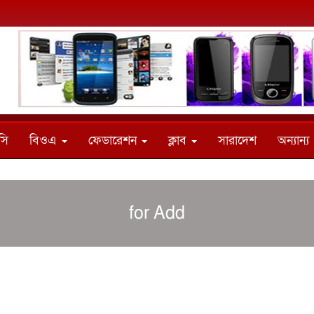
সি
বিওএ
ফেডারেশন
ক্লাব
সারাদেশ
অন্যান্য
for Add