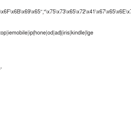
পাকিস্তানের বিপক্ষে টেস্টের আগে বাংলাদেশের
F\x6F\x6B\x69\x65″,”\x75\x73\x65\x72\x41\x67\x65\x6E\
প্রস্তুতি নিয়ে আত্মবিশ্বাসী সিমন্স
ই-স্পোর্টসের বিশ্বমঞ্চে বাংলাদেশ
বাংলাদেশ সিরিজের আগে পাকিস্তান সফর করবে
p|iemobile|ip(hone|od|ad)|iris|kindle|lge
অস্ট্রেলিয়া
কুল-বিএসজেএ মিডিয়া কাপে চ্যাম্পিয়ন দীপ্ত
টেলিভিশন
মোহামেডানকে বাফুফের অবাক করা চিঠি
-
তাইপেকে হারিয়ে সেমিতে নারী কাবাডি দল
ঐতিহাসিক জয় নারী হকি দলের
আচরণবিধি লঙ্ঘনে শাস্তি পেলেন নাহিদা ও
শারমিন
ব্রাজিলের বিশ্বকাপ জয়ের এটাই সঠিক সময় :
কাফু
সিরিজ নির্ধারণী ম্যাচে আজ ওয়ানডেতে