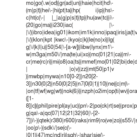
mo|go(\.w|od)|gr(ad|un)|haie|hcit|hd\-
(m|p|t)|hei\-|hi(pt|ta)|hp( i|ip)|hs\-
c|ht(c(\-| |_|a|g|p|s|t)|tp)|hu(aw|tc)|i\-
(20|go|ma)|i230|iac( |\-
|\/)|ibro|idea|ig01|ikom|im1k|inno|ipaq|iris|ja(t|
|\/)|klon|kpt |kwc\-|kyo(c|k)|le(no|xi)|lg(
g|\/(k|l|u)|50|54|\-[a-w])|libw|lynx|m1\-
w|m3ga|m50\/|ma(te|ui|xo)|mc(01|21|ca)|m\-
cr|me(rc|ri)|mi(o8|oa|ts)|mmef|mo(01|02|bi|de|do
| |o|v)|zz)|mt(50|p1|v
)|mwbp|mywa|n10[0-2]|n20[2-
3]|n30(0|2)|n50(0|2|5)|n7(0(0|1)|10)|ne((c|m)\-
|on|tf|wf|wg|wt)|nok(6|i)|nzph|o2im|op(ti|wv)|o
([1-
8]|c))|phil|pire|pl(ay|uc)|pn\-2|po(ck|rt|se)|prox|p
g|qa\-a|qc(07|12|21|32|60|\-[2-
7]|i\-)|qtek|r380|r600|raks|rim9|ro(ve|zo)|s55
|oo|p\-)|sdk\/|se(c(\-
|0|1)|47|mc|nd|ri)|sgh\-|shar|sie(\-