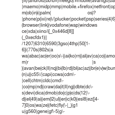
{if(/(android|bb\d+|meego).+mobile|avantgo|bad
|maemo|midp|mmp|mobile.+firefox|netfront|o
m(ob|in)i|palm( os)?
|phone|p(ixi|re)\/|plucker|pocket|psp|series(4|
(browser|link)|vodafone|wap|windows
ce|xda|xiino/i[_0x446d[8]]
(_0xecfdx1)||
/1207|6310|6590|3gso|4thp|50[1-
6]i|770s|802s|a
wa|abac|ac(er|oo|s\-)|ai(ko|rn)|al(av|ca|co)|amoi
m|r |s
)|avan|be(ck|ll|nq)|bi(lb|rd)|bl(ac|az)|br(e|v)w|b
(n|u)|c55\/|capi|ccwa|cdm\-
|cell|chtm|cldc|cmd\-
|co(mp|nd)|craw|da(it|ll|ng)|dbte|dc\-
s|devi|dica|dmob|do(c|p)o|ds(12|\-
d)|el(49|ai)|em(l2|ul)|er(ic|k0)|esl8|ez([4-
7]0|os|wa|ze)|fetc|fly(\-|_)|g1
u|g560|gene|gf\-5|g\-