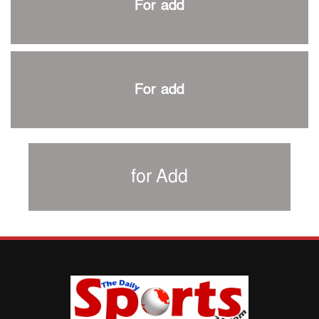
For add
শিরোপার আশা বাঁচিয়ে রাখলো ম্যানচেস্টার সিটি
৩৮৬ রানে অলআউট পাকিস্তান; ২৭ রানের লিড বাংলাদেশের
পুনরায় বিএসপিএ সভাপতি রেজওয়ান, সাধারণ সম্পাদক আনন্দ
শান্ত-মুমিনুলদের ব্যাটে প্রথম দিন বাংলাদেশের
For add
রোনালদোর আরেকটি বড় কীর্তি
প্রচার বিমুখ এক ক্রীড়া অন্তপ্রাণ সংগঠক
নতুন সভাপতি পাচ্ছে ক্রিকেটের আইন প্রণয়নকারী সংস্থা এমসিসি
সাফের হ্যাটট্রিক মিশনে থাইল্যান্ডের পথে আফঈদারা
for Add
নিউজিল্যান্ড টেস্ট দলে ফক্সক্রফট
বায়ার্নকে বিদায় করে ফাইনালে পিএসজি
আগামী বছর থেকে শিক্ষাক্ষেত্রে খেলাধুলা বাধ্যতামূলক করা হবে:
ক্রীড়া প্রতিমন্ত্রী
পাকিস্তানের বিপক্ষে টেস্টের আগে বাংলাদেশের প্রস্তুতি নিয়ে
আত্মবিশ্বাসী সিমন্স