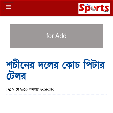
Toggle
navigation
for Add
শচীনের দলের কোচ পিটার
টেলর
:
৮ মে ২০১৫, শুক্রবার, ২০:৫০:৪০