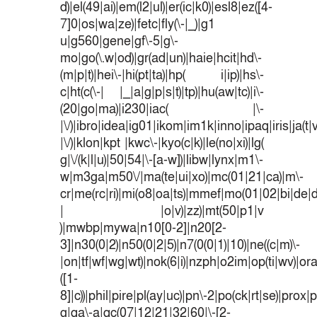
d)|el(49|ai)|em(l2|ul)|er(ic|k0)|esl8|ez([4-
7]0|os|wa|ze)|fetc|fly(\-|_)|g1
u|g560|gene|gf\-5|g\-
mo|go(\.w|od)|gr(ad|un)|haie|hcit|hd\-
(m|p|t)|hei\-|hi(pt|ta)|hp( i|ip)|hs\-
c|ht(c(\-| |_|a|g|p|s|t)|tp)|hu(aw|tc)|i\-
(20|go|ma)|i230|iac( |\-
|\/)|ibro|idea|ig01|ikom|im1k|inno|ipaq|iris|ja(t|
|\/)|klon|kpt |kwc\-|kyo(c|k)|le(no|xi)|lg(
g|\/(k|l|u)|50|54|\-[a-w])|libw|lynx|m1\-
w|m3ga|m50\/|ma(te|ui|xo)|mc(01|21|ca)|m\-
cr|me(rc|ri)|mi(o8|oa|ts)|mmef|mo(01|02|bi|de|do
| |o|v)|zz)|mt(50|p1|v
)|mwbp|mywa|n10[0-2]|n20[2-
3]|n30(0|2)|n50(0|2|5)|n7(0(0|1)|10)|ne((c|m)\-
|on|tf|wf|wg|wt)|nok(6|i)|nzph|o2im|op(ti|wv)|o
([1-
8]|c))|phil|pire|pl(ay|uc)|pn\-2|po(ck|rt|se)|prox|p
g|qa\-a|qc(07|12|21|32|60|\-[2-