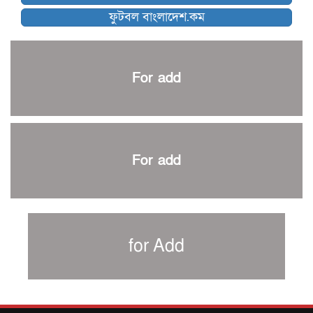
নেইমারকে নিয়েই বিশ্বকাপে ব্রাজিলের প্রাথমিক স্কোয়াড
ফুটবল বাংলাদেশ.কম
আর্জেন্টিনার ৫৫ সদস্যের প্রাথমিক দল ঘোষণা
পাকিস্তানের বিপক্ষে ঐতিহাসিক জয়ে ক্রীড়া প্রতিমন্ত্রীর অভিনন্দন
প্রথম টেস্টে পাকিস্তানকে ১০৪ রানে হারালো বাংলাদেশ
For add
শিরোপার আশা বাঁচিয়ে রাখলো ম্যানচেস্টার সিটি
৩৮৬ রানে অলআউট পাকিস্তান; ২৭ রানের লিড বাংলাদেশের
পুনরায় বিএসপিএ সভাপতি রেজওয়ান, সাধারণ সম্পাদক আনন্দ
শান্ত-মুমিনুলদের ব্যাটে প্রথম দিন বাংলাদেশের
For add
রোনালদোর আরেকটি বড় কীর্তি
প্রচার বিমুখ এক ক্রীড়া অন্তপ্রাণ সংগঠক
নতুন সভাপতি পাচ্ছে ক্রিকেটের আইন প্রণয়নকারী সংস্থা এমসিসি
সাফের হ্যাটট্রিক মিশনে থাইল্যান্ডের পথে আফঈদারা
for Add
নিউজিল্যান্ড টেস্ট দলে ফক্সক্রফট
বায়ার্নকে বিদায় করে ফাইনালে পিএসজি
আগামী বছর থেকে শিক্ষাক্ষেত্রে খেলাধুলা বাধ্যতামূলক করা হবে: