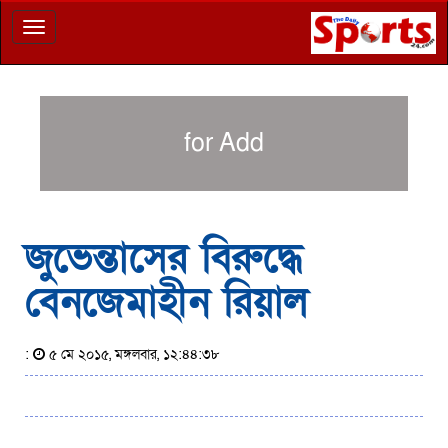
Toggle
navigation
for Add
জুভেন্তাসের বিরুদ্ধে
বেনজেমাহীন রিয়াল
:
৫ মে ২০১৫, মঙ্গলবার, ১২:৪৪:৩৮