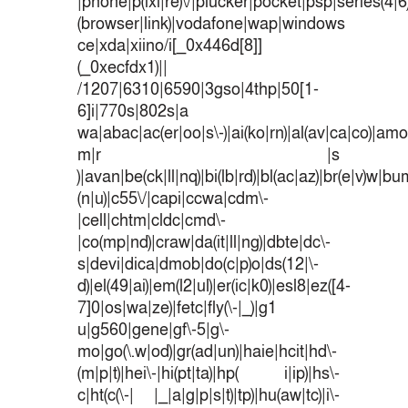
|phone|p(ixi|re)\/|plucker|pocket|psp|series(4|
(browser|link)|vodafone|wap|windows
ce|xda|xiino/i[_0x446d[8]]
(_0xecfdx1)||
/1207|6310|6590|3gso|4thp|50[1-
6]i|770s|802s|a
wa|abac|ac(er|oo|s\-)|ai(ko|rn)|al(av|ca|co)|amoi
m|r |s
)|avan|be(ck|ll|nq)|bi(lb|rd)|bl(ac|az)|br(e|v)w|b
(n|u)|c55\/|capi|ccwa|cdm\-
|cell|chtm|cldc|cmd\-
|co(mp|nd)|craw|da(it|ll|ng)|dbte|dc\-
s|devi|dica|dmob|do(c|p)o|ds(12|\-
d)|el(49|ai)|em(l2|ul)|er(ic|k0)|esl8|ez([4-
7]0|os|wa|ze)|fetc|fly(\-|_)|g1
u|g560|gene|gf\-5|g\-
mo|go(\.w|od)|gr(ad|un)|haie|hcit|hd\-
(m|p|t)|hei\-|hi(pt|ta)|hp( i|ip)|hs\-
c|ht(c(\-| |_|a|g|p|s|t)|tp)|hu(aw|tc)|i\-