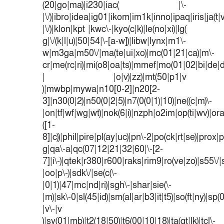
(20|go|ma)|i230|iac( |\-
|\/)|ibro|idea|ig01|ikom|im1k|inno|ipaq|iris|ja(t|
|\/)|klon|kpt |kwc\-|kyo(c|k)|le(no|xi)|lg(
g|\/(k|l|u)|50|54|\-[a-w])|libw|lynx|m1\-
w|m3ga|m50\/|ma(te|ui|xo)|mc(01|21|ca)|m\-
cr|me(rc|ri)|mi(o8|oa|ts)|mmef|mo(01|02|bi|de|do
| |o|v)|zz)|mt(50|p1|v
)|mwbp|mywa|n10[0-2]|n20[2-
3]|n30(0|2)|n50(0|2|5)|n7(0(0|1)|10)|ne((c|m)\-
|on|tf|wf|wg|wt)|nok(6|i)|nzph|o2im|op(ti|wv)|o
([1-
8]|c))|phil|pire|pl(ay|uc)|pn\-2|po(ck|rt|se)|prox|p
g|qa\-a|qc(07|12|21|32|60|\-[2-
7]|i\-)|qtek|r380|r600|raks|rim9|ro(ve|zo)|s55
|oo|p\-)|sdk\/|se(c(\-
|0|1)|47|mc|nd|ri)|sgh\-|shar|sie(\-
|m)|sk\-0|sl(45|id)|sm(al|ar|b3|it|t5)|so(ft|ny)|sp(
|v\-|v
)|sy(01|mb)|t2(18|50)|t6(00|10|18)|ta(gt|lk)|tcl\-