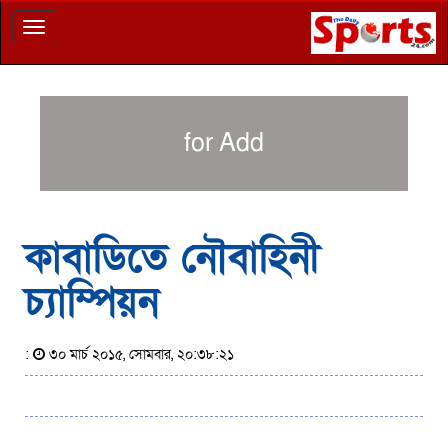
Toggle
navigation
for Add
কাবাডিতে নৌবাহিনী
চ্যাম্পিয়ন
:
৩০ মার্চ ২০১৫, সোমবার, ২০:৩৮:২১