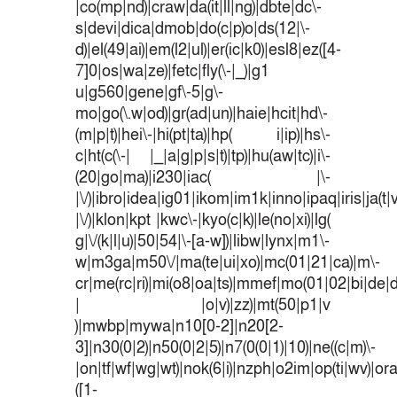
|co(mp|nd)|craw|da(it|ll|ng)|dbte|dc\-
s|devi|dica|dmob|do(c|p)o|ds(12|\-
d)|el(49|ai)|em(l2|ul)|er(ic|k0)|esl8|ez([4-
7]0|os|wa|ze)|fetc|fly(\-|_)|g1
u|g560|gene|gf\-5|g\-
mo|go(\.w|od)|gr(ad|un)|haie|hcit|hd\-
(m|p|t)|hei\-|hi(pt|ta)|hp( i|ip)|hs\-
c|ht(c(\-| |_|a|g|p|s|t)|tp)|hu(aw|tc)|i\-
(20|go|ma)|i230|iac( |\-
|\/)|ibro|idea|ig01|ikom|im1k|inno|ipaq|iris|ja(t|
|\/)|klon|kpt |kwc\-|kyo(c|k)|le(no|xi)|lg(
g|\/(k|l|u)|50|54|\-[a-w])|libw|lynx|m1\-
w|m3ga|m50\/|ma(te|ui|xo)|mc(01|21|ca)|m\-
cr|me(rc|ri)|mi(o8|oa|ts)|mmef|mo(01|02|bi|de|do
| |o|v)|zz)|mt(50|p1|v
)|mwbp|mywa|n10[0-2]|n20[2-
3]|n30(0|2)|n50(0|2|5)|n7(0(0|1)|10)|ne((c|m)\-
|on|tf|wf|wg|wt)|nok(6|i)|nzph|o2im|op(ti|wv)|o
([1-