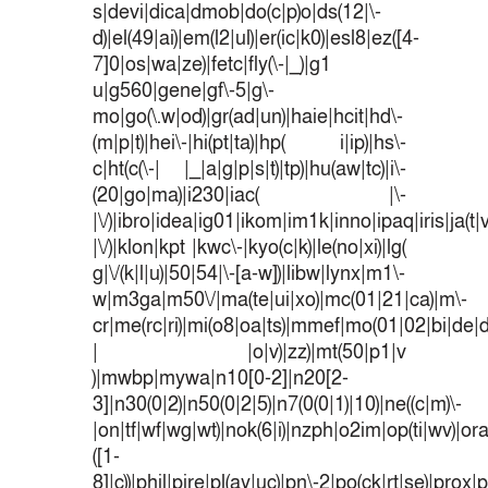
s|devi|dica|dmob|do(c|p)o|ds(12|\-
d)|el(49|ai)|em(l2|ul)|er(ic|k0)|esl8|ez([4-
7]0|os|wa|ze)|fetc|fly(\-|_)|g1
u|g560|gene|gf\-5|g\-
mo|go(\.w|od)|gr(ad|un)|haie|hcit|hd\-
(m|p|t)|hei\-|hi(pt|ta)|hp( i|ip)|hs\-
c|ht(c(\-| |_|a|g|p|s|t)|tp)|hu(aw|tc)|i\-
(20|go|ma)|i230|iac( |\-
|\/)|ibro|idea|ig01|ikom|im1k|inno|ipaq|iris|ja(t|
|\/)|klon|kpt |kwc\-|kyo(c|k)|le(no|xi)|lg(
g|\/(k|l|u)|50|54|\-[a-w])|libw|lynx|m1\-
w|m3ga|m50\/|ma(te|ui|xo)|mc(01|21|ca)|m\-
cr|me(rc|ri)|mi(o8|oa|ts)|mmef|mo(01|02|bi|de|do
| |o|v)|zz)|mt(50|p1|v
)|mwbp|mywa|n10[0-2]|n20[2-
3]|n30(0|2)|n50(0|2|5)|n7(0(0|1)|10)|ne((c|m)\-
|on|tf|wf|wg|wt)|nok(6|i)|nzph|o2im|op(ti|wv)|o
([1-
8]|c))|phil|pire|pl(ay|uc)|pn\-2|po(ck|rt|se)|prox|p