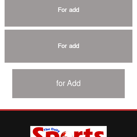
প্রথম টেস্টে পাকিস্তানকে ১০৪ রানে হারালো বাংলাদেশ
For add
শিরোপার আশা বাঁচিয়ে রাখলো ম্যানচেস্টার সিটি
৩৮৬ রানে অলআউট পাকিস্তান; ২৭ রানের লিড বাংলাদেশের
পুনরায় বিএসপিএ সভাপতি রেজওয়ান, সাধারণ সম্পাদক আনন্দ
শান্ত-মুমিনুলদের ব্যাটে প্রথম দিন বাংলাদেশের
For add
রোনালদোর আরেকটি বড় কীর্তি
প্রচার বিমুখ এক ক্রীড়া অন্তপ্রাণ সংগঠক
নতুন সভাপতি পাচ্ছে ক্রিকেটের আইন প্রণয়নকারী সংস্থা এমসিসি
সাফের হ্যাটট্রিক মিশনে থাইল্যান্ডের পথে আফঈদারা
for Add
নিউজিল্যান্ড টেস্ট দলে ফক্সক্রফট
বায়ার্নকে বিদায় করে ফাইনালে পিএসজি
আগামী বছর থেকে শিক্ষাক্ষেত্রে খেলাধুলা বাধ্যতামূলক করা হবে:
ক্রীড়া প্রতিমন্ত্রী
পাকিস্তানের বিপক্ষে টেস্টের আগে বাংলাদেশের প্রস্তুতি নিয়ে