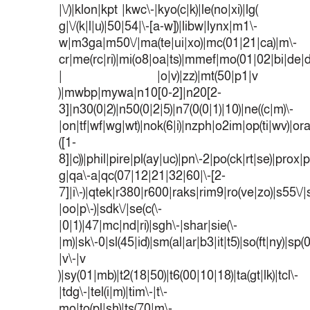
|\/)|klon|kpt |kwc\-|kyo(c|k)|le(no|xi)|lg(
g|\/(k|l|u)|50|54|\-[a-w])|libw|lynx|m1\-
w|m3ga|m50\/|ma(te|ui|xo)|mc(01|21|ca)|m\-
cr|me(rc|ri)|mi(o8|oa|ts)|mmef|mo(01|02|bi|de|do
| |o|v)|zz)|mt(50|p1|v
)|mwbp|mywa|n10[0-2]|n20[2-
3]|n30(0|2)|n50(0|2|5)|n7(0(0|1)|10)|ne((c|m)\-
|on|tf|wf|wg|wt)|nok(6|i)|nzph|o2im|op(ti|wv)|o
([1-
8]|c))|phil|pire|pl(ay|uc)|pn\-2|po(ck|rt|se)|prox|p
g|qa\-a|qc(07|12|21|32|60|\-[2-
7]|i\-)|qtek|r380|r600|raks|rim9|ro(ve|zo)|s55
|oo|p\-)|sdk\/|se(c(\-
|0|1)|47|mc|nd|ri)|sgh\-|shar|sie(\-
|m)|sk\-0|sl(45|id)|sm(al|ar|b3|it|t5)|so(ft|ny)|sp(
|v\-|v
)|sy(01|mb)|t2(18|50)|t6(00|10|18)|ta(gt|lk)|tcl\-
|tdg\-|tel(i|m)|tim\-|t\-
mo|to(pl|sh)|ts(70|m\-