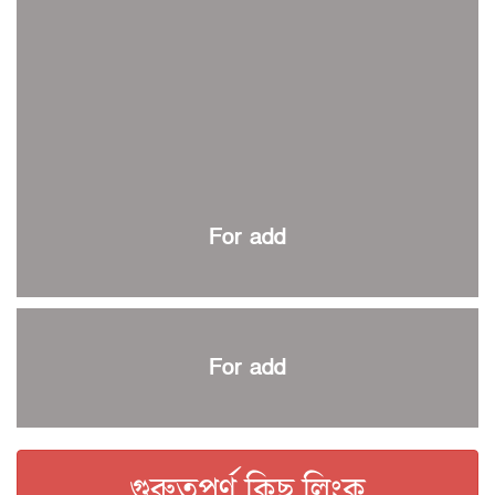
ইতিহাস গড়ার অপেক্ষায় রোনালদো!
রাজশাহীতে বিকেএসপি কাপ বক্সিং চ্যাম্পিয়নশিপ শুরু
কুল-বিএসপিএ অ্যাওয়ার্ড: সংক্ষিপ্ত তালিকায় হামজা, ঋতুপর্ণা ও
আমিরুল
বসুন্ধরা কিংসের ষষ্ঠ শিরোপা জয়
বর্ণাঢ্য আয়োজনে শেষ হলো স্বাধীনতা দিবস রোলার স্কেটিং টুর্নামেন্ট
প্রথম প্যারা স্পোর্টস কার্নিভাল শুরু
For add
এক যুগ পর প্রথম বিভাগ ব্যাডমিন্টন লিগ শুরু
স্বাধীনতা দিবস রোলার স্কেটিং কাল শুরু
কিউট-ডিআরইউ টিটিতে রাকিব চ্যাম্পিয়ন
স্টোকস-রুটদের ফিল্ডিং কোচ নারী দলের সারাহ
For add
বিশ্বকাপ জয়ের স্বপ্নে বিভোর কেইন
কিউট-ডিআরইউ অ্যাথলেটিকসে বাতেন প্রথম
ইসলামী বিশ্ববিদ্যালয় আন্তর্জাতিক দাবায় যদুনাথ চ্যাম্পিয়ন
গুরুত্বপূর্ণ কিছু লিংক