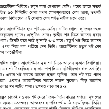
র্জেন্টিনা শিবিরে। হলুদ কার্ড দেখলেন মেসি। পরের ম্যাচে সতর্ক
্ধারিত ৯০ মিনিটের খেলা যখন গোলশূন্যভাবে শেষ হলো, তখনই
ভাগ্য নির্ধারণের এই খেলাও শেষ পর্যন্ত নাটক জমে ওঠে।
ল। আর্জেন্টিনার হয়ে শট নেন মেসি। এটিও গোল। দু’দলের পক্ষে
জেকুয়েল গ্যারে। এ’দুটিও গোল। তৃতীয় শট নিতে আসেন হুয়ান
 গোল। তিনটি করে শটে দু’দলই ৩-৩ করে। চতুর্থ শট নিতে আসেন
ক ওপর দিয়ে বল পাঠিয়ে দেন তিনি। আর্জেন্টিনার চতুর্থ শট নেন
ল আর্জেন্টিনা।
। এটিও গোল। আর্জেন্টিনার ৫ম শট নিতে আসেন লুকাস বিগলিয়া।
 পায়ের শটটি বেরিয়ে যায় ডান পাশ দিয়ে। নাটকীয়তার শুরু তখনই।
দল। এবার শট করতে আসেন হুয়ান জুনিগা। তার শট বাম পাশে
। এবারও আর্জেন্টিনার সামনে দারুন সুযোগ। কিন্তু মার্কোস
বার ৭ম শটের পালা। তখনও ব্যবধান ৪-৪।
নায়ুর চাপেই সম্ভবত শট মেরে দিলেন তিনি বারের ওপরে। দু’দলের
েষ এলেন তেভেজ। আগুয়েরোর পরিবর্তে মাঠে নেমেছিলেন তিনি।
পড়েছিল তখন। তেভেজের ডান পায়ের শটটি ঠেকাতে ঝাঁপিয়ে পড়েছিলেন