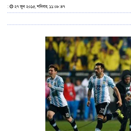
:
২৭ জুন ২০১৫, শনিবার, ১১:০৮:৪৭