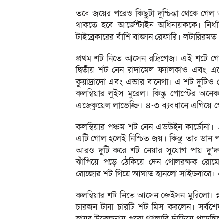
তবে জয়ের পরেও কিছুটা দুশ্চিন্তা থেকে গেল আ
থাকতে হবে আর্জেন্টাইন অধিনায়ককে। নির
টাইব্রেকারের বাঁশি বাজান রেফারি। লটারিরমত 
প্রথম শট নিতে আসেন রদ্রিগেজ। এই শটে গো
দ্বিতীয় শট নেন রাদামেল ফ্যালকাও এবং এ
কুয়াদ্রাদো এবং এভার বানেগা। এ শট দুটিও
কলম্বিয়ার লুইস মুরেল। কিন্তু পোস্টের অনে
এজেকুয়েল লাভেজ্জি। ৪-৩ ব্যবধানে এগিয়ে গে
কলম্বিয়ার পঞ্চম শট নেন এডউইন কার্ডোনা
এটি গোল হলেই নিশ্চিত জয়। কিন্তু তার ডান
আরও দুটি করে শট নেয়ার সুযোগ পায় দু’
ঝাঁপিয়ে পড়ে ঠেকিয়ে দেন গোলরক্ষক রোমেরো
রোজোর শট গিয়ে আঘাত হানলো সাইডবারে। এ
কলম্বিয়ার শট নিতে আসেন জেইসন মুরিলো। স্
চারজন টানা চারটি শট মিস করলেন। সর্বশ
স্নায়ুর উত্তেজনায় পুরো গ্যালারি দাঁড়িয়ে 