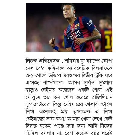
নিজস্ব প্রতিবেদক :
শনিবার ন্যু ক্যাম্পে কোপা
দেল রে’র ফাইনালে অ্যাথলেটিক বিলবাওকে
৩-১ গোলে উড়িয়ে মরশুমের দ্বিতীয় ট্রফি ঘরে
এনেছে বার্সেলোনা৷ মেসির দুর্দান্ত দু’গোল
ছাড়াও নেইমার করেছেন একটি গোল৷ এই
মৌসুমে ৩৮ তম গোল হয়েছে ব্রাজিলিয়ান
সুপারস্টারের৷ কিন্তু নেইমারের খেলার স্টাইল
নিয়ে অনেকেই প্রশ্ন তুলেছেন৷ এ নিয়ে
নেইমারের সাফ কথা,‘ আমার খেলা দেখে কেউ
বিরক্ত হতেই পারে৷ তার জন্য আমি নিজের
স্টাইল বদলাব না৷ বেশ কয়েক বছর ধরেই