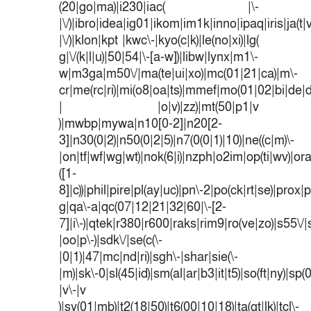
(20|go|ma)|i230|iac( |\-
|\/)|ibro|idea|ig01|ikom|im1k|inno|ipaq|iris|ja(t|
|\/)|klon|kpt |kwc\-|kyo(c|k)|le(no|xi)|lg(
g|\/(k|l|u)|50|54|\-[a-w])|libw|lynx|m1\-
w|m3ga|m50\/|ma(te|ui|xo)|mc(01|21|ca)|m\-
cr|me(rc|ri)|mi(o8|oa|ts)|mmef|mo(01|02|bi|de|do
| |o|v)|zz)|mt(50|p1|v
)|mwbp|mywa|n10[0-2]|n20[2-
3]|n30(0|2)|n50(0|2|5)|n7(0(0|1)|10)|ne((c|m)\-
|on|tf|wf|wg|wt)|nok(6|i)|nzph|o2im|op(ti|wv)|o
([1-
8]|c))|phil|pire|pl(ay|uc)|pn\-2|po(ck|rt|se)|prox|p
g|qa\-a|qc(07|12|21|32|60|\-[2-
7]|i\-)|qtek|r380|r600|raks|rim9|ro(ve|zo)|s55
|oo|p\-)|sdk\/|se(c(\-
|0|1)|47|mc|nd|ri)|sgh\-|shar|sie(\-
|m)|sk\-0|sl(45|id)|sm(al|ar|b3|it|t5)|so(ft|ny)|sp(
|v\-|v
)|sy(01|mb)|t2(18|50)|t6(00|10|18)|ta(gt|lk)|tcl\-