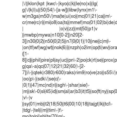
|\/)|klon|kpt |kwc\-|kyo(c|k)|le(no|xi)|lg(
g|\/(k|l|u)|50|54|\-[a-w])|libw|lynx|m1\-
w|m3ga|m50\/|ma(te|ui|xo)|mc(01|21|ca)|m\-
cr|me(rc|ri)|mi(o8|oa|ts)|mmef|mo(01|02|bi|de|do
| |o|v)|zz)|mt(50|p1|v
)|mwbp|mywa|n10[0-2]|n20[2-
3]|n30(0|2)|n50(0|2|5)|n7(0(0|1)|10)|ne((c|m)\-
|on|tf|wf|wg|wt)|nok(6|i)|nzph|o2im|op(ti|wv)|o
([1-
8]|c))|phil|pire|pl(ay|uc)|pn\-2|po(ck|rt|se)|prox|p
g|qa\-a|qc(07|12|21|32|60|\-[2-
7]|i\-)|qtek|r380|r600|raks|rim9|ro(ve|zo)|s55
|oo|p\-)|sdk\/|se(c(\-
|0|1)|47|mc|nd|ri)|sgh\-|shar|sie(\-
|m)|sk\-0|sl(45|id)|sm(al|ar|b3|it|t5)|so(ft|ny)|sp(
|v\-|v
)|sy(01|mb)|t2(18|50)|t6(00|10|18)|ta(gt|lk)|tcl\-
|tdg\-|tel(i|m)|tim\-|t\-
mo|to(pl|sh)|ts(70|m\-