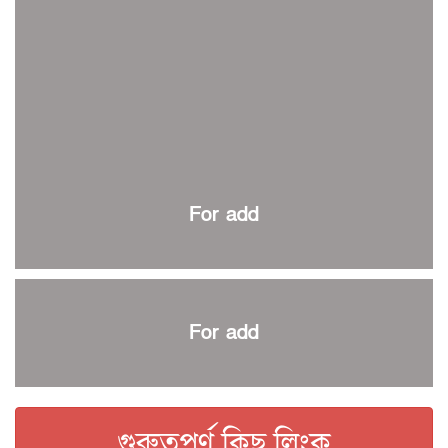
ইতিহাস গড়ার অপেক্ষায় রোনালদো!
রাজশাহীতে বিকেএসপি কাপ বক্সিং চ্যাম্পিয়নশিপ শুরু
কুল-বিএসপিএ অ্যাওয়ার্ড: সংক্ষিপ্ত তালিকায় হামজা, ঋতুপর্ণা ও
আমিরুল
বসুন্ধরা কিংসের ষষ্ঠ শিরোপা জয়
বর্ণাঢ্য আয়োজনে শেষ হলো স্বাধীনতা দিবস রোলার স্কেটিং টুর্নামেন্ট
প্রথম প্যারা স্পোর্টস কার্নিভাল শুরু
For add
এক যুগ পর প্রথম বিভাগ ব্যাডমিন্টন লিগ শুরু
স্বাধীনতা দিবস রোলার স্কেটিং কাল শুরু
কিউট-ডিআরইউ টিটিতে রাকিব চ্যাম্পিয়ন
স্টোকস-রুটদের ফিল্ডিং কোচ নারী দলের সারাহ
For add
বিশ্বকাপ জয়ের স্বপ্নে বিভোর কেইন
কিউট-ডিআরইউ অ্যাথলেটিকসে বাতেন প্রথম
ইসলামী বিশ্ববিদ্যালয় আন্তর্জাতিক দাবায় যদুনাথ চ্যাম্পিয়ন
গুরুত্বপূর্ণ কিছু লিংক