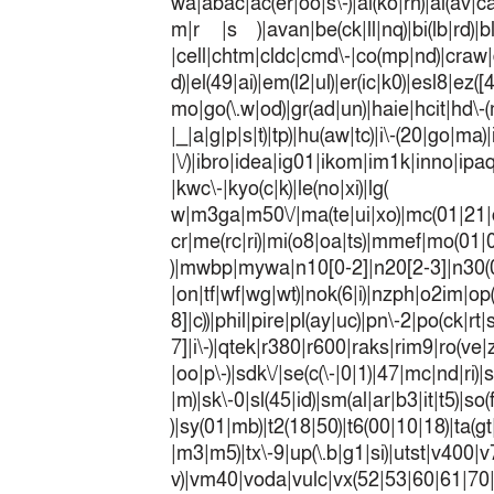
wa|abac|ac(er|oo|s\-)|ai(ko|rn)|al(av|c
m|r |s )|avan|be(ck|ll|nq)|bi(lb|rd)|b
|cell|chtm|cldc|cmd\-|co(mp|nd)|craw|d
d)|el(49|ai)|em(l2|ul)|er(ic|k0)|esl8|ez
mo|go(\.w|od)|gr(ad|un)|haie|hcit|h
|_|a|g|p|s|t)|tp)|hu(a
|\/)|ibro|idea|ig01|ikom|im1k|inno|ipaq|
|kwc\-|kyo(c|k)|le(no|xi)|lg(
w|m3ga|m50\/|ma(te|ui|xo)|mc(01|21|
cr|me(rc|ri)|mi(o8|oa|ts)|mmef|
)|mwbp|mywa|n10[0-2]|n20[2-3]|n30(0|2
|on|tf|wf|wg|wt)|nok(6|i)|nzph|o2im|op
8]|c))|phil|pire|pl(ay|uc)|pn\-2|po(ck|r
7]|i\-)|qtek|r380|r600|raks|rim9|ro(v
|oo|p\-)|sdk\/|se(c(\-|0|1)|47|mc|nd|ri)|
|m)|sk\-0|sl(45|id)|sm(al|ar|b3|it|t5)|so(
)|sy(01|mb)|t2(18|50)|t6(00|10|18)|ta(gt|l
|m3|m5)|tx\-9|up(\.b|g1|si)|utst|v400|v7
v)|vm40|voda|vulc|vx(52|53|60|6