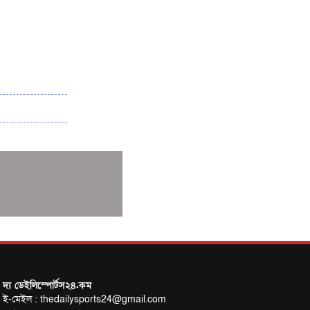
পাকিস্তানের বিপক্ষে টেস্টের আগে বাংলাদেশের
প্রস্তুতি নিয়ে আত্মবিশ্বাসী সিমন্স
ই-স্পোর্টসের বিশ্বমঞ্চে বাংলাদেশ
বাংলাদেশ সিরিজের আগে পাকিস্তান সফর করবে
অস্ট্রেলিয়া
কুল-বিএসজেএ মিডিয়া কাপে চ্যাম্পিয়ন দীপ্ত
টেলিভিশন
মোহামেডানকে বাফুফের অবাক করা চিঠি
তাইপেকে হারিয়ে সেমিতে নারী কাবাডি দল
ঐতিহাসিক জয় নারী হকি দলের
আচরণবিধি লঙ্ঘনে শাস্তি পেলেন নাহিদা ও
শারমিন
ব্রাজিলের বিশ্বকাপ জয়ের এটাই সঠিক সময় :
কাফু
দ্য ডেইলিস্পোর্টস২৪.কম
ই-মেইল : thedailysports24@gmail.com
সিরিজ নির্ধারণী ম্যাচে আজ ওয়ানডেতে