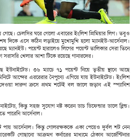
ে গেছে। চেলসির ঘরে গেলো এবারের ইংলিশ প্রিমিয়ার লিগ। তবুও
 শেষ দিকে এসে কঠিন লড়াইয়ে মুখোমুখি হলো ম্যানইউ-আর্সেনাল।
রেছে ম্যানইউ। পয়েন্ট হারালেও লিগের পয়েন্ট তালিকার সেরা তিনে
িগে সরাসরি খেলার আশা টিকে রয়েছে গানারদের।
 আছে ইউনাইটেড। ৩৬ ম্যাচে ৭১ পয়েন্ট নিয়ে তৃতীয় স্থানে আছে
ম মিনিটে আন্দের এররেরার নৈপুণ্যে এগিয়ে যায় ইউনাইটেড। ইংলিশ
 দেওয়া দারুণ ক্রসে প্রথম শটেই বল জালে জড়ান এই স্প্যানিশ
েড, কিন্তু সহজ সুযোগ নষ্ট করেন ডাচ ডিফেন্ডার ডালে ব্লিন্ড।
তে পারেনি আর্সেনাল।
পায় আর্সেনাল। কিন্তু গোলরক্ষককে একা পেয়েও দুর্বল শট নেন
কটি গোছানো আক্রমণ কর্নারের মাধ্যমে ঠেকান আর্জেন্টিনার