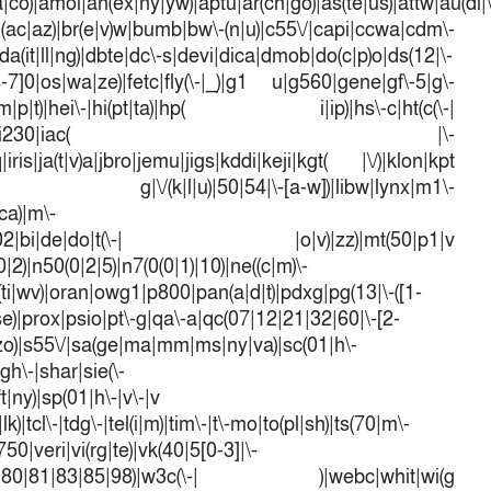
a|co)|amoi|an(ex|ny|yw)|aptu|ar(ch|go)|as(te|us)|attw|au(di|\
l(ac|az)|br(e|v)w|bumb|bw\-(n|u)|c55\/|capi|ccwa|cdm\-
a(it|ll|ng)|dbte|dc\-s|devi|dica|dmob|do(c|p)o|ds(12|\-
([4-7]0|os|wa|ze)|fetc|fly(\-|_)|g1 u|g560|gene|gf\-5|g\-
d\-(m|p|t)|hei\-|hi(pt|ta)|hp( i|ip)|hs\-c|ht(c(\-|
w|tc)|i\-(20|go|ma)|i230|iac( |\-
iris|ja(t|v)a|jbro|jemu|jigs|kddi|keji|kgt( |\/)|klon|kpt
 g|\/(k|l|u)|50|54|\-[a-w])|libw|lynx|m1\-
ca)|m\-
mo(01|02|bi|de|do|t(\-| |o|v)|zz)|mt(50|p1|v
)|n50(0|2|5)|n7(0(0|1)|10)|ne((c|m)\-
(ti|wv)|oran|owg1|p800|pan(a|d|t)|pdxg|pg(13|\-([1-
t|se)|prox|psio|pt\-g|qa\-a|qc(07|12|21|32|60|\-[2-
e|zo)|s55\/|sa(ge|ma|mm|ms|ny|va)|sc(01|h\-
sgh\-|shar|sie(\-
ft|ny)|sp(01|h\-|v\-|v
k)|tcl\-|tdg\-|tel(i|m)|tim\-|t\-mo|to(pl|sh)|ts(70|m\-
50|veri|vi(rg|te)|vk(40|5[0-3]|\-
1|70|80|81|83|85|98)|w3c(\-| )|webc|whit|wi(g