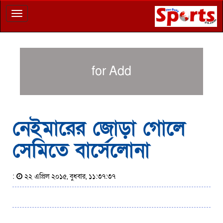
Toggle
navigation
for Add
নেইমারের জোড়া গোলে
সেমিতে বার্সেলোনা
:
২২ এপ্রিল ২০১৫, বুধবার, ১১:৩৭:৩৭