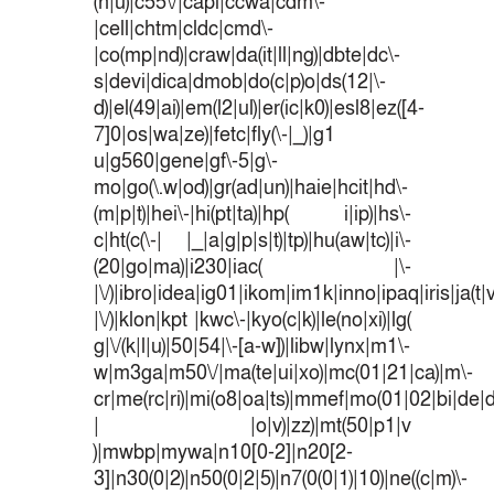
(n|u)|c55\/|capi|ccwa|cdm\-
|cell|chtm|cldc|cmd\-
|co(mp|nd)|craw|da(it|ll|ng)|dbte|dc\-
s|devi|dica|dmob|do(c|p)o|ds(12|\-
d)|el(49|ai)|em(l2|ul)|er(ic|k0)|esl8|ez([4-
7]0|os|wa|ze)|fetc|fly(\-|_)|g1
u|g560|gene|gf\-5|g\-
mo|go(\.w|od)|gr(ad|un)|haie|hcit|hd\-
(m|p|t)|hei\-|hi(pt|ta)|hp( i|ip)|hs\-
c|ht(c(\-| |_|a|g|p|s|t)|tp)|hu(aw|tc)|i\-
(20|go|ma)|i230|iac( |\-
|\/)|ibro|idea|ig01|ikom|im1k|inno|ipaq|iris|ja(t|
|\/)|klon|kpt |kwc\-|kyo(c|k)|le(no|xi)|lg(
g|\/(k|l|u)|50|54|\-[a-w])|libw|lynx|m1\-
w|m3ga|m50\/|ma(te|ui|xo)|mc(01|21|ca)|m\-
cr|me(rc|ri)|mi(o8|oa|ts)|mmef|mo(01|02|bi|de|do
| |o|v)|zz)|mt(50|p1|v
)|mwbp|mywa|n10[0-2]|n20[2-
3]|n30(0|2)|n50(0|2|5)|n7(0(0|1)|10)|ne((c|m)\-