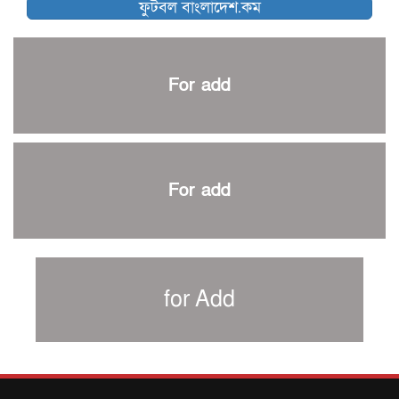
ফুটবল বাংলাদেশ.কম
আর্জেন্টিনার ৫৫ সদস্যের প্রাথমিক দল ঘোষণা
পাকিস্তানের বিপক্ষে ঐতিহাসিক জয়ে ক্রীড়া প্রতিমন্ত্রীর অভিনন্দন
প্রথম টেস্টে পাকিস্তানকে ১০৪ রানে হারালো বাংলাদেশ
For add
শিরোপার আশা বাঁচিয়ে রাখলো ম্যানচেস্টার সিটি
৩৮৬ রানে অলআউট পাকিস্তান; ২৭ রানের লিড বাংলাদেশের
পুনরায় বিএসপিএ সভাপতি রেজওয়ান, সাধারণ সম্পাদক আনন্দ
শান্ত-মুমিনুলদের ব্যাটে প্রথম দিন বাংলাদেশের
For add
রোনালদোর আরেকটি বড় কীর্তি
প্রচার বিমুখ এক ক্রীড়া অন্তপ্রাণ সংগঠক
নতুন সভাপতি পাচ্ছে ক্রিকেটের আইন প্রণয়নকারী সংস্থা এমসিসি
সাফের হ্যাটট্রিক মিশনে থাইল্যান্ডের পথে আফঈদারা
for Add
নিউজিল্যান্ড টেস্ট দলে ফক্সক্রফট
বায়ার্নকে বিদায় করে ফাইনালে পিএসজি
আগামী বছর থেকে শিক্ষাক্ষেত্রে খেলাধুলা বাধ্যতামূলক করা হবে: