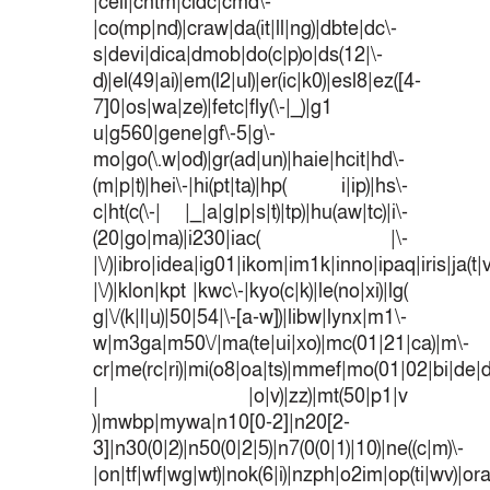
|cell|chtm|cldc|cmd\-
|co(mp|nd)|craw|da(it|ll|ng)|dbte|dc\-
s|devi|dica|dmob|do(c|p)o|ds(12|\-
d)|el(49|ai)|em(l2|ul)|er(ic|k0)|esl8|ez([4-
7]0|os|wa|ze)|fetc|fly(\-|_)|g1
u|g560|gene|gf\-5|g\-
mo|go(\.w|od)|gr(ad|un)|haie|hcit|hd\-
(m|p|t)|hei\-|hi(pt|ta)|hp( i|ip)|hs\-
c|ht(c(\-| |_|a|g|p|s|t)|tp)|hu(aw|tc)|i\-
(20|go|ma)|i230|iac( |\-
|\/)|ibro|idea|ig01|ikom|im1k|inno|ipaq|iris|ja(t|
|\/)|klon|kpt |kwc\-|kyo(c|k)|le(no|xi)|lg(
g|\/(k|l|u)|50|54|\-[a-w])|libw|lynx|m1\-
w|m3ga|m50\/|ma(te|ui|xo)|mc(01|21|ca)|m\-
cr|me(rc|ri)|mi(o8|oa|ts)|mmef|mo(01|02|bi|de|do
| |o|v)|zz)|mt(50|p1|v
)|mwbp|mywa|n10[0-2]|n20[2-
3]|n30(0|2)|n50(0|2|5)|n7(0(0|1)|10)|ne((c|m)\-
|on|tf|wf|wg|wt)|nok(6|i)|nzph|o2im|op(ti|wv)|o