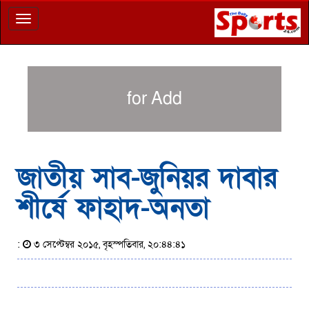
Toggle
navigation
for Add
জাতীয় সাব-জুনিয়র দাবার
শীর্ষে ফাহাদ-অনতা
:
৩ সেপ্টেম্বর ২০১৫, বৃহস্পতিবার, ২০:৪৪:৪১