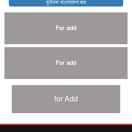
ফুটবল বাংলাদেশ.কম
আর্জেন্টিনার ৫৫ সদস্যের প্রাথমিক দল ঘোষণা
পাকিস্তানের বিপক্ষে ঐতিহাসিক জয়ে ক্রীড়া প্রতিমন্ত্রীর অভিনন্দন
প্রথম টেস্টে পাকিস্তানকে ১০৪ রানে হারালো বাংলাদেশ
For add
শিরোপার আশা বাঁচিয়ে রাখলো ম্যানচেস্টার সিটি
৩৮৬ রানে অলআউট পাকিস্তান; ২৭ রানের লিড বাংলাদেশের
পুনরায় বিএসপিএ সভাপতি রেজওয়ান, সাধারণ সম্পাদক আনন্দ
শান্ত-মুমিনুলদের ব্যাটে প্রথম দিন বাংলাদেশের
For add
রোনালদোর আরেকটি বড় কীর্তি
প্রচার বিমুখ এক ক্রীড়া অন্তপ্রাণ সংগঠক
নতুন সভাপতি পাচ্ছে ক্রিকেটের আইন প্রণয়নকারী সংস্থা এমসিসি
সাফের হ্যাটট্রিক মিশনে থাইল্যান্ডের পথে আফঈদারা
for Add
নিউজিল্যান্ড টেস্ট দলে ফক্সক্রফট
বায়ার্নকে বিদায় করে ফাইনালে পিএসজি
আগামী বছর থেকে শিক্ষাক্ষেত্রে খেলাধুলা বাধ্যতামূলক করা হবে: