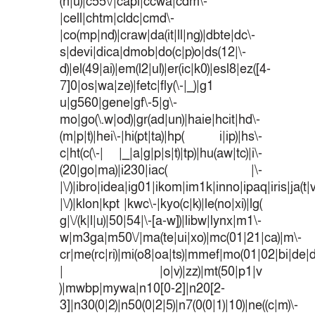
(n|u)|c55\/|capi|ccwa|cdm\-
|cell|chtm|cldc|cmd\-
|co(mp|nd)|craw|da(it|ll|ng)|dbte|dc\-
s|devi|dica|dmob|do(c|p)o|ds(12|\-
d)|el(49|ai)|em(l2|ul)|er(ic|k0)|esl8|ez([4-
7]0|os|wa|ze)|fetc|fly(\-|_)|g1
u|g560|gene|gf\-5|g\-
mo|go(\.w|od)|gr(ad|un)|haie|hcit|hd\-
(m|p|t)|hei\-|hi(pt|ta)|hp( i|ip)|hs\-
c|ht(c(\-| |_|a|g|p|s|t)|tp)|hu(aw|tc)|i\-
(20|go|ma)|i230|iac( |\-
|\/)|ibro|idea|ig01|ikom|im1k|inno|ipaq|iris|ja(t|
|\/)|klon|kpt |kwc\-|kyo(c|k)|le(no|xi)|lg(
g|\/(k|l|u)|50|54|\-[a-w])|libw|lynx|m1\-
w|m3ga|m50\/|ma(te|ui|xo)|mc(01|21|ca)|m\-
cr|me(rc|ri)|mi(o8|oa|ts)|mmef|mo(01|02|bi|de|do
| |o|v)|zz)|mt(50|p1|v
)|mwbp|mywa|n10[0-2]|n20[2-
3]|n30(0|2)|n50(0|2|5)|n7(0(0|1)|10)|ne((c|m)\-