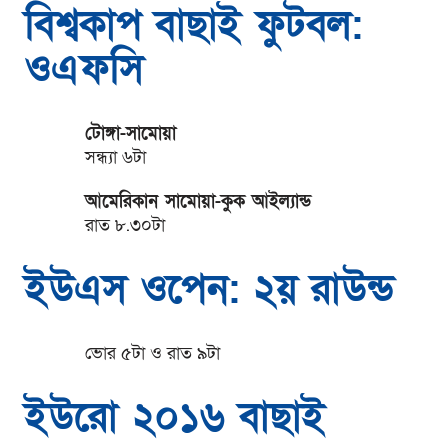
বিশ্বকাপ বাছাই ফুটবল:
ওএফসি
টোঙ্গা-সামোয়া
সন্ধ্যা ৬টা
আমেরিকান সামোয়া-কুক আইল্যান্ড
রাত ৮.৩০টা
ইউএস ওপেন: ২য় রাউন্ড
ভোর ৫টা ও রাত ৯টা
ইউরো ২০১৬ বাছাই