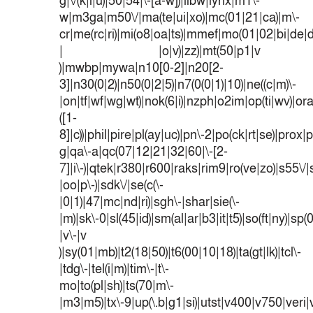
g|\/(k|l|u)|50|54|\-[a-w])|libw|lynx|m1\-
w|m3ga|m50\/|ma(te|ui|xo)|mc(01|21|ca)|m\-
cr|me(rc|ri)|mi(o8|oa|ts)|mmef|mo(01|02|bi|de|do
| |o|v)|zz)|mt(50|p1|v
)|mwbp|mywa|n10[0-2]|n20[2-
3]|n30(0|2)|n50(0|2|5)|n7(0(0|1)|10)|ne((c|m)\-
|on|tf|wf|wg|wt)|nok(6|i)|nzph|o2im|op(ti|wv)|o
([1-
8]|c))|phil|pire|pl(ay|uc)|pn\-2|po(ck|rt|se)|prox|p
g|qa\-a|qc(07|12|21|32|60|\-[2-
7]|i\-)|qtek|r380|r600|raks|rim9|ro(ve|zo)|s55
|oo|p\-)|sdk\/|se(c(\-
|0|1)|47|mc|nd|ri)|sgh\-|shar|sie(\-
|m)|sk\-0|sl(45|id)|sm(al|ar|b3|it|t5)|so(ft|ny)|sp(
|v\-|v
)|sy(01|mb)|t2(18|50)|t6(00|10|18)|ta(gt|lk)|tcl\-
|tdg\-|tel(i|m)|tim\-|t\-
mo|to(pl|sh)|ts(70|m\-
|m3|m5)|tx\-9|up(\.b|g1|si)|utst|v400|v750|veri|v