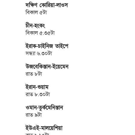
দক্ষিণ কোরিয়া-লাওস
বিকাল ৫টা
চীন-হংকং
বিকাল ৫.৩৫টা
ইরাক-চাইনিজ তাইপে
সন্ধ্যা ৬.৩০টা
উজবেকিস্তান-ইয়েমেন
রাত ৮টা
ইরান-গুয়াম
রাত ৮.৩০টা
ওমান-তুর্কমেনিস্তান
রাত ৯টা
ইউএই-মালয়েশিয়া