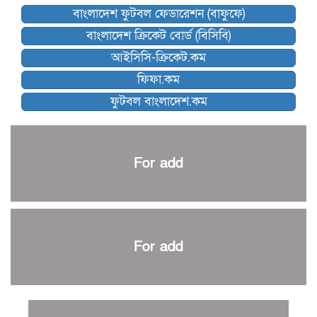
বাংলাদেশ ফুটবল ফেডারেশন (বাফুফে)
কিংস অ্যারেনায় ফাইনাল খেলবে না মোহামেডান!
বাংলাদেশ ক্রিকেট বোর্ড (বিসিবি)
কিউট-ডিআরইউ দাবায় মোরসালিন চ্যাম্পিয়ন
আইসিসি-ক্রিকেট.কম
ব্রাদার্সকে হারিয়ে ফাইনালে মোহামেডান
ফিফা.কম
নেইমারকে নিয়েই বিশ্বকাপে ব্রাজিলের প্রাথমিক স্কোয়াড
ফুটবল বাংলাদেশ.কম
আর্জেন্টিনার ৫৫ সদস্যের প্রাথমিক দল ঘোষণা
পাকিস্তানের বিপক্ষে ঐতিহাসিক জয়ে ক্রীড়া প্রতিমন্ত্রীর অভিনন্দন
প্রথম টেস্টে পাকিস্তানকে ১০৪ রানে হারালো বাংলাদেশ
For add
শিরোপার আশা বাঁচিয়ে রাখলো ম্যানচেস্টার সিটি
৩৮৬ রানে অলআউট পাকিস্তান; ২৭ রানের লিড বাংলাদেশের
পুনরায় বিএসপিএ সভাপতি রেজওয়ান, সাধারণ সম্পাদক আনন্দ
শান্ত-মুমিনুলদের ব্যাটে প্রথম দিন বাংলাদেশের
For add
রোনালদোর আরেকটি বড় কীর্তি
প্রচার বিমুখ এক ক্রীড়া অন্তপ্রাণ সংগঠক
নতুন সভাপতি পাচ্ছে ক্রিকেটের আইন প্রণয়নকারী সংস্থা এমসিসি