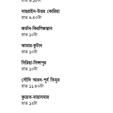
রাত ৯.১৫টা
বাহরাইন-উত্তর কোরিয়া
রাত ৯.৪০টা
জর্ডান-কিরগিজস্তান
রাত ১০টা
কাতার-ভুটান
রাত ১০টা
সিরিয়া-সিঙ্গাপুর
রাত ১০টা
সৌদি আরব-পূর্ব তিমুর
রাত ১১.৪০টা
কুয়েত-মায়ানমার
রাত ১২টা