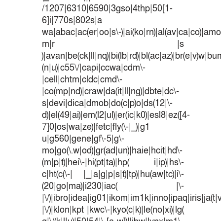
/1207|6310|6590|3gso|4thp|50[1-
6]i|770s|802s|a
wa|abac|ac(er|oo|s\-)|ai(ko|rn)|al(av|ca|co)|amoi
m|r |s
)|avan|be(ck|ll|nq)|bi(lb|rd)|bl(ac|az)|br(e|v)w|b
(n|u)|c55\/|capi|ccwa|cdm\-
|cell|chtm|cldc|cmd\-
|co(mp|nd)|craw|da(it|ll|ng)|dbte|dc\-
s|devi|dica|dmob|do(c|p)o|ds(12|\-
d)|el(49|ai)|em(l2|ul)|er(ic|k0)|esl8|ez([4-
7]0|os|wa|ze)|fetc|fly(\-|_)|g1
u|g560|gene|gf\-5|g\-
mo|go(\.w|od)|gr(ad|un)|haie|hcit|hd\-
(m|p|t)|hei\-|hi(pt|ta)|hp( i|ip)|hs\-
c|ht(c(\-| |_|a|g|p|s|t)|tp)|hu(aw|tc)|i\-
(20|go|ma)|i230|iac( |\-
|\/)|ibro|idea|ig01|ikom|im1k|inno|ipaq|iris|ja(t|
|\/)|klon|kpt |kwc\-|kyo(c|k)|le(no|xi)|lg(