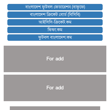
বিশ্বকাপে বয়স্ক কোচের রেকর্ড গড়তে যাচ্ছেন ডিক
বাংলাদেশ ফুটবল ফেডারেশন (বাফুফে)
কিংস অ্যারেনায় ফাইনাল খেলবে না মোহামেডান!
বাংলাদেশ ক্রিকেট বোর্ড (বিসিবি)
কিউট-ডিআরইউ দাবায় মোরসালিন চ্যাম্পিয়ন
আইসিসি-ক্রিকেট.কম
ব্রাদার্সকে হারিয়ে ফাইনালে মোহামেডান
ফিফা.কম
নেইমারকে নিয়েই বিশ্বকাপে ব্রাজিলের প্রাথমিক স্কোয়াড
ফুটবল বাংলাদেশ.কম
আর্জেন্টিনার ৫৫ সদস্যের প্রাথমিক দল ঘোষণা
পাকিস্তানের বিপক্ষে ঐতিহাসিক জয়ে ক্রীড়া প্রতিমন্ত্রীর অভিনন্দন
প্রথম টেস্টে পাকিস্তানকে ১০৪ রানে হারালো বাংলাদেশ
For add
শিরোপার আশা বাঁচিয়ে রাখলো ম্যানচেস্টার সিটি
৩৮৬ রানে অলআউট পাকিস্তান; ২৭ রানের লিড বাংলাদেশের
পুনরায় বিএসপিএ সভাপতি রেজওয়ান, সাধারণ সম্পাদক আনন্দ
শান্ত-মুমিনুলদের ব্যাটে প্রথম দিন বাংলাদেশের
For add
রোনালদোর আরেকটি বড় কীর্তি
প্রচার বিমুখ এক ক্রীড়া অন্তপ্রাণ সংগঠক
নতুন সভাপতি পাচ্ছে ক্রিকেটের আইন প্রণয়নকারী সংস্থা এমসিসি