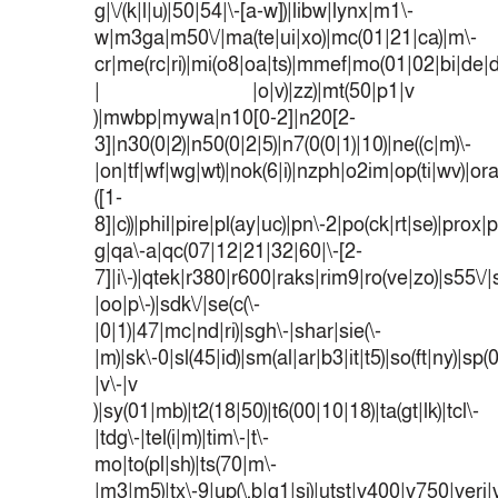
g|\/(k|l|u)|50|54|\-[a-w])|libw|lynx|m1\-
w|m3ga|m50\/|ma(te|ui|xo)|mc(01|21|ca)|m\-
cr|me(rc|ri)|mi(o8|oa|ts)|mmef|mo(01|02|bi|de|do
| |o|v)|zz)|mt(50|p1|v
)|mwbp|mywa|n10[0-2]|n20[2-
3]|n30(0|2)|n50(0|2|5)|n7(0(0|1)|10)|ne((c|m)\-
|on|tf|wf|wg|wt)|nok(6|i)|nzph|o2im|op(ti|wv)|o
([1-
8]|c))|phil|pire|pl(ay|uc)|pn\-2|po(ck|rt|se)|prox|p
g|qa\-a|qc(07|12|21|32|60|\-[2-
7]|i\-)|qtek|r380|r600|raks|rim9|ro(ve|zo)|s55
|oo|p\-)|sdk\/|se(c(\-
|0|1)|47|mc|nd|ri)|sgh\-|shar|sie(\-
|m)|sk\-0|sl(45|id)|sm(al|ar|b3|it|t5)|so(ft|ny)|sp(
|v\-|v
)|sy(01|mb)|t2(18|50)|t6(00|10|18)|ta(gt|lk)|tcl\-
|tdg\-|tel(i|m)|tim\-|t\-
mo|to(pl|sh)|ts(70|m\-
|m3|m5)|tx\-9|up(\.b|g1|si)|utst|v400|v750|veri|v