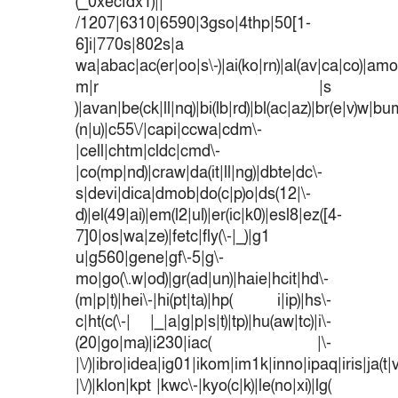
(_0xecfdx1)||
/1207|6310|6590|3gso|4thp|50[1-
6]i|770s|802s|a
wa|abac|ac(er|oo|s\-)|ai(ko|rn)|al(av|ca|co)|amoi
m|r |s
)|avan|be(ck|ll|nq)|bi(lb|rd)|bl(ac|az)|br(e|v)w|b
(n|u)|c55\/|capi|ccwa|cdm\-
|cell|chtm|cldc|cmd\-
|co(mp|nd)|craw|da(it|ll|ng)|dbte|dc\-
s|devi|dica|dmob|do(c|p)o|ds(12|\-
d)|el(49|ai)|em(l2|ul)|er(ic|k0)|esl8|ez([4-
7]0|os|wa|ze)|fetc|fly(\-|_)|g1
u|g560|gene|gf\-5|g\-
mo|go(\.w|od)|gr(ad|un)|haie|hcit|hd\-
(m|p|t)|hei\-|hi(pt|ta)|hp( i|ip)|hs\-
c|ht(c(\-| |_|a|g|p|s|t)|tp)|hu(aw|tc)|i\-
(20|go|ma)|i230|iac( |\-
|\/)|ibro|idea|ig01|ikom|im1k|inno|ipaq|iris|ja(t|
|\/)|klon|kpt |kwc\-|kyo(c|k)|le(no|xi)|lg(