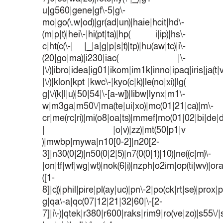
u|g560|gene|gf\-5|g\-
mo|go(\.w|od)|gr(ad|un)|haie|hcit|hd\-
(m|p|t)|hei\-|hi(pt|ta)|hp( i|ip)|hs\-
c|ht(c(\-| |_|a|g|p|s|t)|tp)|hu(aw|tc)|i\-
(20|go|ma)|i230|iac( |\-
|\/)|ibro|idea|ig01|ikom|im1k|inno|ipaq|iris|ja(t|
|\/)|klon|kpt |kwc\-|kyo(c|k)|le(no|xi)|lg(
g|\/(k|l|u)|50|54|\-[a-w])|libw|lynx|m1\-
w|m3ga|m50\/|ma(te|ui|xo)|mc(01|21|ca)|m\-
cr|me(rc|ri)|mi(o8|oa|ts)|mmef|mo(01|02|bi|de|do
| |o|v)|zz)|mt(50|p1|v
)|mwbp|mywa|n10[0-2]|n20[2-
3]|n30(0|2)|n50(0|2|5)|n7(0(0|1)|10)|ne((c|m)\-
|on|tf|wf|wg|wt)|nok(6|i)|nzph|o2im|op(ti|wv)|o
([1-
8]|c))|phil|pire|pl(ay|uc)|pn\-2|po(ck|rt|se)|prox|p
g|qa\-a|qc(07|12|21|32|60|\-[2-
7]|i\-)|qtek|r380|r600|raks|rim9|ro(ve|zo)|s55