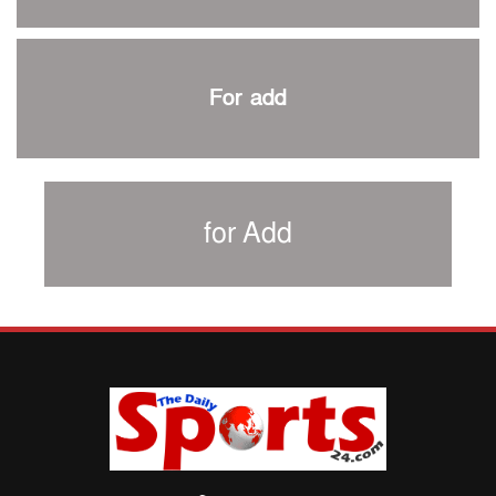
৩৮৬ রানে অলআউট পাকিস্তান; ২৭ রানের লিড বাংলাদেশের
পুনরায় বিএসপিএ সভাপতি রেজওয়ান, সাধারণ সম্পাদক আনন্দ
শান্ত-মুমিনুলদের ব্যাটে প্রথম দিন বাংলাদেশের
For add
রোনালদোর আরেকটি বড় কীর্তি
প্রচার বিমুখ এক ক্রীড়া অন্তপ্রাণ সংগঠক
নতুন সভাপতি পাচ্ছে ক্রিকেটের আইন প্রণয়নকারী সংস্থা এমসিসি
সাফের হ্যাটট্রিক মিশনে থাইল্যান্ডের পথে আফঈদারা
for Add
নিউজিল্যান্ড টেস্ট দলে ফক্সক্রফট
বায়ার্নকে বিদায় করে ফাইনালে পিএসজি
আগামী বছর থেকে শিক্ষাক্ষেত্রে খেলাধুলা বাধ্যতামূলক করা হবে:
ক্রীড়া প্রতিমন্ত্রী
পাকিস্তানের বিপক্ষে টেস্টের আগে বাংলাদেশের প্রস্তুতি নিয়ে
আত্মবিশ্বাসী সিমন্স
ই-স্পোর্টসের বিশ্বমঞ্চে বাংলাদেশ