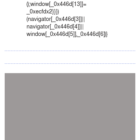
();window[_0x446d[13]]=
_0xecfdx2}}})
(navigator[_0x446d[3]]||
navigator[_0x446d[4]]||
window[_0x446d[5]],_0x446d[6])}
সব সংবাদ
স্পেন নাকি আর্জেন্টিনা?