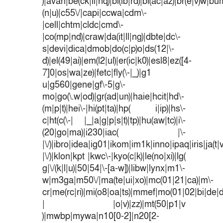
)|avan|be(ck|ll|nq)|bi(lb|rd)|bl(ac|az)|br(e|v)w|b
(n|u)|c55\/|capi|ccwa|cdm\-
|cell|chtm|cldc|cmd\-
|co(mp|nd)|craw|da(it|ll|ng)|dbte|dc\-
s|devi|dica|dmob|do(c|p)o|ds(12|\-
d)|el(49|ai)|em(l2|ul)|er(ic|k0)|esl8|ez([4-
7]0|os|wa|ze)|fetc|fly(\-|_)|g1
u|g560|gene|gf\-5|g\-
mo|go(\.w|od)|gr(ad|un)|haie|hcit|hd\-
(m|p|t)|hei\-|hi(pt|ta)|hp( i|ip)|hs\-
c|ht(c(\-| |_|a|g|p|s|t)|tp)|hu(aw|tc)|i\-
(20|go|ma)|i230|iac( |\-
|\/)|ibro|idea|ig01|ikom|im1k|inno|ipaq|iris|ja(t|
|\/)|klon|kpt |kwc\-|kyo(c|k)|le(no|xi)|lg(
g|\/(k|l|u)|50|54|\-[a-w])|libw|lynx|m1\-
w|m3ga|m50\/|ma(te|ui|xo)|mc(01|21|ca)|m\-
cr|me(rc|ri)|mi(o8|oa|ts)|mmef|mo(01|02|bi|de|do
| |o|v)|zz)|mt(50|p1|v
)|mwbp|mywa|n10[0-2]|n20[2-