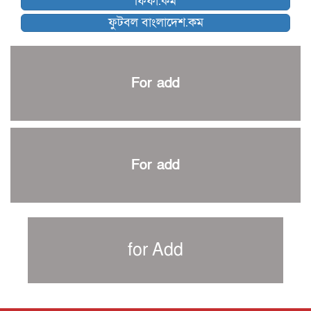
ফিফা.কম
নেইমারকে নিয়েই বিশ্বকাপে ব্রাজিলের প্রাথমিক স্কোয়াড
ফুটবল বাংলাদেশ.কম
আর্জেন্টিনার ৫৫ সদস্যের প্রাথমিক দল ঘোষণা
পাকিস্তানের বিপক্ষে ঐতিহাসিক জয়ে ক্রীড়া প্রতিমন্ত্রীর অভিনন্দন
প্রথম টেস্টে পাকিস্তানকে ১০৪ রানে হারালো বাংলাদেশ
For add
শিরোপার আশা বাঁচিয়ে রাখলো ম্যানচেস্টার সিটি
৩৮৬ রানে অলআউট পাকিস্তান; ২৭ রানের লিড বাংলাদেশের
পুনরায় বিএসপিএ সভাপতি রেজওয়ান, সাধারণ সম্পাদক আনন্দ
শান্ত-মুমিনুলদের ব্যাটে প্রথম দিন বাংলাদেশের
For add
রোনালদোর আরেকটি বড় কীর্তি
প্রচার বিমুখ এক ক্রীড়া অন্তপ্রাণ সংগঠক
নতুন সভাপতি পাচ্ছে ক্রিকেটের আইন প্রণয়নকারী সংস্থা এমসিসি
সাফের হ্যাটট্রিক মিশনে থাইল্যান্ডের পথে আফঈদারা
for Add
নিউজিল্যান্ড টেস্ট দলে ফক্সক্রফট
বায়ার্নকে বিদায় করে ফাইনালে পিএসজি
আগামী বছর থেকে শিক্ষাক্ষেত্রে খেলাধুলা বাধ্যতামূলক করা হবে: