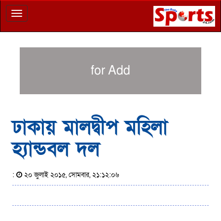
Toggle
navigation
for Add
ঢাকায় মালদ্বীপ মহিলা
হ্যান্ডবল দল
:
২০ জুলাই ২০১৫, সোমবার, ২১:১২:০৬