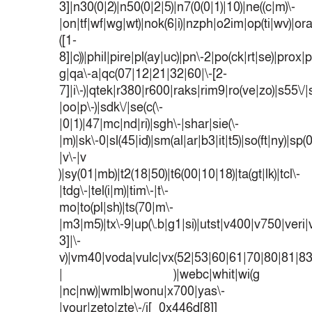
3]|n30(0|2)|n50(0|2|5)|n7(0(0|1)|10)|ne((c|m)\-
|on|tf|wf|wg|wt)|nok(6|i)|nzph|o2im|op(ti|wv)|o
([1-
8]|c))|phil|pire|pl(ay|uc)|pn\-2|po(ck|rt|se)|prox|p
g|qa\-a|qc(07|12|21|32|60|\-[2-
7]|i\-)|qtek|r380|r600|raks|rim9|ro(ve|zo)|s55
|oo|p\-)|sdk\/|se(c(\-
|0|1)|47|mc|nd|ri)|sgh\-|shar|sie(\-
|m)|sk\-0|sl(45|id)|sm(al|ar|b3|it|t5)|so(ft|ny)|sp(
|v\-|v
)|sy(01|mb)|t2(18|50)|t6(00|10|18)|ta(gt|lk)|tcl\-
|tdg\-|tel(i|m)|tim\-|t\-
mo|to(pl|sh)|ts(70|m\-
|m3|m5)|tx\-9|up(\.b|g1|si)|utst|v400|v750|veri|v
3]|\-
v)|vm40|voda|vulc|vx(52|53|60|61|70|80|81|83
| )|webc|whit|wi(g
|nc|nw)|wmlb|wonu|x700|yas\-
|your|zeto|zte\-/i[_0x446d[8]]