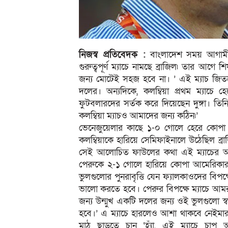
নিজস্ব প্রতিবেদক :
বাংলাদেশ সময় আগামীকা
গুরুত্বপূর্ণ ম্যাচে নামছে ব্রাজিল৷ তার আগে 
জন্য মোটেই সহজ হবে না। ’ এই ম্যাচ জিতলেই
দলের। অন্যদিকে, কলম্বিয়া প্রথম ম্যাচে 
ফুটবলারদের সর্তক করে দিয়েছেন দুঙ্গা। ত
কলম্বিয়া ম্যাচও আমাদের জন্য কঠিন৷’
ভেনেজুয়েলার কাছে ১-০ গোলে হেরে কোপা আ
কলম্বিয়াকে হারিয়ে সেমিফাইনালে উঠেছিল ব্রা
সেই আলোচিত ফাউলের কথা এই ম্যাচের আগ
পেরুকে ২-১ গোলে হারিয়ে কোপা আমেরিকার এ
ভুলগুলোর পুনরাবৃত্তি যেন ফ্যালকাওদের বিপক্
ভালো করতে হবে। পেরুর বিপক্ষে ম্যাচে আমর
জন্য উন্মুখ একটি দলের জন্য ওই ভুলগুলো স্
হবে।’ এ ম্যাচে হারলেও আশা থাকবে নেইমারদের
মাঠ ছাড়তে চান ‘হ্যাঁ, এই ম্যাচে চ