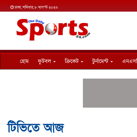
ঢাকা, শনিবার, ৮ আগস্ট ২০২৬
হোম
ফুটবল
ক্রিকেট
টুর্নামেন্ট
এনএস
টিভিতে আজ