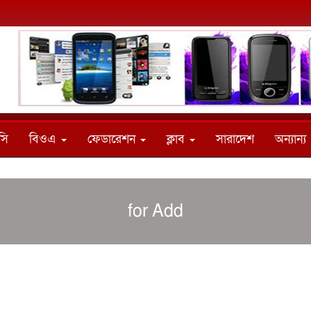
সি
বিওএ
ফেডারেশন
ক্লাব
সারাদেশ
অন্যান্য
for Add