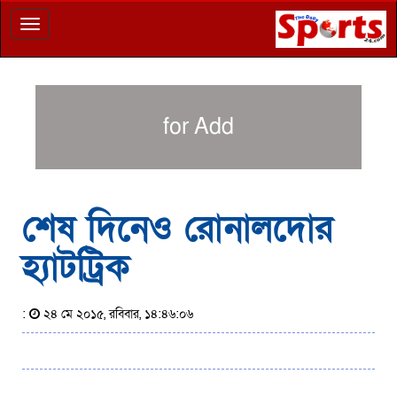
Toggle
navigation
for Add
শেষ দিনেও রোনালদোর
হ্যাটট্রিক
:
২৪ মে ২০১৫, রবিবার, ১৪:৪৬:০৬