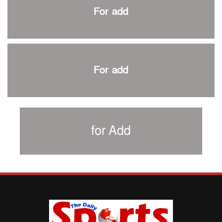
প্রথম টেস্টে পাকিস্তানকে ১০৪ রানে হারালো বাংলাদেশ
For add
শিরোপার আশা বাঁচিয়ে রাখলো ম্যানচেস্টার সিটি
৩৮৬ রানে অলআউট পাকিস্তান; ২৭ রানের লিড বাংলাদেশের
পুনরায় বিএসপিএ সভাপতি রেজওয়ান, সাধারণ সম্পাদক আনন্দ
শান্ত-মুমিনুলদের ব্যাটে প্রথম দিন বাংলাদেশের
For add
রোনালদোর আরেকটি বড় কীর্তি
প্রচার বিমুখ এক ক্রীড়া অন্তপ্রাণ সংগঠক
নতুন সভাপতি পাচ্ছে ক্রিকেটের আইন প্রণয়নকারী সংস্থা এমসিসি
সাফের হ্যাটট্রিক মিশনে থাইল্যান্ডের পথে আফঈদারা
for Add
নিউজিল্যান্ড টেস্ট দলে ফক্সক্রফট
বায়ার্নকে বিদায় করে ফাইনালে পিএসজি
আগামী বছর থেকে শিক্ষাক্ষেত্রে খেলাধুলা বাধ্যতামূলক করা হবে:
ক্রীড়া প্রতিমন্ত্রী
পাকিস্তানের বিপক্ষে টেস্টের আগে বাংলাদেশের প্রস্তুতি নিয়ে
আত্মবিশ্বাসী সিমন্স