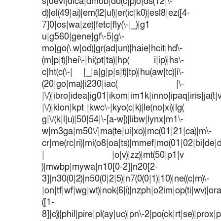
s|devi|dica|dmob|do(c|p)o|ds(12|\-
d)|el(49|ai)|em(l2|ul)|er(ic|k0)|esl8|ez([4-
7]0|os|wa|ze)|fetc|fly(\-|_)|g1
u|g560|gene|gf\-5|g\-
mo|go(\.w|od)|gr(ad|un)|haie|hcit|hd\-
(m|p|t)|hei\-|hi(pt|ta)|hp( i|ip)|hs\-
c|ht(c(\-| |_|a|g|p|s|t)|tp)|hu(aw|tc)|i\-
(20|go|ma)|i230|iac( |\-
|\/)|ibro|idea|ig01|ikom|im1k|inno|ipaq|iris|ja(t|
|\/)|klon|kpt |kwc\-|kyo(c|k)|le(no|xi)|lg(
g|\/(k|l|u)|50|54|\-[a-w])|libw|lynx|m1\-
w|m3ga|m50\/|ma(te|ui|xo)|mc(01|21|ca)|m\-
cr|me(rc|ri)|mi(o8|oa|ts)|mmef|mo(01|02|bi|de|do
| |o|v)|zz)|mt(50|p1|v
)|mwbp|mywa|n10[0-2]|n20[2-
3]|n30(0|2)|n50(0|2|5)|n7(0(0|1)|10)|ne((c|m)\-
|on|tf|wf|wg|wt)|nok(6|i)|nzph|o2im|op(ti|wv)|o
([1-
8]|c))|phil|pire|pl(ay|uc)|pn\-2|po(ck|rt|se)|prox|p