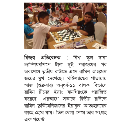
নিজস্ব প্রতিবেদক :
বিশ্ব স্কুল দাবা
চ্যাম্পিয়নশিপে টানা দুই পরাজয়ের পর
অবশেষে তৃতীয় রাউন্ডে এসে রামিন আহমেদ
জয়ের মুখ দেখেছে। থাইল্যান্ডের পাতায়ায়
আজ (শুক্রবার) অনূর্ধ্ব-১১ বালক বিভাগে
রামিন চীনের ইয়াং ঝনগিরংকে পরাজিত
করেছে। এরআগে সকালে দ্বিতীয় রাউন্ডে
রামিন তুর্কিমেনিস্তানের ইয়াকুব আতাহানয়ের
কাছে হেরে যায়। তিন খেলা শেষে তার সংগ্রহ
এক পয়েন্ট।