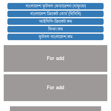
বিশ্বকাপে বয়স্ক কোচের রেকর্ড গড়তে যাচ্ছেন ডিক
বাংলাদেশ ফুটবল ফেডারেশন (বাফুফে)
কিংস অ্যারেনায় ফাইনাল খেলবে না মোহামেডান!
বাংলাদেশ ক্রিকেট বোর্ড (বিসিবি)
কিউট-ডিআরইউ দাবায় মোরসালিন চ্যাম্পিয়ন
আইসিসি-ক্রিকেট.কম
ব্রাদার্সকে হারিয়ে ফাইনালে মোহামেডান
ফিফা.কম
নেইমারকে নিয়েই বিশ্বকাপে ব্রাজিলের প্রাথমিক স্কোয়াড
ফুটবল বাংলাদেশ.কম
আর্জেন্টিনার ৫৫ সদস্যের প্রাথমিক দল ঘোষণা
পাকিস্তানের বিপক্ষে ঐতিহাসিক জয়ে ক্রীড়া প্রতিমন্ত্রীর অভিনন্দন
প্রথম টেস্টে পাকিস্তানকে ১০৪ রানে হারালো বাংলাদেশ
For add
শিরোপার আশা বাঁচিয়ে রাখলো ম্যানচেস্টার সিটি
৩৮৬ রানে অলআউট পাকিস্তান; ২৭ রানের লিড বাংলাদেশের
পুনরায় বিএসপিএ সভাপতি রেজওয়ান, সাধারণ সম্পাদক আনন্দ
শান্ত-মুমিনুলদের ব্যাটে প্রথম দিন বাংলাদেশের
For add
রোনালদোর আরেকটি বড় কীর্তি
প্রচার বিমুখ এক ক্রীড়া অন্তপ্রাণ সংগঠক
নতুন সভাপতি পাচ্ছে ক্রিকেটের আইন প্রণয়নকারী সংস্থা এমসিসি