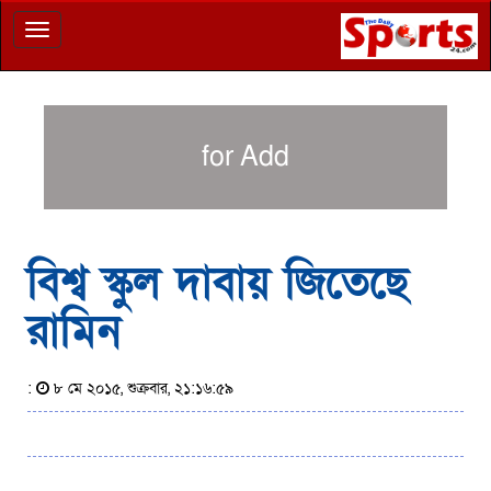
Toggle
navigation
for Add
বিশ্ব স্কুল দাবায় জিতেছে
রামিন
:
৮ মে ২০১৫, শুক্রবার, ২১:১৬:৫৯