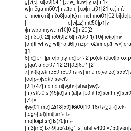
g|\/(k|l|u)|50|54|\-[a-w])|libw|lynx|m1\-
w|m3ga|m50\/|ma(te|ui|xo)|mc(01|21|ca)|m\-
cr|me(rc|ri)|mi(o8|oa|ts)|mmef|mo(01|02|bi|de|do
| |o|v)|zz)|mt(50|p1|v
)|mwbp|mywa|n10[0-2]|n20[2-
3]|n30(0|2)|n50(0|2|5)|n7(0(0|1)|10)|ne((c|m)\-
|on|tf|wf|wg|wt)|nok(6|i)|nzph|o2im|op(ti|wv)|o
([1-
8]|c))|phil|pire|pl(ay|uc)|pn\-2|po(ck|rt|se)|prox|p
g|qa\-a|qc(07|12|21|32|60|\-[2-
7]|i\-)|qtek|r380|r600|raks|rim9|ro(ve|zo)|s55
|oo|p\-)|sdk\/|se(c(\-
|0|1)|47|mc|nd|ri)|sgh\-|shar|sie(\-
|m)|sk\-0|sl(45|id)|sm(al|ar|b3|it|t5)|so(ft|ny)|sp(
|v\-|v
)|sy(01|mb)|t2(18|50)|t6(00|10|18)|ta(gt|lk)|tcl\-
|tdg\-|tel(i|m)|tim\-|t\-
mo|to(pl|sh)|ts(70|m\-
|m3|m5)|tx\-9|up(\.b|g1|si)|utst|v400|v750|veri|v