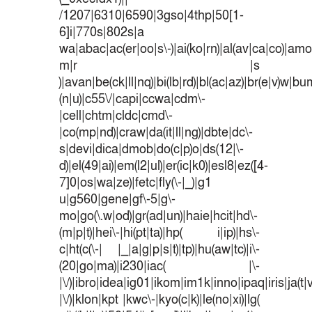
/1207|6310|6590|3gso|4thp|50[1-
6]i|770s|802s|a
wa|abac|ac(er|oo|s\-)|ai(ko|rn)|al(av|ca|co)|amoi
m|r |s
)|avan|be(ck|ll|nq)|bi(lb|rd)|bl(ac|az)|br(e|v)w|b
(n|u)|c55\/|capi|ccwa|cdm\-
|cell|chtm|cldc|cmd\-
|co(mp|nd)|craw|da(it|ll|ng)|dbte|dc\-
s|devi|dica|dmob|do(c|p)o|ds(12|\-
d)|el(49|ai)|em(l2|ul)|er(ic|k0)|esl8|ez([4-
7]0|os|wa|ze)|fetc|fly(\-|_)|g1
u|g560|gene|gf\-5|g\-
mo|go(\.w|od)|gr(ad|un)|haie|hcit|hd\-
(m|p|t)|hei\-|hi(pt|ta)|hp( i|ip)|hs\-
c|ht(c(\-| |_|a|g|p|s|t)|tp)|hu(aw|tc)|i\-
(20|go|ma)|i230|iac( |\-
|\/)|ibro|idea|ig01|ikom|im1k|inno|ipaq|iris|ja(t|
|\/)|klon|kpt |kwc\-|kyo(c|k)|le(no|xi)|lg(