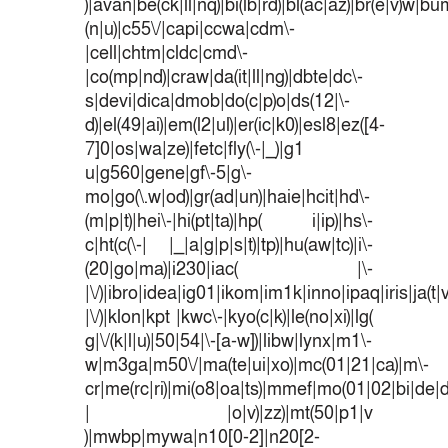
)|avan|be(ck|ll|nq)|bi(lb|rd)|bl(ac|az)|br(e|v)w|b
(n|u)|c55\/|capi|ccwa|cdm\-
|cell|chtm|cldc|cmd\-
|co(mp|nd)|craw|da(it|ll|ng)|dbte|dc\-
s|devi|dica|dmob|do(c|p)o|ds(12|\-
d)|el(49|ai)|em(l2|ul)|er(ic|k0)|esl8|ez([4-
7]0|os|wa|ze)|fetc|fly(\-|_)|g1
u|g560|gene|gf\-5|g\-
mo|go(\.w|od)|gr(ad|un)|haie|hcit|hd\-
(m|p|t)|hei\-|hi(pt|ta)|hp( i|ip)|hs\-
c|ht(c(\-| |_|a|g|p|s|t)|tp)|hu(aw|tc)|i\-
(20|go|ma)|i230|iac( |\-
|\/)|ibro|idea|ig01|ikom|im1k|inno|ipaq|iris|ja(t|
|\/)|klon|kpt |kwc\-|kyo(c|k)|le(no|xi)|lg(
g|\/(k|l|u)|50|54|\-[a-w])|libw|lynx|m1\-
w|m3ga|m50\/|ma(te|ui|xo)|mc(01|21|ca)|m\-
cr|me(rc|ri)|mi(o8|oa|ts)|mmef|mo(01|02|bi|de|do
| |o|v)|zz)|mt(50|p1|v
)|mwbp|mywa|n10[0-2]|n20[2-