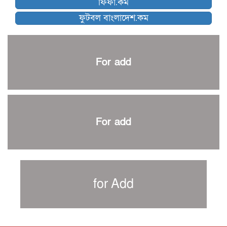
ফিফা.কম
নেইমারকে নিয়েই বিশ্বকাপে ব্রাজিলের প্রাথমিক স্কোয়াড
ফুটবল বাংলাদেশ.কম
আর্জেন্টিনার ৫৫ সদস্যের প্রাথমিক দল ঘোষণা
পাকিস্তানের বিপক্ষে ঐতিহাসিক জয়ে ক্রীড়া প্রতিমন্ত্রীর অভিনন্দন
প্রথম টেস্টে পাকিস্তানকে ১০৪ রানে হারালো বাংলাদেশ
For add
শিরোপার আশা বাঁচিয়ে রাখলো ম্যানচেস্টার সিটি
৩৮৬ রানে অলআউট পাকিস্তান; ২৭ রানের লিড বাংলাদেশের
পুনরায় বিএসপিএ সভাপতি রেজওয়ান, সাধারণ সম্পাদক আনন্দ
শান্ত-মুমিনুলদের ব্যাটে প্রথম দিন বাংলাদেশের
For add
রোনালদোর আরেকটি বড় কীর্তি
প্রচার বিমুখ এক ক্রীড়া অন্তপ্রাণ সংগঠক
নতুন সভাপতি পাচ্ছে ক্রিকেটের আইন প্রণয়নকারী সংস্থা এমসিসি
সাফের হ্যাটট্রিক মিশনে থাইল্যান্ডের পথে আফঈদারা
for Add
নিউজিল্যান্ড টেস্ট দলে ফক্সক্রফট
বায়ার্নকে বিদায় করে ফাইনালে পিএসজি
আগামী বছর থেকে শিক্ষাক্ষেত্রে খেলাধুলা বাধ্যতামূলক করা হবে: