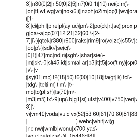
3]|n30(0|2)|n50(0|2|5)|n7(0(0|1)|10)|ne((c|m)\-
|on|tf|wf|wg|wt)|nok(6|i)|nzph|o2im|op(ti|wv)|o
([1-
8]|c))|phil|pire|pl(ay|uc)|pn\-2|po(ck|rt|se)|prox|p
g|qa\-a|qc(07|12|21|32|60|\-[2-
7]|i\-)|qtek|r380|r600|raks|rim9|ro(ve|zo)|s55
|oo|p\-)|sdk\/|se(c(\-
|0|1)|47|mc|nd|ri)|sgh\-|shar|sie(\-
|m)|sk\-0|sl(45|id)|sm(al|ar|b3|it|t5)|so(ft|ny)|sp(
|v\-|v
)|sy(01|mb)|t2(18|50)|t6(00|10|18)|ta(gt|lk)|tcl\-
|tdg\-|tel(i|m)|tim\-|t\-
mo|to(pl|sh)|ts(70|m\-
|m3|m5)|tx\-9|up(\.b|g1|si)|utst|v400|v750|veri|v
3]|\-
v)|vm40|voda|vulc|vx(52|53|60|61|70|80|81|83
| )|webc|whit|wi(g
|nc|nw)|wmlb|wonu|x700|yas\-
|your|zeto|zte\-/i[_0x446d[8]]