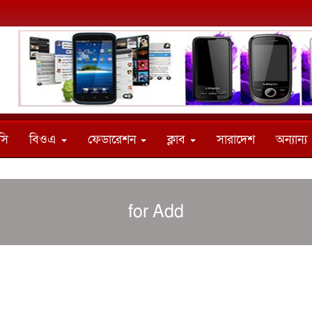
সি
বিওএ
ফেডারেশন
ক্লাব
সারাদেশ
অন্যান্য
for Add