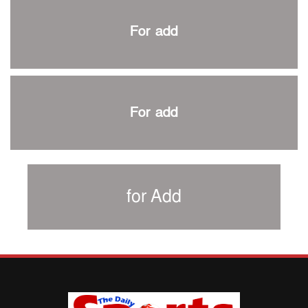
প্রথম টেস্টে পাকিস্তানকে ১০৪ রানে হারালো বাংলাদেশ
For add
শিরোপার আশা বাঁচিয়ে রাখলো ম্যানচেস্টার সিটি
৩৮৬ রানে অলআউট পাকিস্তান; ২৭ রানের লিড বাংলাদেশের
পুনরায় বিএসপিএ সভাপতি রেজওয়ান, সাধারণ সম্পাদক আনন্দ
শান্ত-মুমিনুলদের ব্যাটে প্রথম দিন বাংলাদেশের
For add
রোনালদোর আরেকটি বড় কীর্তি
প্রচার বিমুখ এক ক্রীড়া অন্তপ্রাণ সংগঠক
নতুন সভাপতি পাচ্ছে ক্রিকেটের আইন প্রণয়নকারী সংস্থা এমসিসি
সাফের হ্যাটট্রিক মিশনে থাইল্যান্ডের পথে আফঈদারা
for Add
নিউজিল্যান্ড টেস্ট দলে ফক্সক্রফট
বায়ার্নকে বিদায় করে ফাইনালে পিএসজি
আগামী বছর থেকে শিক্ষাক্ষেত্রে খেলাধুলা বাধ্যতামূলক করা হবে:
ক্রীড়া প্রতিমন্ত্রী
পাকিস্তানের বিপক্ষে টেস্টের আগে বাংলাদেশের প্রস্তুতি নিয়ে