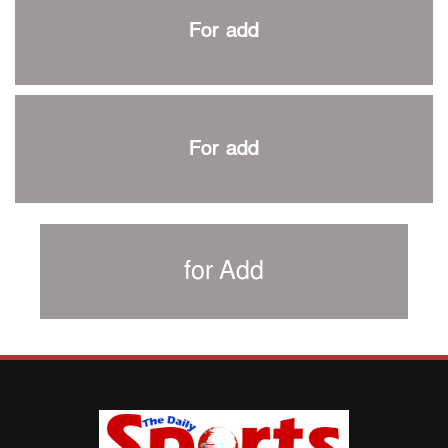
প্রথম টেস্টে পাকিস্তানকে ১০৪ রানে হারালো বাংলাদেশ
For add
শিরোপার আশা বাঁচিয়ে রাখলো ম্যানচেস্টার সিটি
৩৮৬ রানে অলআউট পাকিস্তান; ২৭ রানের লিড বাংলাদেশের
পুনরায় বিএসপিএ সভাপতি রেজওয়ান, সাধারণ সম্পাদক আনন্দ
শান্ত-মুমিনুলদের ব্যাটে প্রথম দিন বাংলাদেশের
For add
রোনালদোর আরেকটি বড় কীর্তি
প্রচার বিমুখ এক ক্রীড়া অন্তপ্রাণ সংগঠক
নতুন সভাপতি পাচ্ছে ক্রিকেটের আইন প্রণয়নকারী সংস্থা এমসিসি
সাফের হ্যাটট্রিক মিশনে থাইল্যান্ডের পথে আফঈদারা
for Add
নিউজিল্যান্ড টেস্ট দলে ফক্সক্রফট
বায়ার্নকে বিদায় করে ফাইনালে পিএসজি
আগামী বছর থেকে শিক্ষাক্ষেত্রে খেলাধুলা বাধ্যতামূলক করা হবে:
ক্রীড়া প্রতিমন্ত্রী
পাকিস্তানের বিপক্ষে টেস্টের আগে বাংলাদেশের প্রস্তুতি নিয়ে
আত্মবিশ্বাসী সিমন্স