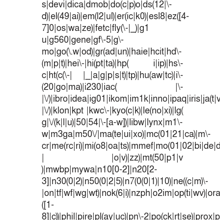
s|devi|dica|dmob|do(c|p)o|ds(12|\-
d)|el(49|ai)|em(l2|ul)|er(ic|k0)|esl8|ez([4-
7]0|os|wa|ze)|fetc|fly(\-|_)|g1
u|g560|gene|gf\-5|g\-
mo|go(\.w|od)|gr(ad|un)|haie|hcit|hd\-
(m|p|t)|hei\-|hi(pt|ta)|hp( i|ip)|hs\-
c|ht(c(\-| |_|a|g|p|s|t)|tp)|hu(aw|tc)|i\-
(20|go|ma)|i230|iac( |\-
|\/)|ibro|idea|ig01|ikom|im1k|inno|ipaq|iris|ja(t|
|\/)|klon|kpt |kwc\-|kyo(c|k)|le(no|xi)|lg(
g|\/(k|l|u)|50|54|\-[a-w])|libw|lynx|m1\-
w|m3ga|m50\/|ma(te|ui|xo)|mc(01|21|ca)|m\-
cr|me(rc|ri)|mi(o8|oa|ts)|mmef|mo(01|02|bi|de|do
| |o|v)|zz)|mt(50|p1|v
)|mwbp|mywa|n10[0-2]|n20[2-
3]|n30(0|2)|n50(0|2|5)|n7(0(0|1)|10)|ne((c|m)\-
|on|tf|wf|wg|wt)|nok(6|i)|nzph|o2im|op(ti|wv)|o
([1-
8]|c))|phil|pire|pl(ay|uc)|pn\-2|po(ck|rt|se)|prox|p