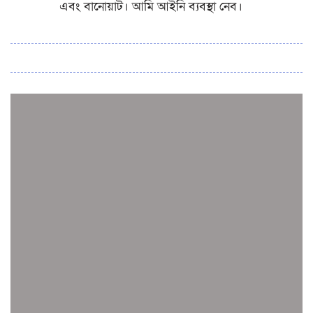
এবং বানোয়াট। আমি আইনি ব্যবস্থা নেব।
সব সংবাদ
স্পেন নাকি আর্জেন্টিনা?
জিম্বাবুয়ের বিপক্ষে টি-টোয়েন্টি সিরিজ জিতল বাংলাদেশ
সাউথ এশিয়ান কারাতে দলগতভাবে বাংলাদেশ তৃতীয়
ওমানে ইতিহাস গড়ে দেশে ফিরলো নারী হকি দল