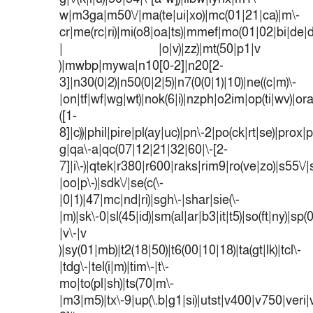
w|m3ga|m50\/|ma(te|ui|xo)|mc(01|21|ca)|m\-
cr|me(rc|ri)|mi(o8|oa|ts)|mmef|mo(01|02|bi|de|do
| |o|v)|zz)|mt(50|p1|v
)|mwbp|mywa|n10[0-2]|n20[2-
3]|n30(0|2)|n50(0|2|5)|n7(0(0|1)|10)|ne((c|m)\-
|on|tf|wf|wg|wt)|nok(6|i)|nzph|o2im|op(ti|wv)|o
([1-
8]|c))|phil|pire|pl(ay|uc)|pn\-2|po(ck|rt|se)|prox|p
g|qa\-a|qc(07|12|21|32|60|\-[2-
7]|i\-)|qtek|r380|r600|raks|rim9|ro(ve|zo)|s55
|oo|p\-)|sdk\/|se(c(\-
|0|1)|47|mc|nd|ri)|sgh\-|shar|sie(\-
|m)|sk\-0|sl(45|id)|sm(al|ar|b3|it|t5)|so(ft|ny)|sp(
|v\-|v
)|sy(01|mb)|t2(18|50)|t6(00|10|18)|ta(gt|lk)|tcl\-
|tdg\-|tel(i|m)|tim\-|t\-
mo|to(pl|sh)|ts(70|m\-
|m3|m5)|tx\-9|up(\.b|g1|si)|utst|v400|v750|veri|v