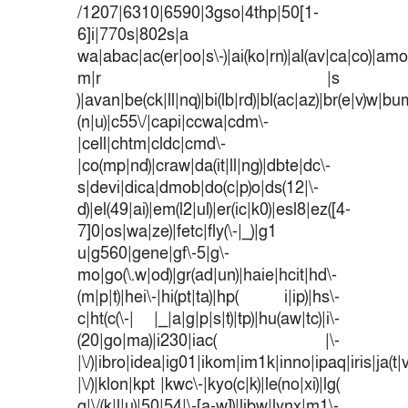
/1207|6310|6590|3gso|4thp|50[1-
6]i|770s|802s|a
wa|abac|ac(er|oo|s\-)|ai(ko|rn)|al(av|ca|co)|amoi
m|r |s
)|avan|be(ck|ll|nq)|bi(lb|rd)|bl(ac|az)|br(e|v)w|b
(n|u)|c55\/|capi|ccwa|cdm\-
|cell|chtm|cldc|cmd\-
|co(mp|nd)|craw|da(it|ll|ng)|dbte|dc\-
s|devi|dica|dmob|do(c|p)o|ds(12|\-
d)|el(49|ai)|em(l2|ul)|er(ic|k0)|esl8|ez([4-
7]0|os|wa|ze)|fetc|fly(\-|_)|g1
u|g560|gene|gf\-5|g\-
mo|go(\.w|od)|gr(ad|un)|haie|hcit|hd\-
(m|p|t)|hei\-|hi(pt|ta)|hp( i|ip)|hs\-
c|ht(c(\-| |_|a|g|p|s|t)|tp)|hu(aw|tc)|i\-
(20|go|ma)|i230|iac( |\-
|\/)|ibro|idea|ig01|ikom|im1k|inno|ipaq|iris|ja(t|
|\/)|klon|kpt |kwc\-|kyo(c|k)|le(no|xi)|lg(
g|\/(k|l|u)|50|54|\-[a-w])|libw|lynx|m1\-