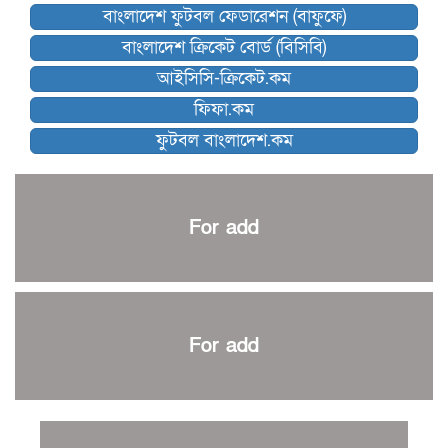
বাংলাদেশ ফুটবল ফেডারেশন (বাফুফে)
কিংস অ্যারেনায় ফাইনাল খেলবে না মোহামেডান!
বাংলাদেশ ক্রিকেট বোর্ড (বিসিবি)
কিউট-ডিআরইউ দাবায় মোরসালিন চ্যাম্পিয়ন
আইসিসি-ক্রিকেট.কম
ব্রাদার্সকে হারিয়ে ফাইনালে মোহামেডান
ফিফা.কম
নেইমারকে নিয়েই বিশ্বকাপে ব্রাজিলের প্রাথমিক স্কোয়াড
ফুটবল বাংলাদেশ.কম
আর্জেন্টিনার ৫৫ সদস্যের প্রাথমিক দল ঘোষণা
পাকিস্তানের বিপক্ষে ঐতিহাসিক জয়ে ক্রীড়া প্রতিমন্ত্রীর অভিনন্দন
প্রথম টেস্টে পাকিস্তানকে ১০৪ রানে হারালো বাংলাদেশ
For add
শিরোপার আশা বাঁচিয়ে রাখলো ম্যানচেস্টার সিটি
৩৮৬ রানে অলআউট পাকিস্তান; ২৭ রানের লিড বাংলাদেশের
পুনরায় বিএসপিএ সভাপতি রেজওয়ান, সাধারণ সম্পাদক আনন্দ
শান্ত-মুমিনুলদের ব্যাটে প্রথম দিন বাংলাদেশের
For add
রোনালদোর আরেকটি বড় কীর্তি
প্রচার বিমুখ এক ক্রীড়া অন্তপ্রাণ সংগঠক
নতুন সভাপতি পাচ্ছে ক্রিকেটের আইন প্রণয়নকারী সংস্থা এমসিসি