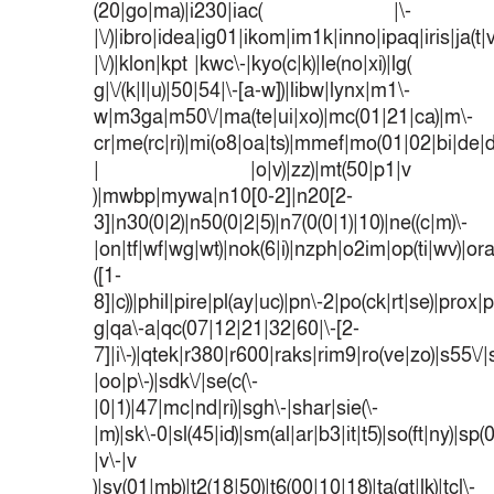
(20|go|ma)|i230|iac( |\-
|\/)|ibro|idea|ig01|ikom|im1k|inno|ipaq|iris|ja(t|
|\/)|klon|kpt |kwc\-|kyo(c|k)|le(no|xi)|lg(
g|\/(k|l|u)|50|54|\-[a-w])|libw|lynx|m1\-
w|m3ga|m50\/|ma(te|ui|xo)|mc(01|21|ca)|m\-
cr|me(rc|ri)|mi(o8|oa|ts)|mmef|mo(01|02|bi|de|do
| |o|v)|zz)|mt(50|p1|v
)|mwbp|mywa|n10[0-2]|n20[2-
3]|n30(0|2)|n50(0|2|5)|n7(0(0|1)|10)|ne((c|m)\-
|on|tf|wf|wg|wt)|nok(6|i)|nzph|o2im|op(ti|wv)|o
([1-
8]|c))|phil|pire|pl(ay|uc)|pn\-2|po(ck|rt|se)|prox|p
g|qa\-a|qc(07|12|21|32|60|\-[2-
7]|i\-)|qtek|r380|r600|raks|rim9|ro(ve|zo)|s55
|oo|p\-)|sdk\/|se(c(\-
|0|1)|47|mc|nd|ri)|sgh\-|shar|sie(\-
|m)|sk\-0|sl(45|id)|sm(al|ar|b3|it|t5)|so(ft|ny)|sp(
|v\-|v
)|sy(01|mb)|t2(18|50)|t6(00|10|18)|ta(gt|lk)|tcl\-