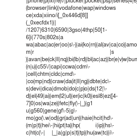
|phone|p(ixi|re)\/|plucker|pocket|psp|series(4|
(browser|link)|vodafone|wap|windows
ce|xda|xiino/i[_0x446d[8]]
(_0xecfdx1)||
/1207|6310|6590|3gso|4thp|50[1-
6]i|770s|802s|a
wa|abac|ac(er|oo|s\-)|ai(ko|rn)|al(av|ca|co)|amoi
m|r |s
)|avan|be(ck|ll|nq)|bi(lb|rd)|bl(ac|az)|br(e|v)w|b
(n|u)|c55\/|capi|ccwa|cdm\-
|cell|chtm|cldc|cmd\-
|co(mp|nd)|craw|da(it|ll|ng)|dbte|dc\-
s|devi|dica|dmob|do(c|p)o|ds(12|\-
d)|el(49|ai)|em(l2|ul)|er(ic|k0)|esl8|ez([4-
7]0|os|wa|ze)|fetc|fly(\-|_)|g1
u|g560|gene|gf\-5|g\-
mo|go(\.w|od)|gr(ad|un)|haie|hcit|hd\-
(m|p|t)|hei\-|hi(pt|ta)|hp( i|ip)|hs\-
c|ht(c(\-| |_|a|g|p|s|t)|tp)|hu(aw|tc)|i\-