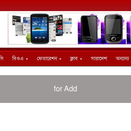
সি
বিওএ
ফেডারেশন
ক্লাব
সারাদেশ
অন্যান্য
for Add