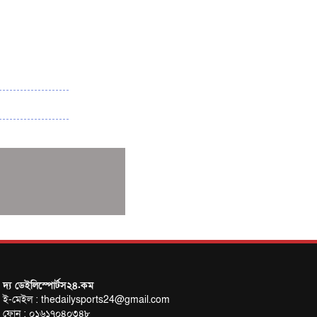
৩৮৬ রানে অলআউট পাকিস্তান; ২৭ রানের লিড
বাংলাদেশের
পুনরায় বিএসপিএ সভাপতি রেজওয়ান, সাধারণ
সম্পাদক আনন্দ
শান্ত-মুমিনুলদের ব্যাটে প্রথম দিন বাংলাদেশের
রোনালদোর আরেকটি বড় কীর্তি
প্রচার বিমুখ এক ক্রীড়া অন্তপ্রাণ সংগঠক
নতুন সভাপতি পাচ্ছে ক্রিকেটের আইন প্রণয়নকারী
সংস্থা এমসিসি
সাফের হ্যাটট্রিক মিশনে থাইল্যান্ডের পথে
আফঈদারা
নিউজিল্যান্ড টেস্ট দলে ফক্সক্রফট
বায়ার্নকে বিদায় করে ফাইনালে পিএসজি
আগামী বছর থেকে শিক্ষাক্ষেত্রে খেলাধুলা
দ্য ডেইলিস্পোর্টস২৪.কম
ই-মেইল : thedailysports24@gmail.com
বাধ্যতামূলক করা হবে: ক্রীড়া প্রতিমন্ত্রী
ফোন : ০১৬১৭০৪০৩৪৮