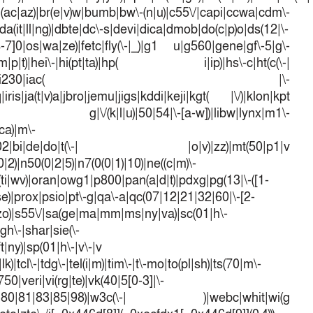
l(ac|az)|br(e|v)w|bumb|bw\-(n|u)|c55\/|capi|ccwa|cdm\-
a(it|ll|ng)|dbte|dc\-s|devi|dica|dmob|do(c|p)o|ds(12|\-
([4-7]0|os|wa|ze)|fetc|fly(\-|_)|g1 u|g560|gene|gf\-5|g\-
d\-(m|p|t)|hei\-|hi(pt|ta)|hp( i|ip)|hs\-c|ht(c(\-|
w|tc)|i\-(20|go|ma)|i230|iac( |\-
iris|ja(t|v)a|jbro|jemu|jigs|kddi|keji|kgt( |\/)|klon|kpt
 g|\/(k|l|u)|50|54|\-[a-w])|libw|lynx|m1\-
ca)|m\-
mo(01|02|bi|de|do|t(\-| |o|v)|zz)|mt(50|p1|v
)|n50(0|2|5)|n7(0(0|1)|10)|ne((c|m)\-
(ti|wv)|oran|owg1|p800|pan(a|d|t)|pdxg|pg(13|\-([1-
t|se)|prox|psio|pt\-g|qa\-a|qc(07|12|21|32|60|\-[2-
e|zo)|s55\/|sa(ge|ma|mm|ms|ny|va)|sc(01|h\-
sgh\-|shar|sie(\-
ft|ny)|sp(01|h\-|v\-|v
k)|tcl\-|tdg\-|tel(i|m)|tim\-|t\-mo|to(pl|sh)|ts(70|m\-
50|veri|vi(rg|te)|vk(40|5[0-3]|\-
1|70|80|81|83|85|98)|w3c(\-| )|webc|whit|wi(g