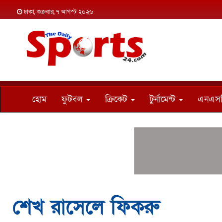
ঢাকা, শুক্রবার, ৭ আগস্ট ২০২৬
হোম
ফুটবল
ক্রিকেট
টুর্নামেন্ট
এনএস
শেখ রাসেলে ফিকরু