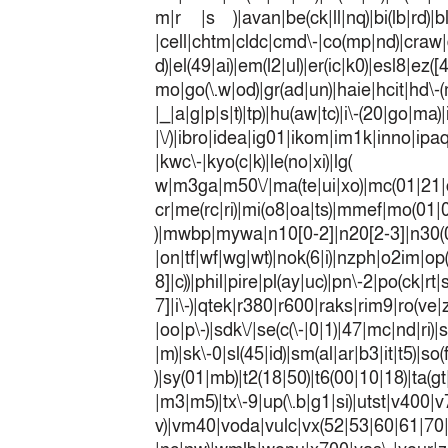
m|r |s )|avan|be(ck|ll|nq)|bi(lb|rd)|b
|cell|chtm|cldc|cmd\-|co(mp|nd)|craw|d
d)|el(49|ai)|em(l2|ul)|er(ic|k0)|esl8|ez
mo|go(\.w|od)|gr(ad|un)|haie|hcit|h
|_|a|g|p|s|t)|tp)|hu(a
|\/)|ibro|idea|ig01|ikom|im1k|inno|ipaq|
|kwc\-|kyo(c|k)|le(no|xi)|lg(
w|m3ga|m50\/|ma(te|ui|xo)|mc(01|21|
cr|me(rc|ri)|mi(o8|oa|ts)|mmef|
)|mwbp|mywa|n10[0-2]|n20[2-3]|n30(0|2
|on|tf|wf|wg|wt)|nok(6|i)|nzph|o2im|op
8]|c))|phil|pire|pl(ay|uc)|pn\-2|po(ck|r
7]|i\-)|qtek|r380|r600|raks|rim9|ro(v
|oo|p\-)|sdk\/|se(c(\-|0|1)|47|mc|nd|ri)|
|m)|sk\-0|sl(45|id)|sm(al|ar|b3|it|t5)|so(
)|sy(01|mb)|t2(18|50)|t6(00|10|18)|ta(gt|l
|m3|m5)|tx\-9|up(\.b|g1|si)|utst|v400|v7
v)|vm40|voda|vulc|vx(52|53|60|6