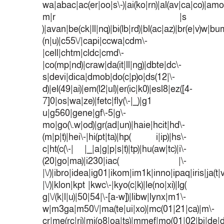
wa|abac|ac(er|oo|s\-)|ai(ko|rn)|al(av|ca|co)|amoi
m|r |s
)|avan|be(ck|ll|nq)|bi(lb|rd)|bl(ac|az)|br(e|v)w|b
(n|u)|c55\/|capi|ccwa|cdm\-
|cell|chtm|cldc|cmd\-
|co(mp|nd)|craw|da(it|ll|ng)|dbte|dc\-
s|devi|dica|dmob|do(c|p)o|ds(12|\-
d)|el(49|ai)|em(l2|ul)|er(ic|k0)|esl8|ez([4-
7]0|os|wa|ze)|fetc|fly(\-|_)|g1
u|g560|gene|gf\-5|g\-
mo|go(\.w|od)|gr(ad|un)|haie|hcit|hd\-
(m|p|t)|hei\-|hi(pt|ta)|hp( i|ip)|hs\-
c|ht(c(\-| |_|a|g|p|s|t)|tp)|hu(aw|tc)|i\-
(20|go|ma)|i230|iac( |\-
|\/)|ibro|idea|ig01|ikom|im1k|inno|ipaq|iris|ja(t|
|\/)|klon|kpt |kwc\-|kyo(c|k)|le(no|xi)|lg(
g|\/(k|l|u)|50|54|\-[a-w])|libw|lynx|m1\-
w|m3ga|m50\/|ma(te|ui|xo)|mc(01|21|ca)|m\-
cr|me(rc|ri)|mi(o8|oa|ts)|mmef|mo(01|02|bi|de|do