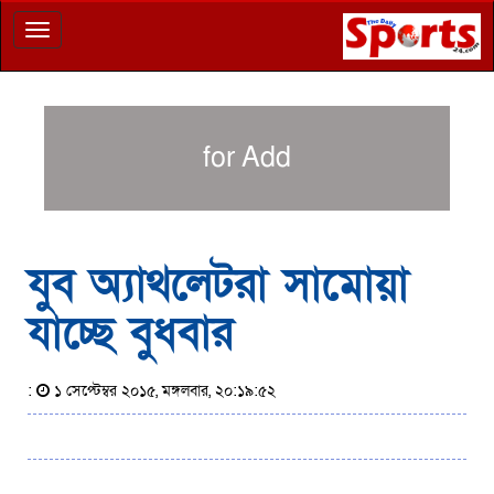
Toggle
navigation
for Add
যুব অ্যাথলেটরা সামোয়া
যাচ্ছে বুধবার
:
১ সেপ্টেম্বর ২০১৫, মঙ্গলবার, ২০:১৯:৫২