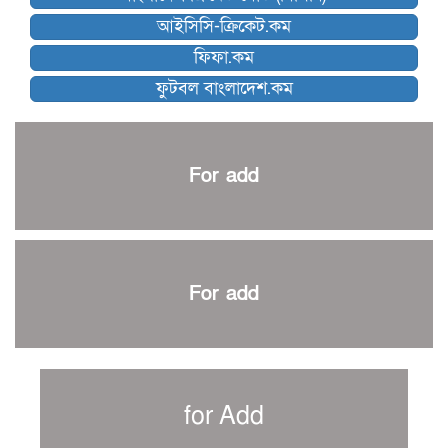
কিউট-ডিআরইউ দাবায় মোরসালিন চ্যাম্পিয়ন
আইসিসি-ক্রিকেট.কম
ব্রাদার্সকে হারিয়ে ফাইনালে মোহামেডান
ফিফা.কম
নেইমারকে নিয়েই বিশ্বকাপে ব্রাজিলের প্রাথমিক স্কোয়াড
ফুটবল বাংলাদেশ.কম
আর্জেন্টিনার ৫৫ সদস্যের প্রাথমিক দল ঘোষণা
পাকিস্তানের বিপক্ষে ঐতিহাসিক জয়ে ক্রীড়া প্রতিমন্ত্রীর অভিনন্দন
প্রথম টেস্টে পাকিস্তানকে ১০৪ রানে হারালো বাংলাদেশ
For add
শিরোপার আশা বাঁচিয়ে রাখলো ম্যানচেস্টার সিটি
৩৮৬ রানে অলআউট পাকিস্তান; ২৭ রানের লিড বাংলাদেশের
পুনরায় বিএসপিএ সভাপতি রেজওয়ান, সাধারণ সম্পাদক আনন্দ
শান্ত-মুমিনুলদের ব্যাটে প্রথম দিন বাংলাদেশের
For add
রোনালদোর আরেকটি বড় কীর্তি
প্রচার বিমুখ এক ক্রীড়া অন্তপ্রাণ সংগঠক
নতুন সভাপতি পাচ্ছে ক্রিকেটের আইন প্রণয়নকারী সংস্থা এমসিসি
সাফের হ্যাটট্রিক মিশনে থাইল্যান্ডের পথে আফঈদারা
for Add
নিউজিল্যান্ড টেস্ট দলে ফক্সক্রফট