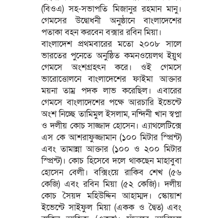
(বিওএ) সহ-সভাপতি মিজানুর রহমান মানু।
গেমসের উদ্বোধনী অনুষ্ঠানে বাংলাদেশের
পতাকা বহন করবেন বক্সার রবিন মিয়া।
বাংলাদেশ প্রথমবারের মতো ২০০৮ সালে
ভারতের পুনেতে অনুষ্ঠিত কমনওয়েলথ ইয়ুথ
গেমসে অংশগ্রহৎন করে। ওই গেমসে
ভারোত্তোলনে বাংলাদেশের ফাইমা আক্তার
ময়না তাম্র পদক লাভ করেছিল। এবারের
গেমসে বাংলাদেশের পক্ষে আরচারি ইভেন্টে
অংশ নিচ্ছে তামিমুল ইসলাম, নন্দিনী খান স্বপ্না
ও দলীয় কোচ সাজ্জাদ হোসেন। এ্যাথলেটিক্সে
এস কে আশরাফুজ্জামান (১০০ মিটার স্প্রিন্ট)
এবং তামান্না আক্তার (১০০ ও ২০০ মিটার
স্প্রিন্ট)। কোচ হিসেবে দলে থাকছেন মাহাবুবা
হোসেন বেলী। বক্সিংয়ে রাকিব শেখ (৫৬
কেজি) এবং রবিন মিয়া (৫২ কেজি)। দলীয়
কোচ সৈয়দ মহিউদ্দিন আহাম্মদ। স্কোয়াশ
ইভেন্টে সাইফুল মিয়া (একক ও দ্বৈত) এবং