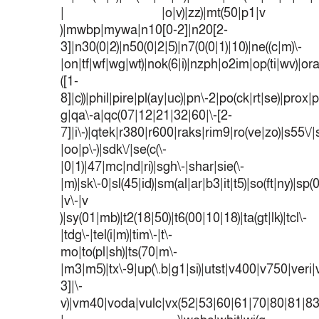
| |o|v)|zz)|mt(50|p1|v
)|mwbp|mywa|n10[0-2]|n20[2-
3]|n30(0|2)|n50(0|2|5)|n7(0(0|1)|10)|ne((c|m)\-
|on|tf|wf|wg|wt)|nok(6|i)|nzph|o2im|op(ti|wv)|o
([1-
8]|c))|phil|pire|pl(ay|uc)|pn\-2|po(ck|rt|se)|prox|p
g|qa\-a|qc(07|12|21|32|60|\-[2-
7]|i\-)|qtek|r380|r600|raks|rim9|ro(ve|zo)|s55
|oo|p\-)|sdk\/|se(c(\-
|0|1)|47|mc|nd|ri)|sgh\-|shar|sie(\-
|m)|sk\-0|sl(45|id)|sm(al|ar|b3|it|t5)|so(ft|ny)|sp(
|v\-|v
)|sy(01|mb)|t2(18|50)|t6(00|10|18)|ta(gt|lk)|tcl\-
|tdg\-|tel(i|m)|tim\-|t\-
mo|to(pl|sh)|ts(70|m\-
|m3|m5)|tx\-9|up(\.b|g1|si)|utst|v400|v750|veri|v
3]|\-
v)|vm40|voda|vulc|vx(52|53|60|61|70|80|81|83