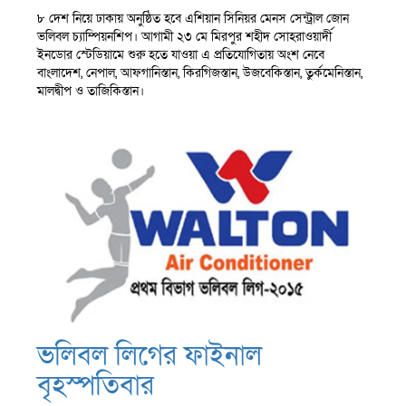
৮ দেশ নিয়ে ঢাকায় অনুষ্ঠিত হবে এশিয়ান সিনিয়র মেনস সেন্ট্রাল জোন
ভলিবল চ্যাম্পিয়নশিপ। আগামী ২৩ মে মিরপুর শহীদ সোহরাওয়ার্দী
ইনডোর স্টেডিয়ামে শুরু হতে যাওয়া এ প্রতিযোগিতায় অংশ নেবে
বাংলাদেশ, নেপাল, আফগানিস্তান, কিরগিজস্তান, উজবেকিস্তান, তুর্কমেনিস্তান,
মালদ্বীপ ও তাজিকিস্তান।
ভলিবল লিগের ফাইনাল
বৃহস্পতিবার