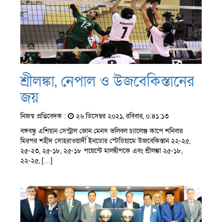
শ্রীলঙ্কা, নেপাল ও উজবেকিস্তানের
জয়
নিজস্ব প্রতিবেদক :
২৬ ডিসেম্বর ২০২১, রবিবার, ০:৪১:১৩
বঙ্গবন্ধু এশিয়ান সেন্ট্রাল জোন মেনস ভলিবল চ্যালেঞ্জ কাপে শনিবার
মিরপর শহীদ সোহরাওয়ার্দী ইনডোর স্টেডিয়ামে উজবেকিস্তান ২২-২৫,
২৫-২৩, ২৫-১৮, ২৫-১৮ পয়েন্টে মালদ্বীপকে এবং শ্রীলঙ্কা ২৫-১৮,
২২-২৫, […]