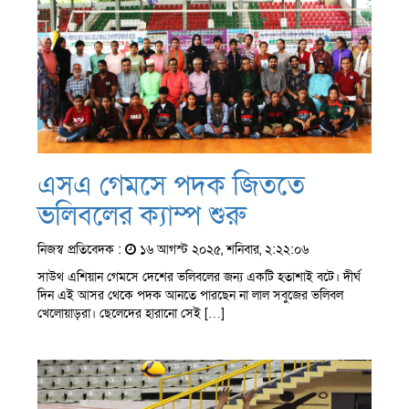
এসএ গেমসে পদক জিততে
ভলিবলের ক্যাম্প শুরু
নিজস্ব প্রতিবেদক :
১৬ আগস্ট ২০২৫, শনিবার, ২:২২:০৬
সাউথ এশিয়ান গেমসে দেশের ভলিবলের জন্য একটি হতাশাই বটে। দীর্ঘ
দিন এই আসর থেকে পদক আনতে পারছেন না লাল সবুজের ভলিবল
খেলোয়াড়রা। ছেলেদের হারানো সেই […]