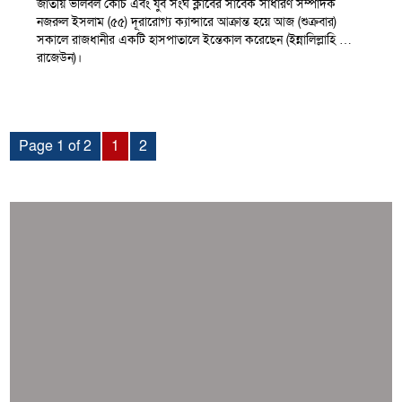
জাতীয় ভলিবল কোচ এবং যুব সংঘ ক্লাবের সাবেক সাধারণ সম্পাদক
নজরুল ইসলাম (৫৫) দূরারোগ্য ক্যান্সারে আক্রান্ত হয়ে আজ (শুক্রবার)
সকালে রাজধানীর একটি হাসপাতালে ইন্তেকাল করেছেন (ইন্নালিল্লাহি …
রাজেউন)।
Page 1 of 2
1
2
সব সংবাদ
স্পেন নাকি আর্জেন্টিনা?