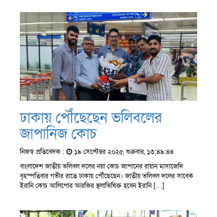
ঢাকায় পৌঁছেছেন ভলিবলের
জাপানিজ কোচ
নিজস্ব প্রতিবেদক :
১৯ সেপ্টেম্বর ২০২৫, শুক্রবার, ১৩:৪৯:৪৪
বাংলাদেশ জাতীয় ভলিবল দলের নয়া কোচ জাপানের রায়ান মাসাজেদি
বৃহস্পতিবার গভীর রাতে ঢাকায় পৌঁছেছেন। জাতীয় ভলিবল দলের সাবেক
ইরানি কোচ আলিপোর আরজির স্থলাভিষিক্ত হবেন ইরানি […]