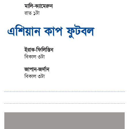
মালি-ক্যামেরুন
রাত ১টা
এশিয়ান কাপ ফুটবল
ইরাক-ফিলিস্তিন
বিকাল ৩টা
জাপান-জর্দান
বিকাল ৩টা