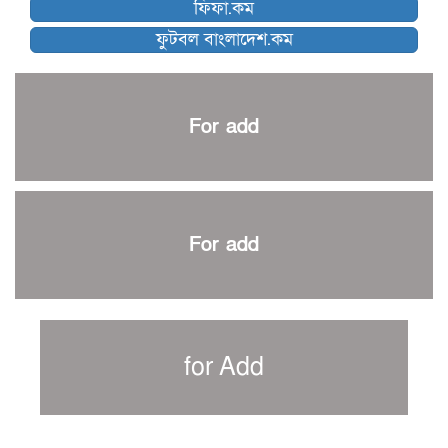
ফিফা.কম
নেইমারকে নিয়েই বিশ্বকাপে ব্রাজিলের প্রাথমিক স্কোয়াড
ফুটবল বাংলাদেশ.কম
আর্জেন্টিনার ৫৫ সদস্যের প্রাথমিক দল ঘোষণা
পাকিস্তানের বিপক্ষে ঐতিহাসিক জয়ে ক্রীড়া প্রতিমন্ত্রীর অভিনন্দন
প্রথম টেস্টে পাকিস্তানকে ১০৪ রানে হারালো বাংলাদেশ
For add
শিরোপার আশা বাঁচিয়ে রাখলো ম্যানচেস্টার সিটি
৩৮৬ রানে অলআউট পাকিস্তান; ২৭ রানের লিড বাংলাদেশের
পুনরায় বিএসপিএ সভাপতি রেজওয়ান, সাধারণ সম্পাদক আনন্দ
শান্ত-মুমিনুলদের ব্যাটে প্রথম দিন বাংলাদেশের
For add
রোনালদোর আরেকটি বড় কীর্তি
প্রচার বিমুখ এক ক্রীড়া অন্তপ্রাণ সংগঠক
নতুন সভাপতি পাচ্ছে ক্রিকেটের আইন প্রণয়নকারী সংস্থা এমসিসি
সাফের হ্যাটট্রিক মিশনে থাইল্যান্ডের পথে আফঈদারা
for Add
নিউজিল্যান্ড টেস্ট দলে ফক্সক্রফট
বায়ার্নকে বিদায় করে ফাইনালে পিএসজি