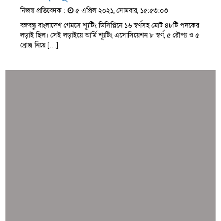
নিজস্ব প্রতিবেদক :
৫ এপ্রিল ২০২১, সোমবার, ১৫:৫৩:০৩
বঙ্গবন্ধু বাংলাদেশ গেমসে শ্যূটিং ডিসিপ্লিনে ১৬ স্বর্ণসহ মোট ৪৮টি পদকের
লড়াই ছিল। সেই লড়াইয়ে আর্মি শ্যূটিং এসোসিয়েশন ৮ স্বর্ণ, ৫ রৌপ্য ও ৫
ব্রোঞ্জ নিয়ে […]
সব সংবাদ
স্পেন নাকি আর্জেন্টিনা?
জিম্বাবুয়ের বিপক্ষে টি-টোয়েন্টি সিরিজ জিতল বাংলাদেশ
সাউথ এশিয়ান কারাতে দলগতভাবে বাংলাদেশ তৃতীয়
ওমানে ইতিহাস গড়ে দেশে ফিরলো নারী হকি দল