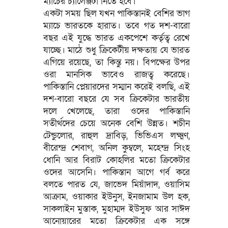
ম্যাচের চ্যালেঞ্জটা নিতে হবে।
একটা সময় ছিল যখন পাকিস্তানই বেশির ভাগ
ম্যাচে ভারতকে হারাত। তবে গত দশ-বারো
বছর এই যুদ্ধে ভারত একপেশে কর্তৃত্ব রেখে
যাচ্ছে। মাঠে শুধু ক্রিকেটীয় দক্ষতায় যে ভারত
এগিয়ে রয়েছে, তা কিন্তু নয়। বিপক্ষের উপর
ওরা মানসিক ভাবেও রাজত্ব করেছে।
পাকিস্তানি প্লেয়ারদের সম্মান করেই বলছি, এই
দশ-বারো বছরে যে সব ক্রিকেটার ভারতীয়
দলে খেলেছে, তারা ওদের পাকিস্তানি
সতীর্থদের চেয়ে অনেক বেশি উন্নত। শচীন
টেন্ডুলোর, রাহুল দ্রাবিড়, ভিভিএস লক্ষ্মণ,
বীরেন্দ্র শেবাগ, অনিল কুম্বলে, মহেন্দ্র সিংহ
ধোনি আর বিরাট কোহলির মতো ক্রিকেটার
ওদের আসেনি। পাকিস্তান আগে গর্ব করে
বলতে পারত যে, জাভেদ মিয়াঁদাদ, ওয়াসিম
আক্রাম, ওয়াকার ইউনুস, ইনজামাম উল হক,
সাকলাইন মুস্তাক, মুহাম্মদ ইউসুফ আর সাঈদ
আনোয়ারের মতো ক্রিকেটার এক সঙ্গে