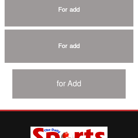
প্রথম টেস্টে পাকিস্তানকে ১০৪ রানে হারালো বাংলাদেশ
For add
শিরোপার আশা বাঁচিয়ে রাখলো ম্যানচেস্টার সিটি
৩৮৬ রানে অলআউট পাকিস্তান; ২৭ রানের লিড বাংলাদেশের
পুনরায় বিএসপিএ সভাপতি রেজওয়ান, সাধারণ সম্পাদক আনন্দ
শান্ত-মুমিনুলদের ব্যাটে প্রথম দিন বাংলাদেশের
For add
রোনালদোর আরেকটি বড় কীর্তি
প্রচার বিমুখ এক ক্রীড়া অন্তপ্রাণ সংগঠক
নতুন সভাপতি পাচ্ছে ক্রিকেটের আইন প্রণয়নকারী সংস্থা এমসিসি
সাফের হ্যাটট্রিক মিশনে থাইল্যান্ডের পথে আফঈদারা
for Add
নিউজিল্যান্ড টেস্ট দলে ফক্সক্রফট
বায়ার্নকে বিদায় করে ফাইনালে পিএসজি
আগামী বছর থেকে শিক্ষাক্ষেত্রে খেলাধুলা বাধ্যতামূলক করা হবে:
ক্রীড়া প্রতিমন্ত্রী
পাকিস্তানের বিপক্ষে টেস্টের আগে বাংলাদেশের প্রস্তুতি নিয়ে
আত্মবিশ্বাসী সিমন্স