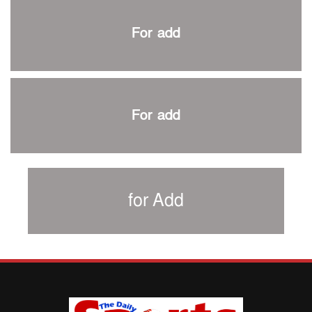
পাকিস্তানের বিপক্ষে ঐতিহাসিক জয়ে ক্রীড়া প্রতিমন্ত্রীর অভিনন্দন
প্রথম টেস্টে পাকিস্তানকে ১০৪ রানে হারালো বাংলাদেশ
For add
শিরোপার আশা বাঁচিয়ে রাখলো ম্যানচেস্টার সিটি
৩৮৬ রানে অলআউট পাকিস্তান; ২৭ রানের লিড বাংলাদেশের
পুনরায় বিএসপিএ সভাপতি রেজওয়ান, সাধারণ সম্পাদক আনন্দ
শান্ত-মুমিনুলদের ব্যাটে প্রথম দিন বাংলাদেশের
For add
রোনালদোর আরেকটি বড় কীর্তি
প্রচার বিমুখ এক ক্রীড়া অন্তপ্রাণ সংগঠক
নতুন সভাপতি পাচ্ছে ক্রিকেটের আইন প্রণয়নকারী সংস্থা এমসিসি
সাফের হ্যাটট্রিক মিশনে থাইল্যান্ডের পথে আফঈদারা
for Add
নিউজিল্যান্ড টেস্ট দলে ফক্সক্রফট
বায়ার্নকে বিদায় করে ফাইনালে পিএসজি
আগামী বছর থেকে শিক্ষাক্ষেত্রে খেলাধুলা বাধ্যতামূলক করা হবে:
ক্রীড়া প্রতিমন্ত্রী
পাকিস্তানের বিপক্ষে টেস্টের আগে বাংলাদেশের প্রস্তুতি নিয়ে