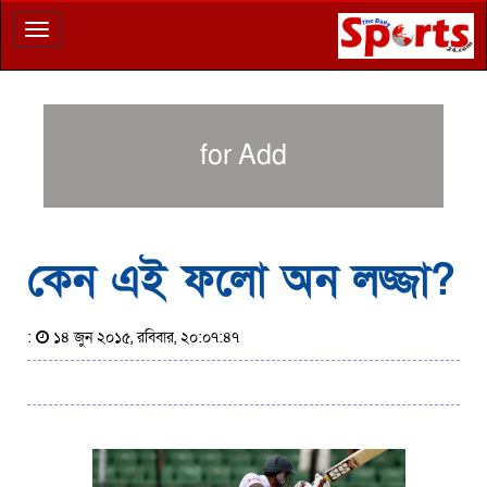
Toggle
navigation
for Add
কেন এই ফলো অন লজ্জা?
:
১৪ জুন ২০১৫, রবিবার, ২০:০৭:৪৭