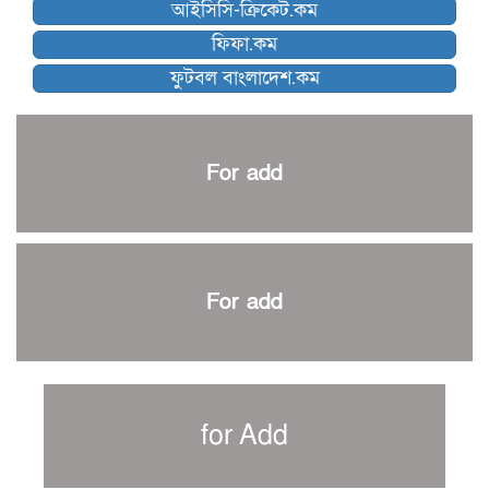
আইসিসি-ক্রিকেট.কম
ব্রাদার্সকে হারিয়ে ফাইনালে মোহামেডান
ফিফা.কম
নেইমারকে নিয়েই বিশ্বকাপে ব্রাজিলের প্রাথমিক স্কোয়াড
ফুটবল বাংলাদেশ.কম
আর্জেন্টিনার ৫৫ সদস্যের প্রাথমিক দল ঘোষণা
পাকিস্তানের বিপক্ষে ঐতিহাসিক জয়ে ক্রীড়া প্রতিমন্ত্রীর অভিনন্দন
প্রথম টেস্টে পাকিস্তানকে ১০৪ রানে হারালো বাংলাদেশ
For add
শিরোপার আশা বাঁচিয়ে রাখলো ম্যানচেস্টার সিটি
৩৮৬ রানে অলআউট পাকিস্তান; ২৭ রানের লিড বাংলাদেশের
পুনরায় বিএসপিএ সভাপতি রেজওয়ান, সাধারণ সম্পাদক আনন্দ
শান্ত-মুমিনুলদের ব্যাটে প্রথম দিন বাংলাদেশের
For add
রোনালদোর আরেকটি বড় কীর্তি
প্রচার বিমুখ এক ক্রীড়া অন্তপ্রাণ সংগঠক
নতুন সভাপতি পাচ্ছে ক্রিকেটের আইন প্রণয়নকারী সংস্থা এমসিসি
সাফের হ্যাটট্রিক মিশনে থাইল্যান্ডের পথে আফঈদারা
for Add
নিউজিল্যান্ড টেস্ট দলে ফক্সক্রফট