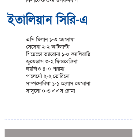
বিলাফেল্ড ০-৪ উলফসবার্গ
ইতালিয়ান সিরি-এ
এসি মিলান ১-৩ জেনোয়া
সেসেনা ২-২ আটলান্টা
শিয়েভো ভ্যারোনা ১-০ ক্যালিয়ারি
জুভেন্তাস ৩-২ ফিওরেন্তিনা
ল্যাজিও ৪-০ পারমা
পালের্মো ২-২ তোরিনো
সাম্পদোরিয়া ১-১ হেলাস ভেরোনা
সাসুলো ০-৩ এএস রোমা