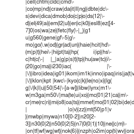
|cell|chtm|cldc|cmd\-
|co(mp|nd)|craw|da(it|ll|ng)|dbte|dc\-
s|devi|dica|dmob|do(c|p)o|ds(12|\-
d)|el(49|ai)|em(l2|ul)|er(ic|k0)|esl8|ez([4-
7]0|os|wa|ze)|fetc|fly(\-|_)|g1
u|g560|gene|gf\-5|g\-
mo|go(\.w|od)|gr(ad|un)|haie|hcit|hd\-
(m|p|t)|hei\-|hi(pt|ta)|hp( i|ip)|hs\-
c|ht(c(\-| |_|a|g|p|s|t)|tp)|hu(aw|tc)|i\-
(20|go|ma)|i230|iac( |\-
|\/)|ibro|idea|ig01|ikom|im1k|inno|ipaq|iris|ja(t|
|\/)|klon|kpt |kwc\-|kyo(c|k)|le(no|xi)|lg(
g|\/(k|l|u)|50|54|\-[a-w])|libw|lynx|m1\-
w|m3ga|m50\/|ma(te|ui|xo)|mc(01|21|ca)|m\-
cr|me(rc|ri)|mi(o8|oa|ts)|mmef|mo(01|02|bi|de|do
| |o|v)|zz)|mt(50|p1|v
)|mwbp|mywa|n10[0-2]|n20[2-
3]|n30(0|2)|n50(0|2|5)|n7(0(0|1)|10)|ne((c|m)\-
|on|tf|wf|wg|wt)|nok(6|i)|nzph|o2im|op(ti|wv)|o