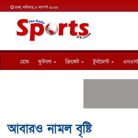
ঢাকা, শনিবার, ৮ আগস্ট ২০২৬
হোম
ফুটবল
ক্রিকেট
টুর্নামেন্ট
এনএস
আবারও নামল বৃষ্টি