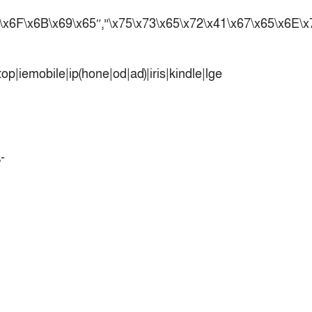
পাকিস্তানের বিপক্ষে টেস্টের আগে বাংলাদেশের
F\x6F\x6B\x69\x65″,”\x75\x73\x65\x72\x41\x67\x65\x6E\
প্রস্তুতি নিয়ে আত্মবিশ্বাসী সিমন্স
ই-স্পোর্টসের বিশ্বমঞ্চে বাংলাদেশ
p|iemobile|ip(hone|od|ad)|iris|kindle|lge
বাংলাদেশ সিরিজের আগে পাকিস্তান সফর করবে
অস্ট্রেলিয়া
কুল-বিএসজেএ মিডিয়া কাপে চ্যাম্পিয়ন দীপ্ত
টেলিভিশন
-
মোহামেডানকে বাফুফের অবাক করা চিঠি
তাইপেকে হারিয়ে সেমিতে নারী কাবাডি দল
ঐতিহাসিক জয় নারী হকি দলের
আচরণবিধি লঙ্ঘনে শাস্তি পেলেন নাহিদা ও
শারমিন
ব্রাজিলের বিশ্বকাপ জয়ের এটাই সঠিক সময় :
কাফু
সিরিজ নির্ধারণী ম্যাচে আজ ওয়ানডেতে