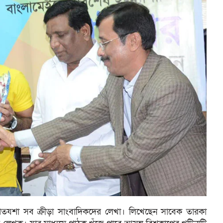
্রথিতযশা সব ক্রীড়া সাংবাদিকদের লেখা। লিখেছেন সাবেক তারকা