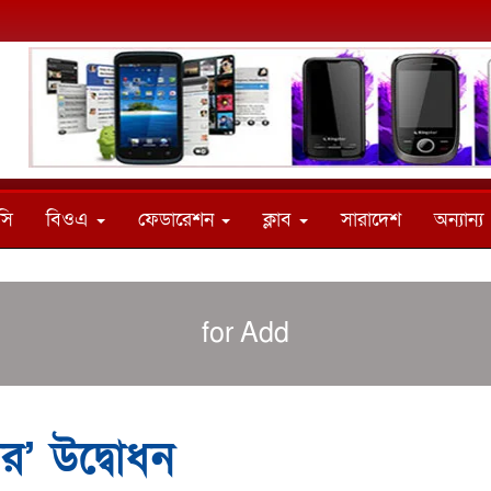
সি
বিওএ
ফেডারেশন
ক্লাব
সারাদেশ
অন্যান্য
for Add
ার’ উদ্বোধন