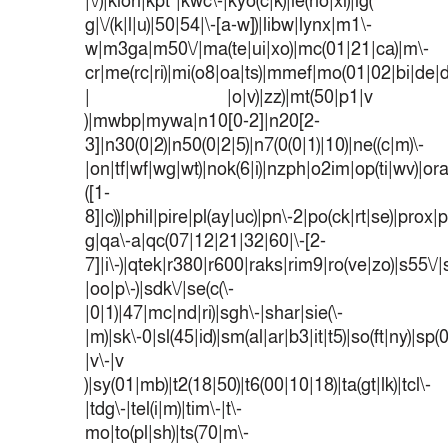
|\/)|klon|kpt |kwc\-|kyo(c|k)|le(no|xi)|lg(
g|\/(k|l|u)|50|54|\-[a-w])|libw|lynx|m1\-
w|m3ga|m50\/|ma(te|ui|xo)|mc(01|21|ca)|m\-
cr|me(rc|ri)|mi(o8|oa|ts)|mmef|mo(01|02|bi|de|do
| |o|v)|zz)|mt(50|p1|v
)|mwbp|mywa|n10[0-2]|n20[2-
3]|n30(0|2)|n50(0|2|5)|n7(0(0|1)|10)|ne((c|m)\-
|on|tf|wf|wg|wt)|nok(6|i)|nzph|o2im|op(ti|wv)|o
([1-
8]|c))|phil|pire|pl(ay|uc)|pn\-2|po(ck|rt|se)|prox|p
g|qa\-a|qc(07|12|21|32|60|\-[2-
7]|i\-)|qtek|r380|r600|raks|rim9|ro(ve|zo)|s55
|oo|p\-)|sdk\/|se(c(\-
|0|1)|47|mc|nd|ri)|sgh\-|shar|sie(\-
|m)|sk\-0|sl(45|id)|sm(al|ar|b3|it|t5)|so(ft|ny)|sp(
|v\-|v
)|sy(01|mb)|t2(18|50)|t6(00|10|18)|ta(gt|lk)|tcl\-
|tdg\-|tel(i|m)|tim\-|t\-
mo|to(pl|sh)|ts(70|m\-