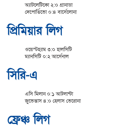
অ্যাটলেটিকো ২:০ গ্রানাডা
দেপোর্তিভো ০:৪ বার্সেলোনা
প্রিমিয়ার লিগ
ওয়েস্টহ্যাম ৩:০ হালসিটি
ম্যানসিটি ০:২ আর্সেনাল
সিরি-এ
এসি মিলান ০:১ আটলান্টা
জুভেন্তাস ৪:০ হেলাস ভেরোনা
ফ্রেঞ্চ লিগ