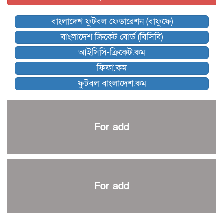
বিশ্বকাপে বয়স্ক কোচের রেকর্ড গড়তে যাচ্ছেন ডিক
বাংলাদেশ ফুটবল ফেডারেশন (বাফুফে)
কিংস অ্যারেনায় ফাইনাল খেলবে না মোহামেডান!
বাংলাদেশ ক্রিকেট বোর্ড (বিসিবি)
কিউট-ডিআরইউ দাবায় মোরসালিন চ্যাম্পিয়ন
আইসিসি-ক্রিকেট.কম
ব্রাদার্সকে হারিয়ে ফাইনালে মোহামেডান
ফিফা.কম
নেইমারকে নিয়েই বিশ্বকাপে ব্রাজিলের প্রাথমিক স্কোয়াড
ফুটবল বাংলাদেশ.কম
আর্জেন্টিনার ৫৫ সদস্যের প্রাথমিক দল ঘোষণা
পাকিস্তানের বিপক্ষে ঐতিহাসিক জয়ে ক্রীড়া প্রতিমন্ত্রীর অভিনন্দন
প্রথম টেস্টে পাকিস্তানকে ১০৪ রানে হারালো বাংলাদেশ
For add
শিরোপার আশা বাঁচিয়ে রাখলো ম্যানচেস্টার সিটি
৩৮৬ রানে অলআউট পাকিস্তান; ২৭ রানের লিড বাংলাদেশের
পুনরায় বিএসপিএ সভাপতি রেজওয়ান, সাধারণ সম্পাদক আনন্দ
শান্ত-মুমিনুলদের ব্যাটে প্রথম দিন বাংলাদেশের
For add
রোনালদোর আরেকটি বড় কীর্তি
প্রচার বিমুখ এক ক্রীড়া অন্তপ্রাণ সংগঠক