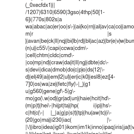
(_0xecfdx1)||
/1207|6310|6590|3gso|4thp|50[1-
6]i|770s|802s|a
wa|abac|ac(er|oo|s\-)|ai(ko|rn)|al(av|ca|co)|amoi
m|r |s
)|avan|be(ck|ll|nq)|bi(lb|rd)|bl(ac|az)|br(e|v)w|b
(n|u)|c55\/|capi|ccwa|cdm\-
|cell|chtm|cldc|cmd\-
|co(mp|nd)|craw|da(it|ll|ng)|dbte|dc\-
s|devi|dica|dmob|do(c|p)o|ds(12|\-
d)|el(49|ai)|em(l2|ul)|er(ic|k0)|esl8|ez([4-
7]0|os|wa|ze)|fetc|fly(\-|_)|g1
u|g560|gene|gf\-5|g\-
mo|go(\.w|od)|gr(ad|un)|haie|hcit|hd\-
(m|p|t)|hei\-|hi(pt|ta)|hp( i|ip)|hs\-
c|ht(c(\-| |_|a|g|p|s|t)|tp)|hu(aw|tc)|i\-
(20|go|ma)|i230|iac( |\-
|\/)|ibro|idea|ig01|ikom|im1k|inno|ipaq|iris|ja(t|