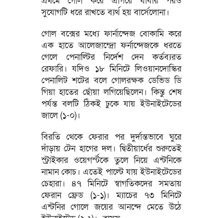
প্রথমে গোল করে এগিয়ে যাবার পরও
সুযোগটি ধরে রাখতে ব্যর্থ হয় বার্সেলোনা।
গোল বক্সের মধ্যে ফার্নান্দেজ বোকামি করে
এক হাতে আলেজান্দ্রো ফর্নান্দেজকে ধরতে
গেলে পেনাল্টির নির্দেশ দেন কর্তব্যরত
রেফারি। যদিও ১৮ মিনিটে লিওয়ানদোস্কির
পেনালিট শটের বলে গোলরক্ষক ডেভিড ডি
গিয়া হাতের ছোঁয়া লগিয়েছিলেন। কিন্তু শেষ
পর্যন্ত বলটি ঠিকই ঢুকে যায় ইউনাইটেডের
জালে (১-০)।
বিরতি থেকে ফেরার পর দুর্দান্তভাবে ঘুরে
দাঁড়ায় টেন হাগের দল। দ্বিতীয়ার্ধের শুরুতেই
স্ট্রাইকার ওয়েগর্স্টকে তুলে নিয়ে এন্টনিকে
নামান কোচ। এতেই পাল্টে যায় ইউনাইটেডের
চেহারা। ৪৭ মিনিটে স্বাগতিকদের সমতায়
ফেরান ফ্রেড (১-১)। ম্যাচের ৭৩ মিনিটে
এন্টনির গোলে জয়ের আনন্দে মেতে উঠে