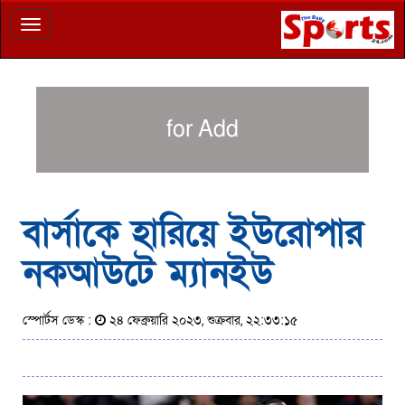
Toggle
navigation
for Add
বার্সাকে হারিয়ে ইউরোপার
নকআউটে ম্যানইউ
স্পোর্টস ডেস্ক :
২৪ ফেব্রুয়ারি ২০২৩, শুক্রবার, ২২:৩৩:১৫