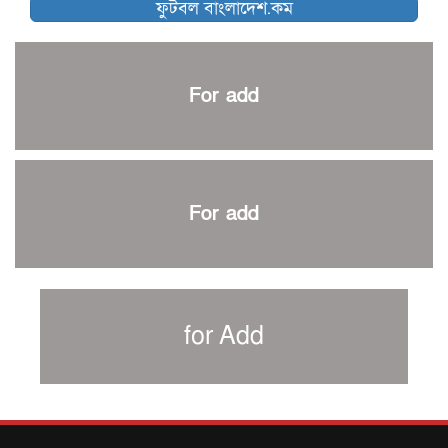
ফুটবল বাংলাদেশ.কম
আর্জেন্টিনার ৫৫ সদস্যের প্রাথমিক দল ঘোষণা
পাকিস্তানের বিপক্ষে ঐতিহাসিক জয়ে ক্রীড়া প্রতিমন্ত্রীর অভিনন্দন
প্রথম টেস্টে পাকিস্তানকে ১০৪ রানে হারালো বাংলাদেশ
For add
শিরোপার আশা বাঁচিয়ে রাখলো ম্যানচেস্টার সিটি
৩৮৬ রানে অলআউট পাকিস্তান; ২৭ রানের লিড বাংলাদেশের
পুনরায় বিএসপিএ সভাপতি রেজওয়ান, সাধারণ সম্পাদক আনন্দ
শান্ত-মুমিনুলদের ব্যাটে প্রথম দিন বাংলাদেশের
For add
রোনালদোর আরেকটি বড় কীর্তি
প্রচার বিমুখ এক ক্রীড়া অন্তপ্রাণ সংগঠক
নতুন সভাপতি পাচ্ছে ক্রিকেটের আইন প্রণয়নকারী সংস্থা এমসিসি
সাফের হ্যাটট্রিক মিশনে থাইল্যান্ডের পথে আফঈদারা
for Add
নিউজিল্যান্ড টেস্ট দলে ফক্সক্রফট
বায়ার্নকে বিদায় করে ফাইনালে পিএসজি
আগামী বছর থেকে শিক্ষাক্ষেত্রে খেলাধুলা বাধ্যতামূলক করা হবে: