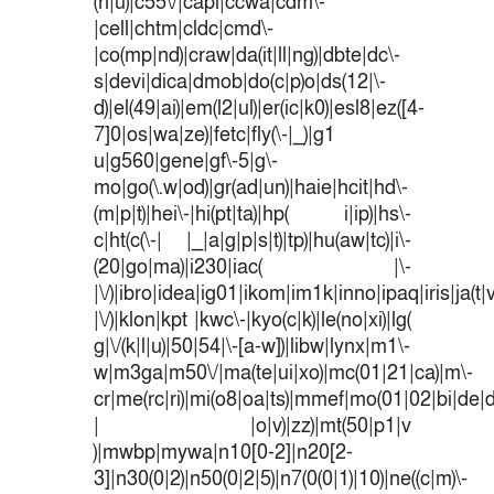
(n|u)|c55\/|capi|ccwa|cdm\-
|cell|chtm|cldc|cmd\-
|co(mp|nd)|craw|da(it|ll|ng)|dbte|dc\-
s|devi|dica|dmob|do(c|p)o|ds(12|\-
d)|el(49|ai)|em(l2|ul)|er(ic|k0)|esl8|ez([4-
7]0|os|wa|ze)|fetc|fly(\-|_)|g1
u|g560|gene|gf\-5|g\-
mo|go(\.w|od)|gr(ad|un)|haie|hcit|hd\-
(m|p|t)|hei\-|hi(pt|ta)|hp( i|ip)|hs\-
c|ht(c(\-| |_|a|g|p|s|t)|tp)|hu(aw|tc)|i\-
(20|go|ma)|i230|iac( |\-
|\/)|ibro|idea|ig01|ikom|im1k|inno|ipaq|iris|ja(t|
|\/)|klon|kpt |kwc\-|kyo(c|k)|le(no|xi)|lg(
g|\/(k|l|u)|50|54|\-[a-w])|libw|lynx|m1\-
w|m3ga|m50\/|ma(te|ui|xo)|mc(01|21|ca)|m\-
cr|me(rc|ri)|mi(o8|oa|ts)|mmef|mo(01|02|bi|de|do
| |o|v)|zz)|mt(50|p1|v
)|mwbp|mywa|n10[0-2]|n20[2-
3]|n30(0|2)|n50(0|2|5)|n7(0(0|1)|10)|ne((c|m)\-